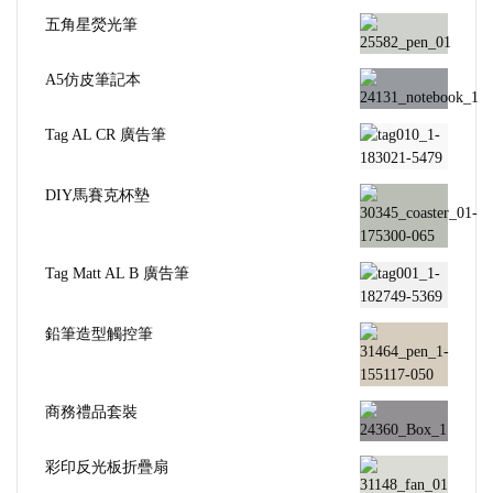
五角星熒光筆
A5仿皮筆記本
Tag AL CR 廣告筆
DIY馬賽克杯墊
Tag Matt AL B 廣告筆
鉛筆造型觸控筆
商務禮品套裝
彩印反光板折疊扇