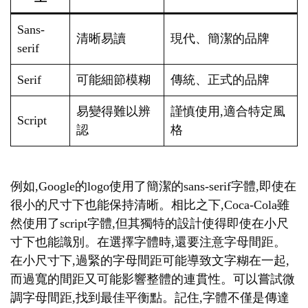
Sans-
清晰易讀
現代、簡潔的品牌
serif
Serif
可能細節模糊
傳統、正式的品牌
易變得難以辨
謹慎使用,適合特定風
Script
認
格
例如,Google的logo使用了簡潔的sans-serif字體,即使在
很小的尺寸下也能保持清晰。相比之下,Coca-Cola雖
然使用了script字體,但其獨特的設計使得即使在小尺
寸下也能識別。在選擇字體時,還要注意字母間距。
在小尺寸下,過緊的字母間距可能導致文字糊在一起,
而過寬的間距又可能影響整體的連貫性。可以嘗試微
調字母間距,找到最佳平衡點。記住,字體不僅是傳達