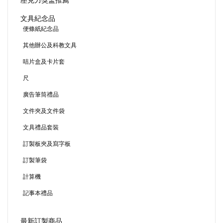
壓克力獎盃推薦
文具紀念品
便條紙紀念品
其他辦公及科教文具
咭片盒及卡片套
尺
廣告筆筒禮品
文件夾及文件袋
文具禮品套裝
訂製板夾及寫字板
訂製筆袋
計算機
記事本禮品
最新訂製商品