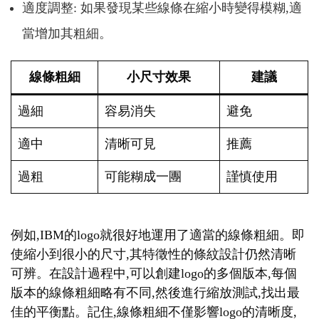
適度調整: 如果發現某些線條在縮小時變得模糊,適
當增加其粗細。
線條粗細
小尺寸效果
建議
過細
容易消失
避免
適中
清晰可見
推薦
過粗
可能糊成一團
謹慎使用
例如,IBM的logo就很好地運用了適當的線條粗細。即
使縮小到很小的尺寸,其特徵性的條紋設計仍然清晰
可辨。在設計過程中,可以創建logo的多個版本,每個
版本的線條粗細略有不同,然後進行縮放測試,找出最
佳的平衡點。記住,線條粗細不僅影響logo的清晰度,