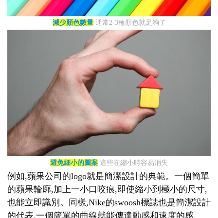
減少顏色數量
通常2-3種顏色就足夠了
避免細小的圖案
這些在縮小時容易消失
例如,蘋果公司的logo就是簡潔設計的典範。一個簡單
的蘋果輪廓,加上一小口咬痕,即使縮小到極小的尺寸,
也能立即識別。同樣,Nike的swoosh標誌也是簡潔設計
的代表,一個簡單的曲線就能傳達動感和速度的感