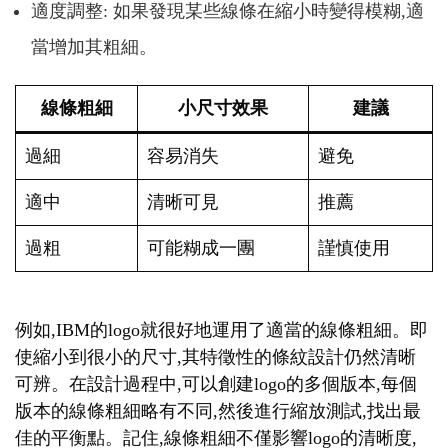
適度調整: 如果發現某些線條在縮小時變得模糊,適
當增加其粗細。
線條粗細
小尺寸效果
建議
過細
容易消失
避免
適中
清晰可見
推薦
過粗
可能糊成一團
謹慎使用
例如,IBM的logo就很好地運用了適當的線條粗細。即
使縮小到很小的尺寸,其特徵性的條紋設計仍然清晰
可辨。在設計過程中,可以創建logo的多個版本,每個
版本的線條粗細略有不同,然後進行縮放測試,找出最
佳的平衡點。記住,線條粗細不僅影響logo的清晰度,