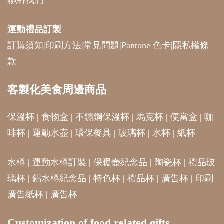
聯絡我們
運動禮品
訂製
訂購須知
|
印刷方法
|
常見問題
|
Pantone 色卡
|
隱私權條
款
客製化美食周邊商品
保溫杯
|
食物盒
|
不鏽鋼保溫杯
|
馬克杯
|
便當盒
|
咖
啡杯
|
運動水壺
|
環保餐具
|
玻璃杯
|
水杯
|
紙杯
水樽
|
運動水樽訂製
|
保暖壺紀念品
|
陶瓷杯
|
禮品玻
璃杯
|
鋁水樽紀念品
|
特色杯
|
禮品杯
|
廣告杯
|
印刷
廣告紙杯
|
廣告杯
Customization of food related gifts