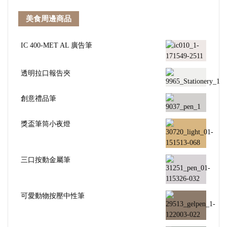
美食周邊商品
IC 400-MET AL 廣告筆
透明拉口報告夾
創意禮品筆
獎盃筆筒小夜燈
三口按動金屬筆
可愛動物按壓中性筆