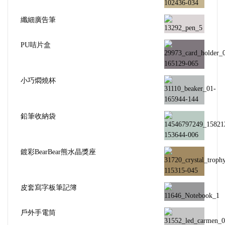
纖細廣告筆
PU咭片盒
小巧燜燒杯
鉛筆收納袋
鍍彩BearBear熊水晶獎座
皮套寫字板筆記簿
戶外手電筒