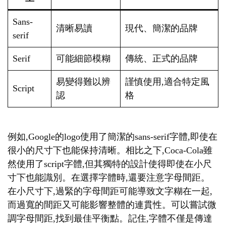
Sans-
清晰易讀
現代、簡潔的品牌
serif
Serif
可能細節模糊
傳統、正式的品牌
易變得難以辨
謹慎使用,適合特定風
Script
認
格
例如,Google的logo使用了簡潔的sans-serif字體,即使在
很小的尺寸下也能保持清晰。相比之下,Coca-Cola雖
然使用了script字體,但其獨特的設計使得即使在小尺
寸下也能識別。在選擇字體時,還要注意字母間距。
在小尺寸下,過緊的字母間距可能導致文字糊在一起,
而過寬的間距又可能影響整體的連貫性。可以嘗試微
調字母間距,找到最佳平衡點。記住,字體不僅是傳達