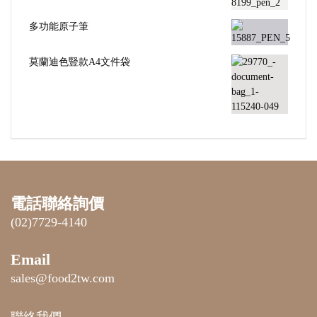
多功能原子筆
莫蘭迪色豎款A4文件袋
電話聯絡詢價
(02)7729-4140
Email
sales@food2tw.com