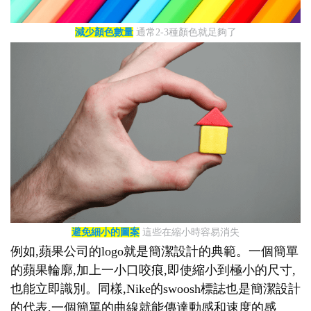
減少顏色數量
通常2-3種顏色就足夠了
避免細小的圖案
這些在縮小時容易消失
例如,蘋果公司的logo就是簡潔設計的典範。一個簡單
的蘋果輪廓,加上一小口咬痕,即使縮小到極小的尺寸,
也能立即識別。同樣,Nike的swoosh標誌也是簡潔設計
的代表,一個簡單的曲線就能傳達動感和速度的感