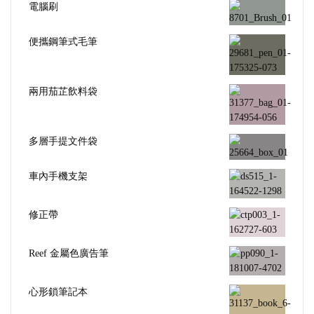
電腦刷
便攜鋼筆式毛筆
兩用茄芷飲料袋
多層手提文件袋
車內手機支架
修正帶
Reef 金屬色廣告筆
心形鎖筆記本