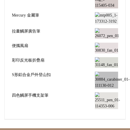
Mercury 金屬筆
拉畫觸屏廣告筆
便攜風扇
彩印反光板折疊扇
S形鋁合金戶外登山扣
四色觸屏手機支架筆