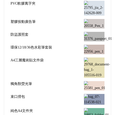
PVC軟膠萬字夾
塑膠按動廣告筆
防盜護照套
環保12/18/36色水彩筆套裝
A4三層魔術貼文件袋
獨角獸熒光筆
束口揹包
純色A4文件夾