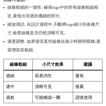
線條粗細的一致性: 確保logo中的所有線條粗細相
近,避免出現過於纖細的部分。
縮放測試: 在設計過程中,不斷將logo縮小到各種尺
寸,檢查線條是否仍然清晰可見。
適度調整: 如果發現某些線條在縮小時變得模糊,適
當增加其粗細。
線條粗細
小尺寸效果
建議
過細
容易消失
避免
適中
清晰可見
推薦
過粗
可能糊成一團
謹慎使用