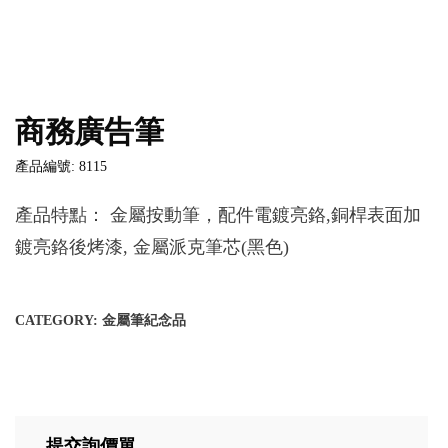
商務廣告筆
產品編號: 8115
產品特點： 金屬按動筆，配件電鍍亮鉻,銅桿表面加
鍍亮鉻後烤漆, 金屬派克筆芯(黑色)
CATEGORY:
金屬筆紀念品
提交詢價單