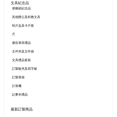
文具紀念品
便條紙紀念品
其他辦公及科教文具
咭片盒及卡片套
尺
廣告筆筒禮品
文件夾及文件袋
文具禮品套裝
訂製板夾及寫字板
訂製筆袋
計算機
記事本禮品
最新訂製商品