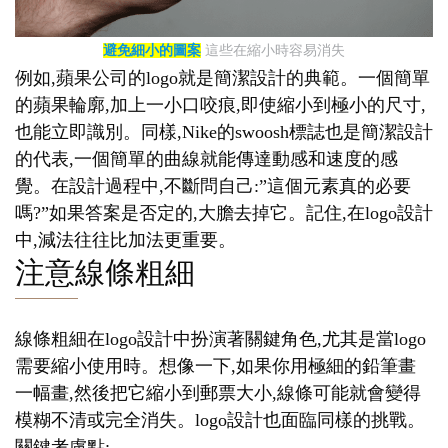
避免細小的圖案
這些在縮小時容易消失
例如,蘋果公司的logo就是簡潔設計的典範。一個簡單
的蘋果輪廓,加上一小口咬痕,即使縮小到極小的尺寸,
也能立即識別。同樣,Nike的swoosh標誌也是簡潔設計
的代表,一個簡單的曲線就能傳達動感和速度的感
覺。在設計過程中,不斷問自己:”這個元素真的必要
嗎?”如果答案是否定的,大膽去掉它。記住,在logo設計
中,減法往往比加法更重要。
注意線條粗細
線條粗細在logo設計中扮演著關鍵角色,尤其是當logo
需要縮小使用時。想像一下,如果你用極細的鉛筆畫
一幅畫,然後把它縮小到郵票大小,線條可能就會變得
模糊不清或完全消失。logo設計也面臨同樣的挑戰。
關鍵考慮點: