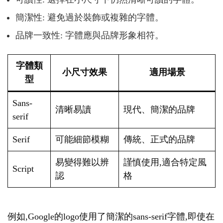
簡潔性: 避免過於裝飾或複雜的字體。
品牌一致性: 字體應與品牌形象相符。
字體類
小尺寸效果
適用場景
型
Sans-
清晰易讀
現代、簡潔的品牌
serif
Serif
可能細節模糊
傳統、正式的品牌
易變得難以辨
謹慎使用,適合特定風
Script
認
格
例如,Google的logo使用了簡潔的sans-serif字體,即使在