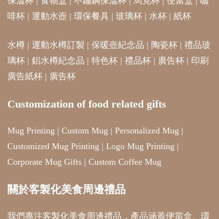
保溫杯
|
食物盒
|
不鏽鋼保溫杯
|
馬克杯
|
便當盒
|
咖
啡杯
|
運動水壺
|
環保餐具
|
玻璃杯
|
水杯
|
紙杯
水樽
|
運動水樽訂製
|
保暖壺紀念品
|
陶瓷杯
|
禮品玻
璃杯
|
鋁水樽紀念品
|
特色杯
|
禮品杯
|
廣告杯
|
印刷
廣告紙杯
|
廣告杯
Customization of food related gifts
Mug Printing
|
Custom Mug
|
Personalized Mug
|
Customized Mug Printing
|
Logo Mug Printing
|
Corporate Mug Gifts
|
Custom Coffee Mug
關於客製化美食周邊禮品
我們專注客製化美食周邊禮品，產品涵蓋便當盒、環