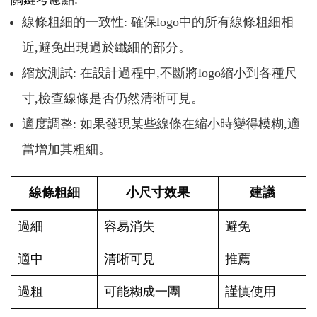
線條粗細的一致性: 確保logo中的所有線條粗細相
近,避免出現過於纖細的部分。
縮放測試: 在設計過程中,不斷將logo縮小到各種尺
寸,檢查線條是否仍然清晰可見。
適度調整: 如果發現某些線條在縮小時變得模糊,適
當增加其粗細。
線條粗細
小尺寸效果
建議
過細
容易消失
避免
適中
清晰可見
推薦
過粗
可能糊成一團
謹慎使用