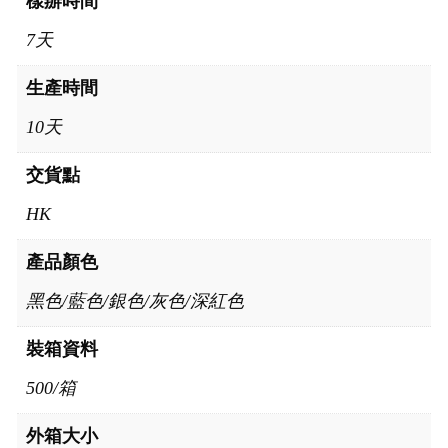
樣辦時間
7天
生產時間
10天
交貨點
HK
產品顏色
黑色/藍色/銀色/灰色/深紅色
裝箱資料
500/箱
外箱大小