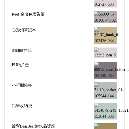
Reef 金屬色廣告筆
心形鎖筆記本
纖細廣告筆
PU咭片盒
小巧燜燒杯
鉛筆收納袋
鍍彩BearBear熊水晶獎座