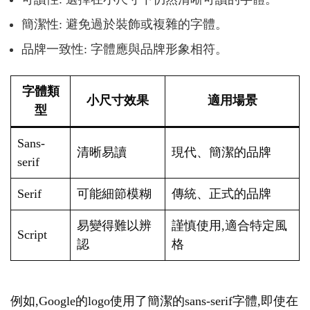
簡潔性: 避免過於裝飾或複雜的字體。
品牌一致性: 字體應與品牌形象相符。
字體類
小尺寸效果
適用場景
型
Sans-
清晰易讀
現代、簡潔的品牌
serif
Serif
可能細節模糊
傳統、正式的品牌
易變得難以辨
謹慎使用,適合特定風
Script
認
格
例如,Google的logo使用了簡潔的sans-serif字體,即使在