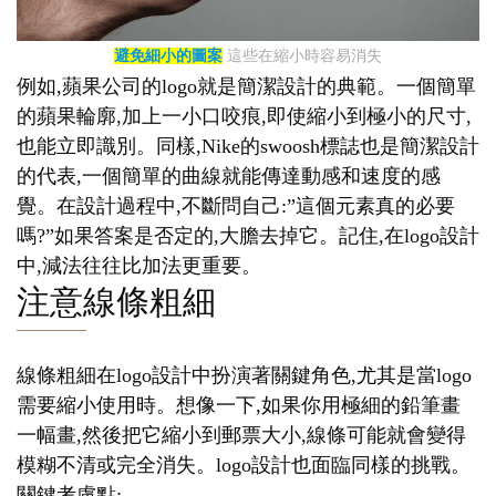
避免細小的圖案
這些在縮小時容易消失
例如,蘋果公司的logo就是簡潔設計的典範。一個簡單
的蘋果輪廓,加上一小口咬痕,即使縮小到極小的尺寸,
也能立即識別。同樣,Nike的swoosh標誌也是簡潔設計
的代表,一個簡單的曲線就能傳達動感和速度的感
覺。在設計過程中,不斷問自己:”這個元素真的必要
嗎?”如果答案是否定的,大膽去掉它。記住,在logo設計
中,減法往往比加法更重要。
注意線條粗細
線條粗細在logo設計中扮演著關鍵角色,尤其是當logo
需要縮小使用時。想像一下,如果你用極細的鉛筆畫
一幅畫,然後把它縮小到郵票大小,線條可能就會變得
模糊不清或完全消失。logo設計也面臨同樣的挑戰。
關鍵考慮點: