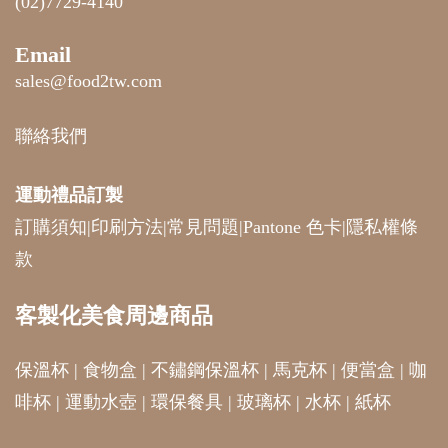
(02)7729-4140
Email
sales@food2tw.com
聯絡我們
運動禮品
訂製
訂購須知
|
印刷方法
|
常見問題
|
Pantone 色卡
|
隱私權條
款
客製化美食周邊商品
保溫杯
|
食物盒
|
不鏽鋼保溫杯
|
馬克杯
|
便當盒
|
咖
啡杯
|
運動水壺
|
環保餐具
|
玻璃杯
|
水杯
|
紙杯