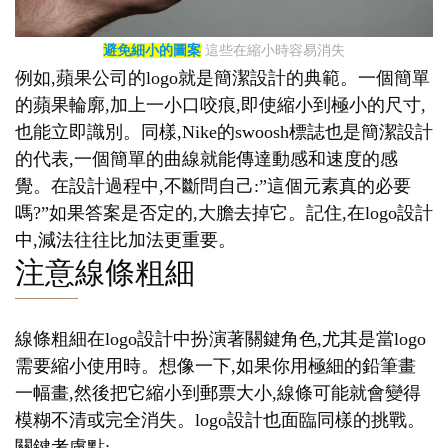
避免細小的圖案
這些在縮小時容易消失
例如,蘋果公司的logo就是簡潔設計的典範。一個簡單
的蘋果輪廓,加上一小口咬痕,即使縮小到極小的尺寸,
也能立即識別。同樣,Nike的swoosh標誌也是簡潔設計
的代表,一個簡單的曲線就能傳達動感和速度的感
覺。在設計過程中,不斷問自己:”這個元素真的必要
嗎?”如果答案是否定的,大膽去掉它。記住,在logo設計
中,減法往往比加法更重要。
注意線條粗細
線條粗細在logo設計中扮演著關鍵角色,尤其是當logo
需要縮小使用時。想像一下,如果你用極細的鉛筆畫
一幅畫,然後把它縮小到郵票大小,線條可能就會變得
模糊不清或完全消失。logo設計也面臨同樣的挑戰。
關鍵考慮點: