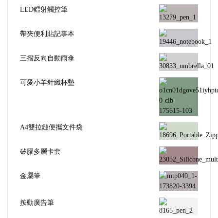
LED鐳射觸控筆
帶夾便利貼記事本
三摺反向自動雨傘
可愛小羊針織杯墊
A4雙拉鏈便攜文件袋
矽膠多層卡套
金屬筆
按動廣告筆