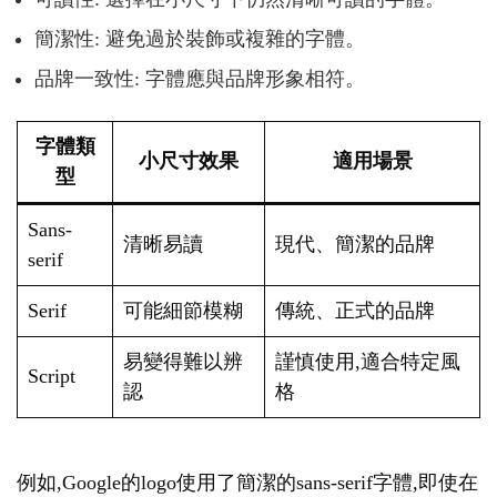
簡潔性: 避免過於裝飾或複雜的字體。
品牌一致性: 字體應與品牌形象相符。
字體類
小尺寸效果
適用場景
型
Sans-
清晰易讀
現代、簡潔的品牌
serif
Serif
可能細節模糊
傳統、正式的品牌
易變得難以辨
謹慎使用,適合特定風
Script
認
格
例如,Google的logo使用了簡潔的sans-serif字體,即使在