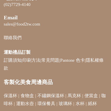
(02)7729-4140
Email
sales@food2tw.com
聯絡我們
運動禮品
訂製
訂購須知
|
印刷方法
|
常見問題
|
Pantone 色卡
|
隱私權條
款
客製化美食周邊商品
保溫杯
|
食物盒
|
不鏽鋼保溫杯
|
馬克杯
|
便當盒
|
咖
啡杯
|
運動水壺
|
環保餐具
|
玻璃杯
|
水杯
|
紙杯