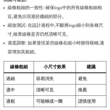
線條粗細的一致性: 確保logo中的所有線條粗細相
近,避免出現過於纖細的部分。
縮放測試: 在設計過程中,不斷將logo縮小到各種尺
寸,檢查線條是否仍然清晰可見。
適度調整: 如果發現某些線條在縮小時變得模糊,適
當增加其粗細。
線條粗細
小尺寸效果
建議
過細
容易消失
避免
適中
清晰可見
推薦
過粗
可能糊成一團
謹慎使用