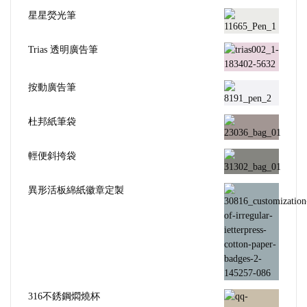
星星熒光筆
Trias 透明廣告筆
按動廣告筆
杜邦紙筆袋
輕便斜挎袋
異形活板綿紙徽章定製
316不銹鋼燜燒杯