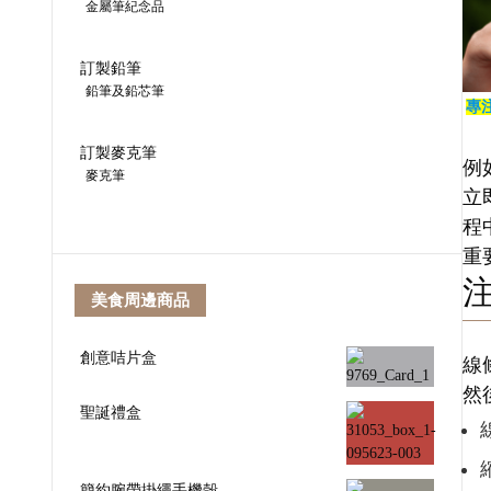
金屬筆紀念品
訂製鉛筆
鉛筆及鉛芯筆
專
訂製麥克筆
例
麥克筆
立
程
重
美食周邊商品
創意咭片盒
線
然
聖誕禮盒
簡約腕帶掛繩手機殼