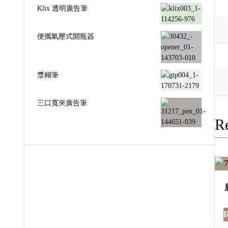
Klix 透明廣告筆
便攜氣壓式開瓶器
漿糊筆
三口寬夾廣告筆
Re