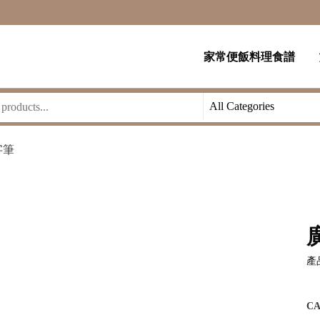
家常便飯料理食譜
字筆
產品
C