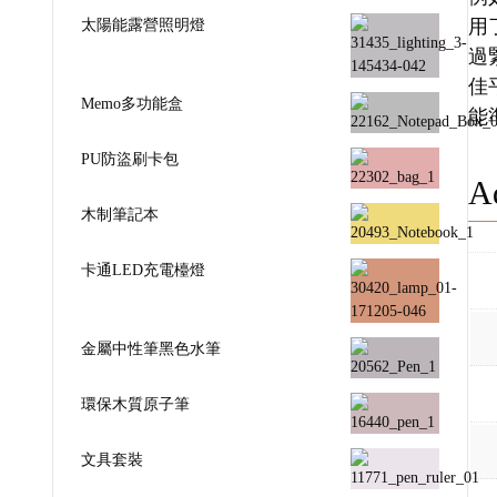
太陽能露營照明燈
用
過
佳
Memo多功能盒
能
PU防盜刷卡包
Ad
木制筆記本
卡通LED充電檯燈
金屬中性筆黑色水筆
環保木質原子筆
文具套裝