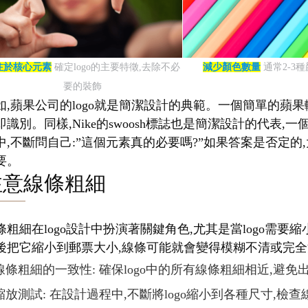
注於核心元素
確定logo的主要特徵,去除不必
減少顏色數量
通常2-3
要的裝飾
如,蘋果公司的logo就是簡潔設計的典範。一個簡單的蘋果
即識別。同樣,Nike的swoosh標誌也是簡潔設計的代
中,不斷問自己:”這個元素真的必要嗎?”如果答案是否定的,
要。
注意線條粗細
條粗細在logo設計中扮演著關鍵角色,尤其是當logo需
後把它縮小到郵票大小,線條可能就會變得模糊不清或完全消
線條粗細的一致性: 確保logo中的所有線條粗細相近,避
縮放測試: 在設計過程中,不斷將logo縮小到各種尺寸,檢