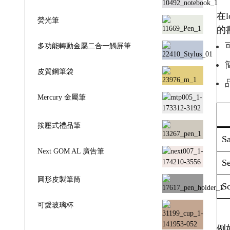
在
熒光筆
的
多功能轉動金屬二合一觸屏筆
皮質鋼筆袋
Mercury 金屬筆
按壓式禮品筆
Sa
Next GOM AL 廣告筆
Se
圓形皮製筆筒
Sc
可愛玻璃杯
例如