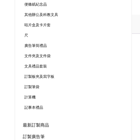
便條紙紀念品
其他辦公及科教文具
咭片盒及卡片套
尺
廣告筆筒禮品
文件夾及文件袋
文具禮品套裝
訂製板夾及寫字板
訂製筆袋
計算機
記事本禮品
最新訂製商品
訂製廣告筆