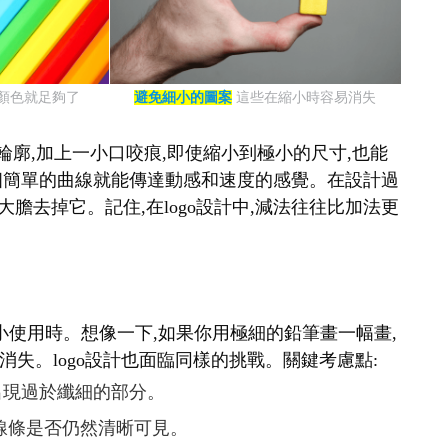
種顏色就足夠了
避免細小的圖案
這些在縮小時容易消失
輪廓,加上一小口咬痕,即使縮小到極小的尺寸,也能
表,一個簡單的曲線就能傳達動感和速度的感覺。在設計過
大膽去掉它。記住,在logo設計中,減法往往比加法更
要縮小使用時。想像一下,如果你用極細的鉛筆畫一幅畫,
失。logo設計也面臨同樣的挑戰。關鍵考慮點:
免出現過於纖細的部分。
查線條是否仍然清晰可見。