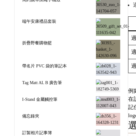
端午安康禮品套裝
折疊野餐購物籃
帶名片 PVC 袋的筆記本
Tag Matt AL B 廣告筆
例
在
I-Stand 金屬觸控筆
記
l
備忘錄夾
訂製相片記事簿