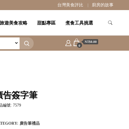
台灣美食評比
廚房的故事
旅遊美食攻略
甜點專區
煮食工具挑選
NT$0.00
0
廣告簽字筆
編號: 7579
ATEGORY:
廣告筆禮品