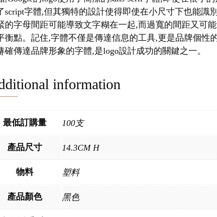
了script字體,但其獨特的設計使得即使在小尺寸下也能
緊的字母間距可能導致文字糊在一起,而過寬的間距又可能
平衡點。記住,字體不僅是傳達信息的工具,更是品牌個性
準確傳達品牌形象的字體,是logo設計成功的關鍵之一。
ditional information
最低訂購量
100支
產品尺寸
14.3CM H
物料
塑料
產品顏色
黑色