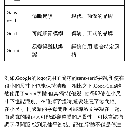
Sans-
清晰易讀
現代、簡潔的品牌
serif
Serif
可能細節模糊
傳統、正式的品牌
易變得難以辨
謹慎使用,適合特定風
Script
認
格
例如,Google的logo使用了簡潔的sans-serif字體,即使在
很小的尺寸下也能保持清晰。相比之下,Coca-Cola雖
然使用了script字體,但其獨特的設計使得即使在小尺
寸下也能識別。在選擇字體時,還要注意字母間距。
在小尺寸下,過緊的字母間距可能導致文字糊在一起,
而過寬的間距又可能影響整體的連貫性。可以嘗試微
調字母間距,找到最佳平衡點。記住,字體不僅是傳達