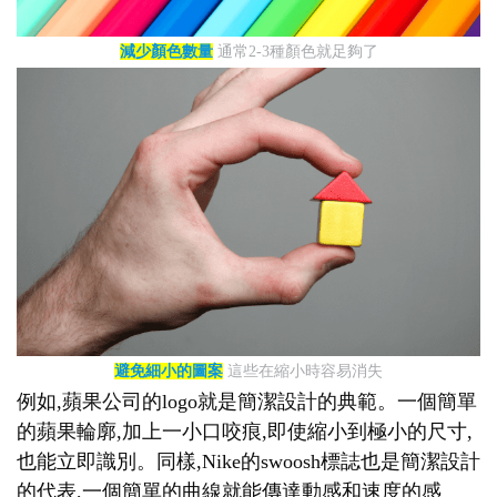
減少顏色數量
通常2-3種顏色就足夠了
避免細小的圖案
這些在縮小時容易消失
例如,蘋果公司的logo就是簡潔設計的典範。一個簡單
的蘋果輪廓,加上一小口咬痕,即使縮小到極小的尺寸,
也能立即識別。同樣,Nike的swoosh標誌也是簡潔設計
的代表,一個簡單的曲線就能傳達動感和速度的感