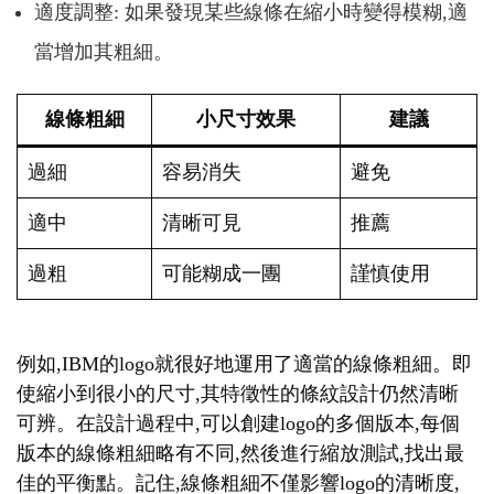
適度調整: 如果發現某些線條在縮小時變得模糊,適
當增加其粗細。
線條粗細
小尺寸效果
建議
過細
容易消失
避免
適中
清晰可見
推薦
過粗
可能糊成一團
謹慎使用
例如,IBM的logo就很好地運用了適當的線條粗細。即
使縮小到很小的尺寸,其特徵性的條紋設計仍然清晰
可辨。在設計過程中,可以創建logo的多個版本,每個
版本的線條粗細略有不同,然後進行縮放測試,找出最
佳的平衡點。記住,線條粗細不僅影響logo的清晰度,