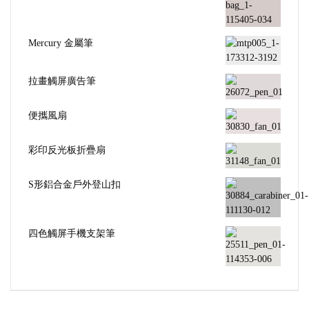
Mercury 金屬筆
拉畫觸屏廣告筆
便攜風扇
彩印反光板折疊扇
S形鋁合金戶外登山扣
四色觸屏手機支架筆