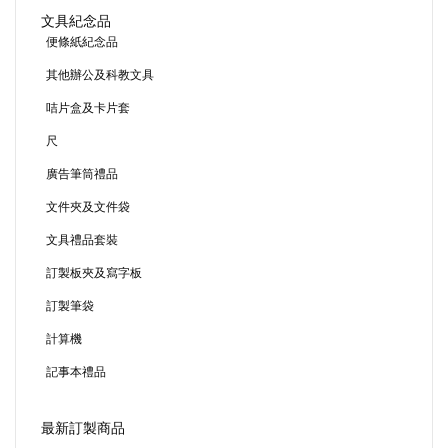
文具紀念品
便條紙紀念品
其他辦公及科教文具
咭片盒及卡片套
尺
廣告筆筒禮品
文件夾及文件袋
文具禮品套裝
訂製板夾及寫字板
訂製筆袋
計算機
記事本禮品
最新訂製商品