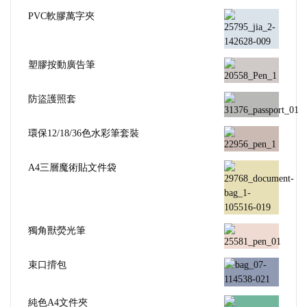
PVC軟膠萬字夾
塑膠按動廣告筆
防盜護照套
環保12/18/36色水彩筆套裝
A4三層魔術貼文件袋
獨角獸熒光筆
束口揹包
純色A4文件夾