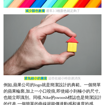
減少顏色數量
通常2-3種顏色就足夠了
避免細小的圖案
這些在縮小時容易消失
例如,蘋果公司的logo就是簡潔設計的典範。一個簡單
的蘋果輪廓,加上一小口咬痕,即使縮小到極小的尺寸,
也能立即識別。同樣,Nike的swoosh標誌也是簡潔設計
的代表,一個簡單的曲線就能傳達動感和速度的感