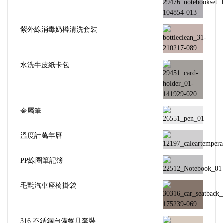
紫外線消毒奶樽清洗套裝
水洗牛皮紙卡包
金屬筆
溫度計萬年曆
PP線圈筆記簿
毛氈汽車座椅掛袋
316 不銹鋼自備餐具套裝