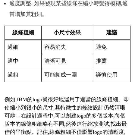
適度調整: 如果發現某些線條在縮小時變得模糊,適
當增加其粗細。
線條粗細
小尺寸效果
建議
過細
容易消失
避免
適中
清晰可見
推薦
過粗
可能糊成一團
謹慎使用
例如,IBM的logo就很好地運用了適當的線條粗細。即
使縮小到很小的尺寸,其特徵性的條紋設計仍然清晰
可辨。在設計過程中,可以創建logo的多個版本,每個
版本的線條粗細略有不同,然後進行縮放測試,找出最
佳的平衡點。記住,線條粗細不僅影響logo的清晰度,