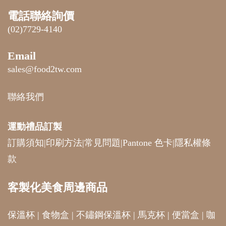
電話聯絡詢價
(02)7729-4140
Email
sales@food2tw.com
聯絡我們
運動禮品
訂製
訂購須知
|
印刷方法
|
常見問題
|
Pantone 色卡
|
隱私權條
款
客製化美食周邊商品
保溫杯
|
食物盒
|
不鏽鋼保溫杯
|
馬克杯
|
便當盒
|
咖
啡杯
|
運動水壺
|
環保餐具
|
玻璃杯
|
水杯
|
紙杯