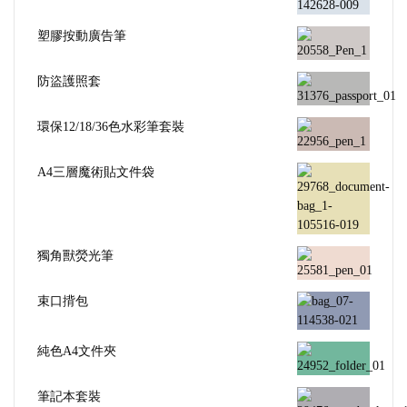
塑膠按動廣告筆
防盜護照套
環保12/18/36色水彩筆套裝
A4三層魔術貼文件袋
獨角獸熒光筆
束口揹包
純色A4文件夾
筆記本套裝