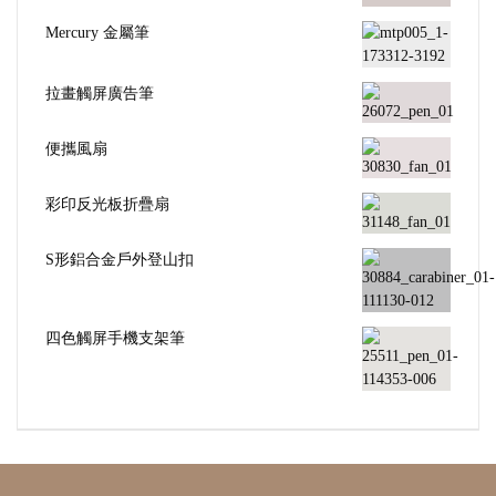
Mercury 金屬筆
拉畫觸屏廣告筆
便攜風扇
彩印反光板折疊扇
S形鋁合金戶外登山扣
四色觸屏手機支架筆