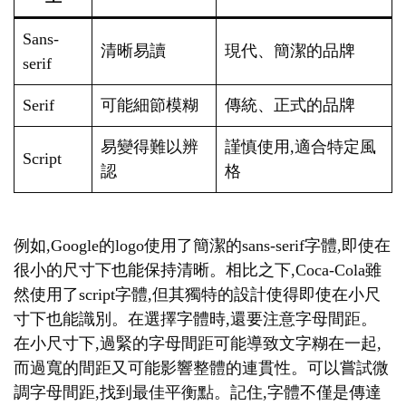
Sans-
清晰易讀
現代、簡潔的品牌
serif
Serif
可能細節模糊
傳統、正式的品牌
易變得難以辨
謹慎使用,適合特定風
Script
認
格
例如,Google的logo使用了簡潔的sans-serif字體,即使在
很小的尺寸下也能保持清晰。相比之下,Coca-Cola雖
然使用了script字體,但其獨特的設計使得即使在小尺
寸下也能識別。在選擇字體時,還要注意字母間距。
在小尺寸下,過緊的字母間距可能導致文字糊在一起,
而過寬的間距又可能影響整體的連貫性。可以嘗試微
調字母間距,找到最佳平衡點。記住,字體不僅是傳達