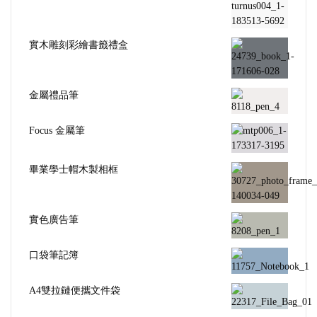
實木雕刻彩繪書籤禮盒
金屬禮品筆
Focus 金屬筆
畢業學士帽木製相框
實色廣告筆
口袋筆記簿
A4雙拉鏈便攜文件袋