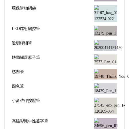
環保購物網袋
LED鐳射觸控筆
透明桿細筆
轉動觸屏原子筆
感謝卡
四色筆
小麥秸稈按壓筆
高檔彩漆中性簽字筆