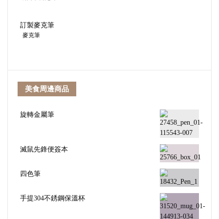
訂製麥克筆
麥克筆
美食周邊商品
旋轉金屬筆
滅鼠先鋒便簽本
四色筆
手提304不銹鋼保溫杯