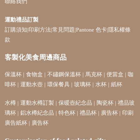
聯絡我們
運動禮品
訂製
訂購須知
|
印刷方法
|
常見問題
|
Pantone 色卡
|
隱私權條
款
客製化美食周邊商品
保溫杯
|
食物盒
|
不鏽鋼保溫杯
|
馬克杯
|
便當盒
|
咖
啡杯
|
運動水壺
|
環保餐具
|
玻璃杯
|
水杯
|
紙杯
水樽
|
運動水樽訂製
|
保暖壺紀念品
|
陶瓷杯
|
禮品玻
璃杯
|
鋁水樽紀念品
|
特色杯
|
禮品杯
|
廣告杯
|
印刷
廣告紙杯
|
廣告杯