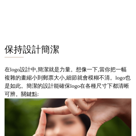
保持設計簡潔
在logo設計中,簡潔就是力量。想像一下,當你把一幅
複雜的畫縮小到郵票大小,細節就會模糊不清。logo也
是如此。簡潔的設計能確保logo在各種尺寸下都清晰
可辨。關鍵點: