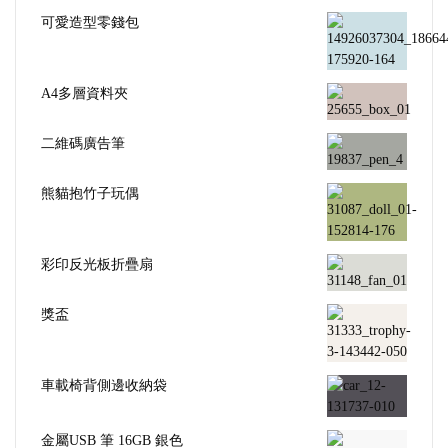
可愛造型零錢包
A4多層資料夾
二維碼廣告筆
熊貓抱竹子玩偶
彩印反光板折疊扇
獎盃
車載椅背側邊收納袋
金屬USB 筆 16GB 銀色