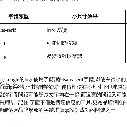
字體類型
小尺寸效果
ns-serif
清晰易讀
rif
可能細節模糊
ript
易變得難以辨認
,Google的logo使用了簡潔的sans-serif字體,即使在
了script字體,但其獨特的設計使得即使在小尺寸下也能
緊的字母間距可能導致文字糊在一起,而過寬的間距又可能
平衡點。記住,字體不僅是傳達信息的工具,更是品牌個性
準確傳達品牌形象的字體,是logo設計成功的關鍵之一。