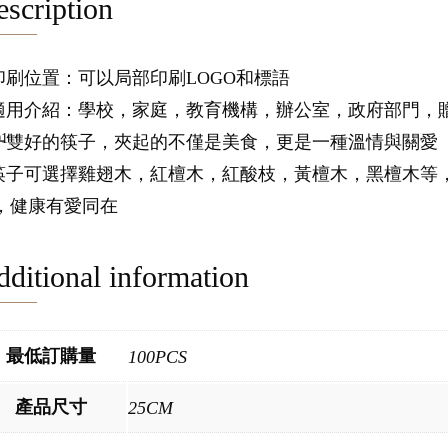
scription
.印刷位置：可以局部印刷LOGO和標語
.適用介紹：學校，家庭，教育機構，辦公室，政府部門，
.一雙好的筷子，夾起的不僅是美食，更是一種溫情與關愛
.筷子可選擇雞翅木，紅檀木，紅酸枝，黃檀木，黑檀木等
，健康有愛同在
ditional information
最低訂購量
100PCS
產品尺寸
25CM