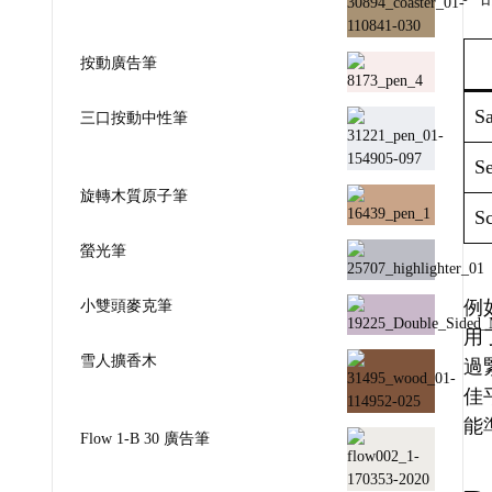
按動廣告筆
Sa
三口按動中性筆
Se
旋轉木質原子筆
Sc
螢光筆
小雙頭麥克筆
例如
用
雪人擴香木
過
佳
能
Flow 1-B 30 廣告筆