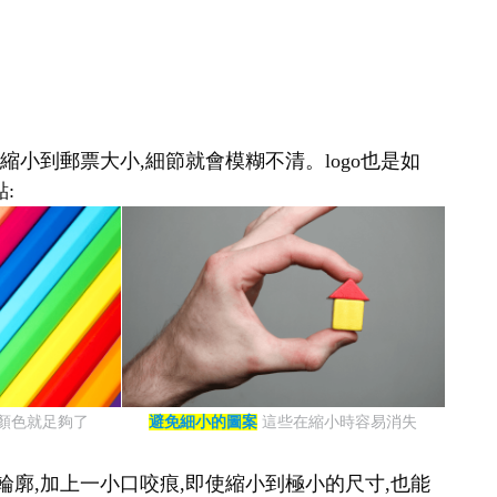
縮小到郵票大小,細節就會模糊不清。logo也是如
:
種顏色就足夠了
避免細小的圖案
這些在縮小時容易消失
輪廓,加上一小口咬痕,即使縮小到極小的尺寸,也能