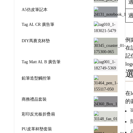
A5仿皮筆記本
Tag AL CR 廣告筆
例
DIY馬賽克杯墊
在
記
Tag Matt AL B 廣告筆
l
鉛筆造型觸控筆
在
商務禮品套裝
的
彩印反光板折疊扇
PU皮革杯墊套裝