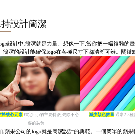
保持設計簡潔
logo設計中,簡潔就是力量。想像一下,當你把一幅複雜的畫
。簡潔的設計能確保logo在各種尺寸下都清晰可辨。關鍵點
注於核心元素
確定logo的主要特徵,去除不必
減少顏色數量
通常2-3
要的裝飾
如,蘋果公司的logo就是簡潔設計的典範。一個簡單的蘋果