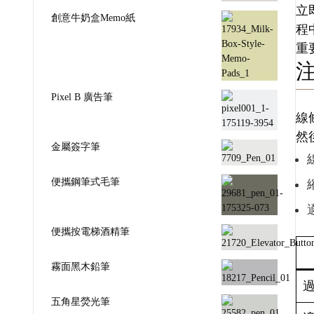
立
創意牛奶盒Memo紙
程
重
Pixel B 廣告筆
線
然
金屬簽字筆
便攜鋼筆式毛筆
便攜按電梯酒精筆
霧面黑木鉛筆
五角星熒光筆