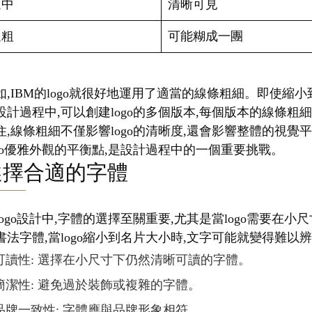
適中
清晰可見
過粗
可能糊成一團
如,IBM的logo就很好地運用了適當的線條粗細。即使
設計過程中,可以創建logo的多個版本,每個版本的線條粗
住,線條粗細不僅影響logo的清晰度,還會影響整體的視
ogo優雅外觀的平衡點,是設計過程中的一個重要挑戰。
選擇合適的字體
logo設計中,字體的選擇至關重要,尤其是當logo需要
書法字體,當logo縮小到名片大小時,文字可能就變得難以
可讀性: 選擇在小尺寸下仍然清晰可讀的字體。
簡潔性: 避免過於裝飾或複雜的字體。
品牌一致性: 字體應與品牌形象相符。