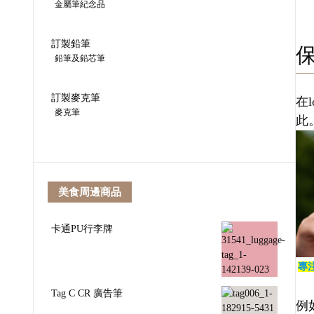
金屬筆紀念品
訂製鉛筆
鉛筆及鉛芯筆
訂製麥克筆
在
麥克筆
此
美食周邊商品
卡通PU行李牌
專
Tag C CR 廣告筆
例