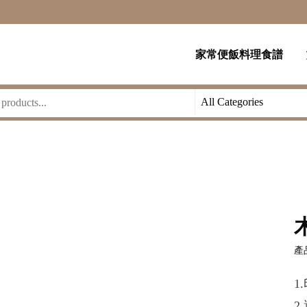
家常便飯料理食譜
產品
1
2