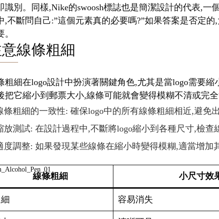
即識別。同樣,Nike的swoosh標誌也是簡潔設計的代
中,不斷問自己:”這個元素真的必要嗎?”如果答案是否定的,
要。
注意線條粗細
條粗細在logo設計中扮演著關鍵角色,尤其是當logo需
後把它縮小到郵票大小,線條可能就會變得模糊不清或完全消
線條粗細的一致性: 確保logo中的所有線條粗細相近,避
縮放測試: 在設計過程中,不斷將logo縮小到各種尺寸,檢
適度調整: 如果發現某些線條在縮小時變得模糊,適當增加
線條粗細
小尺寸效
過細
容易消失