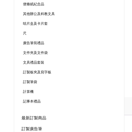
便條紙紀念品
其他辦公及科教文具
咭片盒及卡片套
尺
廣告筆筒禮品
文件夾及文件袋
文具禮品套裝
訂製板夾及寫字板
訂製筆袋
計算機
記事本禮品
最新訂製商品
訂製廣告筆