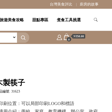
台灣美食評比
廚房的故事
旅遊美食攻略
甜點專區
煮食工具挑選
NT$0.00
0
木製筷子
編號: 31623
.印刷位置：可以局部印刷LOGO和標語
.適用介紹：學校，家庭，教育機構，辦公室，政府