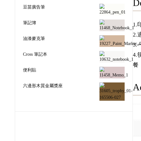
De
豆苗廣告筆
筆記簿
1
2
油漆麥克筆
3
Cross 筆記本
4
餐
便利貼
Ad
六邊形木質金屬獎座