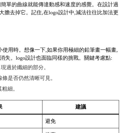
表,一個簡單的曲線就能傳達動感和速度的感覺。在設計過
大膽去掉它。記住,在logo設計中,減法往往比加法更
要縮小使用時。想像一下,如果你用極細的鉛筆畫一幅畫,
失。logo設計也面臨同樣的挑戰。關鍵考慮點:
免出現過於纖細的部分。
查線條是否仍然清晰可見。
其粗細。
果
建議
避免