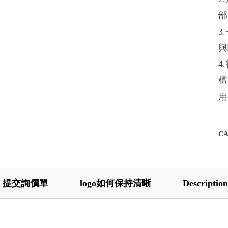
部
3
與
4
檀
用
C
提交詢價單
logo如何保持清晰
Description