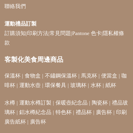
聯絡我們
運動禮品
訂製
訂購須知
|
印刷方法
|
常見問題
|
Pantone 色卡
|
隱私權條
款
客製化美食周邊商品
保溫杯
|
食物盒
|
不鏽鋼保溫杯
|
馬克杯
|
便當盒
|
咖
啡杯
|
運動水壺
|
環保餐具
|
玻璃杯
|
水杯
|
紙杯
水樽
|
運動水樽訂製
|
保暖壺紀念品
|
陶瓷杯
|
禮品玻
璃杯
|
鋁水樽紀念品
|
特色杯
|
禮品杯
|
廣告杯
|
印刷
廣告紙杯
|
廣告杯