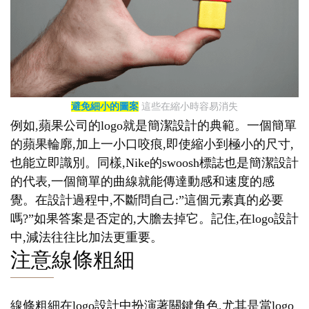
避免細小的圖案
這些在縮小時容易消失
例如,蘋果公司的logo就是簡潔設計的典範。一個簡單
的蘋果輪廓,加上一小口咬痕,即使縮小到極小的尺寸,
也能立即識別。同樣,Nike的swoosh標誌也是簡潔設計
的代表,一個簡單的曲線就能傳達動感和速度的感
覺。在設計過程中,不斷問自己:”這個元素真的必要
嗎?”如果答案是否定的,大膽去掉它。記住,在logo設計
中,減法往往比加法更重要。
注意線條粗細
線條粗細在logo設計中扮演著關鍵角色,尤其是當logo