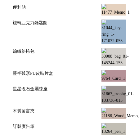
便利貼
旋轉亞克力鑰匙圈
編織斜挎包
豎半弧形PU皮咭片盒
星星硯石金屬獎座
木質留言夾
訂製廣告筆