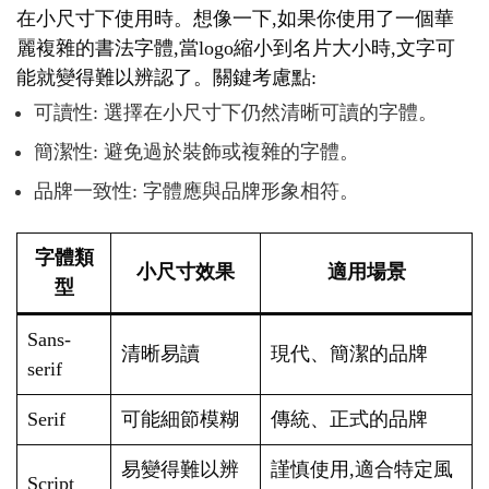
在小尺寸下使用時。想像一下,如果你使用了一個華
麗複雜的書法字體,當logo縮小到名片大小時,文字可
能就變得難以辨認了。關鍵考慮點:
可讀性: 選擇在小尺寸下仍然清晰可讀的字體。
簡潔性: 避免過於裝飾或複雜的字體。
品牌一致性: 字體應與品牌形象相符。
字體類
小尺寸效果
適用場景
型
Sans-
清晰易讀
現代、簡潔的品牌
serif
Serif
可能細節模糊
傳統、正式的品牌
易變得難以辨
謹慎使用,適合特定風
Script