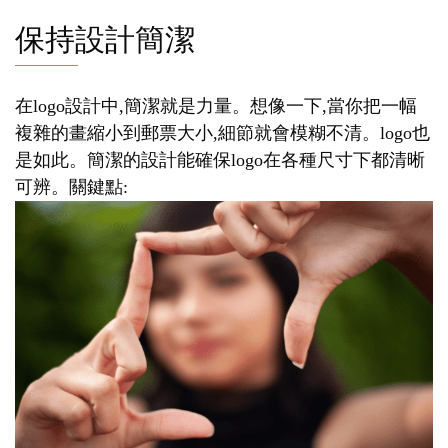
保持設計簡潔
在logo設計中,簡潔就是力量。想像一下,當你把一幅
複雜的畫縮小到郵票大小,細節就會模糊不清。logo也
是如此。簡潔的設計能確保logo在各種尺寸下都清晰
可辨。關鍵點: