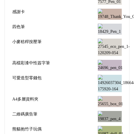
感謝卡
四色筆
小麥秸稈按壓筆
高檔彩漆中性簽字筆
可愛造型零錢包
A4多層資料夾
二維碼廣告筆
熊貓抱竹子玩偶