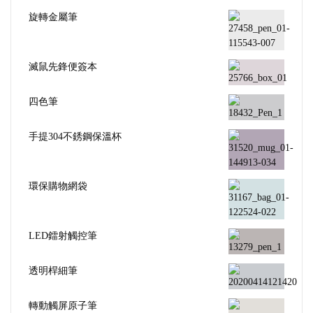
旋轉金屬筆
滅鼠先鋒便簽本
四色筆
手提304不銹鋼保溫杯
環保購物網袋
LED鐳射觸控筆
透明桿細筆
轉動觸屏原子筆