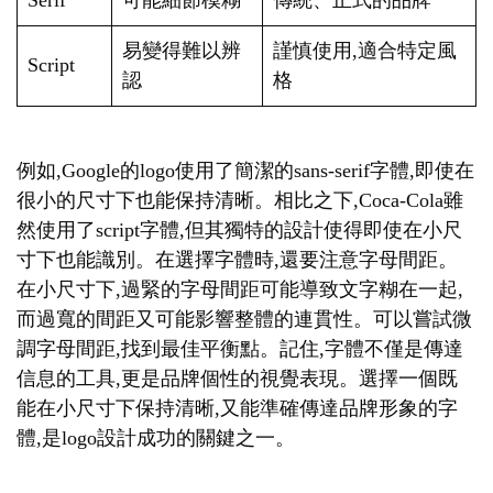
Serif
可能細節模糊
傳統、正式的品牌
易變得難以辨
謹慎使用,適合特定風
Script
認
格
例如,Google的logo使用了簡潔的sans-serif字體,即使在
很小的尺寸下也能保持清晰。相比之下,Coca-Cola雖
然使用了script字體,但其獨特的設計使得即使在小尺
寸下也能識別。在選擇字體時,還要注意字母間距。
在小尺寸下,過緊的字母間距可能導致文字糊在一起,
而過寬的間距又可能影響整體的連貫性。可以嘗試微
調字母間距,找到最佳平衡點。記住,字體不僅是傳達
信息的工具,更是品牌個性的視覺表現。選擇一個既
能在小尺寸下保持清晰,又能準確傳達品牌形象的字
體,是logo設計成功的關鍵之一。