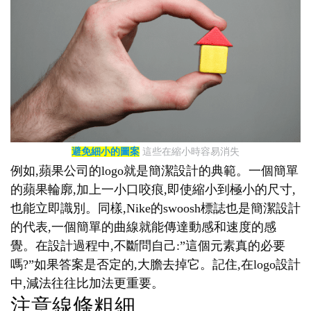
避免細小的圖案
這些在縮小時容易消失
例如,蘋果公司的logo就是簡潔設計的典範。一個簡單
的蘋果輪廓,加上一小口咬痕,即使縮小到極小的尺寸,
也能立即識別。同樣,Nike的swoosh標誌也是簡潔設計
的代表,一個簡單的曲線就能傳達動感和速度的感
覺。在設計過程中,不斷問自己:”這個元素真的必要
嗎?”如果答案是否定的,大膽去掉它。記住,在logo設計
中,減法往往比加法更重要。
注意線條粗細