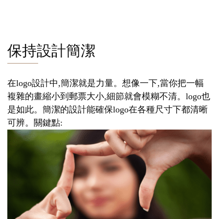
保持設計簡潔
在logo設計中,簡潔就是力量。想像一下,當你把一幅
複雜的畫縮小到郵票大小,細節就會模糊不清。logo也
是如此。簡潔的設計能確保logo在各種尺寸下都清晰
可辨。關鍵點: