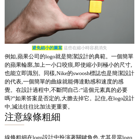
避免細小的圖案
這些在縮小時容易消失
例如,蘋果公司的logo就是簡潔設計的典範。一個簡單
的蘋果輪廓,加上一小口咬痕,即使縮小到極小的尺寸,
也能立即識別。同樣,Nike的swoosh標誌也是簡潔設計
的代表,一個簡單的曲線就能傳達動感和速度的感
覺。在設計過程中,不斷問自己:”這個元素真的必要
嗎?”如果答案是否定的,大膽去掉它。記住,在logo設計
中,減法往往比加法更重要。
注意線條粗細
線條粗細在logo設計中扮演著關鍵角色,尤其是當logo