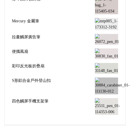
Mercury 金屬筆
拉畫觸屏廣告筆
便攜風扇
彩印反光板折疊扇
S形鋁合金戶外登山扣
四色觸屏手機支架筆