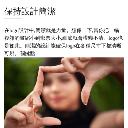
保持設計簡潔
在logo設計中,簡潔就是力量。想像一下,當你把一幅
複雜的畫縮小到郵票大小,細節就會模糊不清。logo也
是如此。簡潔的設計能確保logo在各種尺寸下都清晰
可辨。關鍵點: