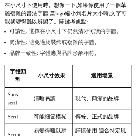
在小尺寸下使用時。想像一下,如果你使用了一個華
麗複雜的書法字體,當logo縮小到名片大小時,文字可
能就變得難以辨認了。關鍵考慮點:
可讀性: 選擇在小尺寸下仍然清晰可讀的字體。
簡潔性: 避免過於裝飾或複雜的字體。
品牌一致性: 字體應與品牌形象相符。
字體類
小尺寸效果
適用場景
型
Sans-
清晰易讀
現代、簡潔的品牌
serif
Serif
可能細節模糊
傳統、正式的品牌
易變得難以辨
謹慎使用,適合特定風
Script