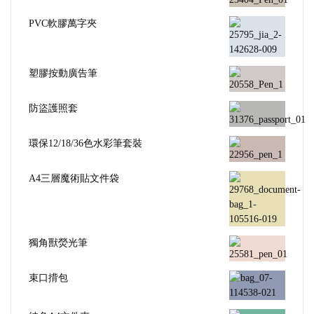
PVC軟膠萬字夾
塑膠按動廣告筆
防盜護照套
環保12/18/36色水彩筆套裝
A4三層魔術貼文件袋
獨角獸熒光筆
束口揹包