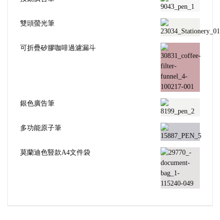
雙頭螢光筆
可折疊矽膠咖啡過濾漏斗
銀色廣告筆
多功能原子筆
莫蘭迪色豎款A4文件袋