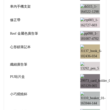
車內手機支架
修正帶
Reef 金屬色廣告筆
心形鎖筆記本
纖細廣告筆
PU咭片盒
小巧燜燒杯