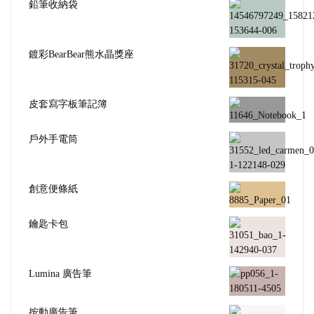
鉛筆收納袋
鍍彩BearBear熊水晶獎座
皮套寫字板筆記簿
戶外手電筒
創意便條紙
鑰匙卡包
Lumina 廣告筆
按動廣告筆