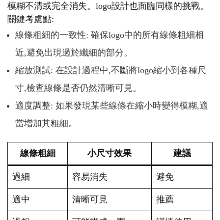
模糊不清或完全消失。logo設計也面臨同樣的挑戰。
關鍵考慮點:
線條粗細的一致性: 確保logo中的所有線條粗細相
近,避免出現過於纖細的部分。
縮放測試: 在設計過程中,不斷將logo縮小到各種尺
寸,檢查線條是否仍然清晰可見。
適度調整: 如果發現某些線條在縮小時變得模糊,適
當增加其粗細。
線條粗細
小尺寸效果
建議
過細
容易消失
避免
適中
清晰可見
推薦