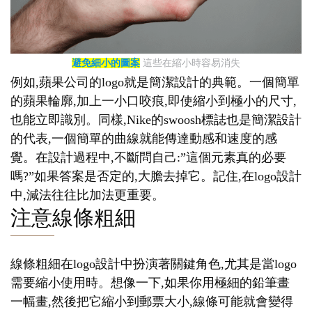
避免細小的圖案
這些在縮小時容易消失
例如,蘋果公司的logo就是簡潔設計的典範。一個簡單
的蘋果輪廓,加上一小口咬痕,即使縮小到極小的尺寸,
也能立即識別。同樣,Nike的swoosh標誌也是簡潔設計
的代表,一個簡單的曲線就能傳達動感和速度的感
覺。在設計過程中,不斷問自己:”這個元素真的必要
嗎?”如果答案是否定的,大膽去掉它。記住,在logo設計
中,減法往往比加法更重要。
注意線條粗細
線條粗細在logo設計中扮演著關鍵角色,尤其是當logo
需要縮小使用時。想像一下,如果你用極細的鉛筆畫
一幅畫,然後把它縮小到郵票大小,線條可能就會變得