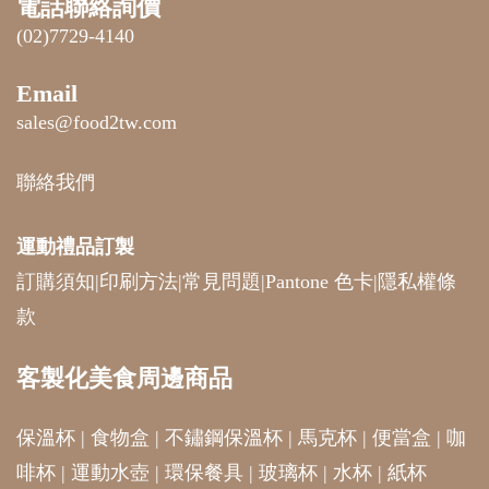
電話聯絡詢價
(02)7729-4140
Email
sales@food2tw.com
聯絡我們
運動禮品
訂製
訂購須知
|
印刷方法
|
常見問題
|
Pantone 色卡
|
隱私權條
款
客製化美食周邊商品
保溫杯
|
食物盒
|
不鏽鋼保溫杯
|
馬克杯
|
便當盒
|
咖
啡杯
|
運動水壺
|
環保餐具
|
玻璃杯
|
水杯
|
紙杯