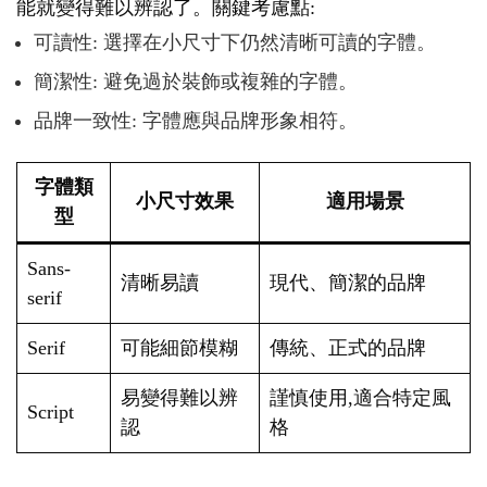
能就變得難以辨認了。關鍵考慮點:
可讀性: 選擇在小尺寸下仍然清晰可讀的字體。
簡潔性: 避免過於裝飾或複雜的字體。
品牌一致性: 字體應與品牌形象相符。
字體類
小尺寸效果
適用場景
型
Sans-
清晰易讀
現代、簡潔的品牌
serif
Serif
可能細節模糊
傳統、正式的品牌
易變得難以辨
謹慎使用,適合特定風
Script
認
格