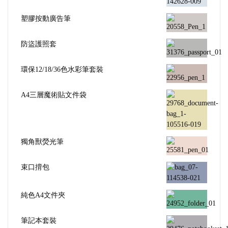
塑膠按動廣告筆
防盜護照套
環保12/18/36色水彩筆套裝
A4三層魔術貼文件袋
獨角獸熒光筆
束口揹包
純色A4文件夾
筆記本套裝