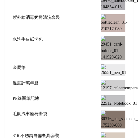
紫外線消毒奶樽清洗套裝
水洗牛皮紙卡包
金屬筆
溫度計萬年曆
PP線圈筆記簿
毛氈汽車座椅掛袋
316 不銹鋼自備餐具套裝