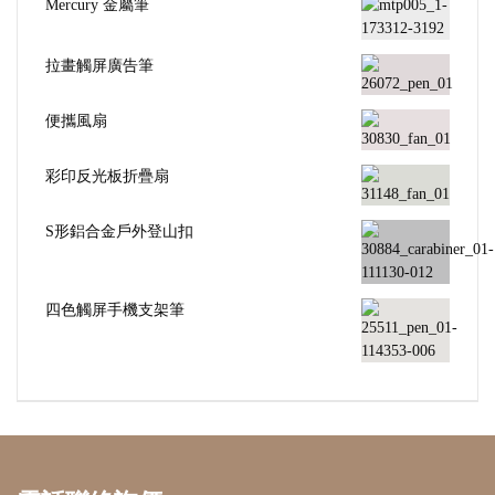
Mercury 金屬筆
拉畫觸屏廣告筆
便攜風扇
彩印反光板折疊扇
S形鋁合金戶外登山扣
四色觸屏手機支架筆