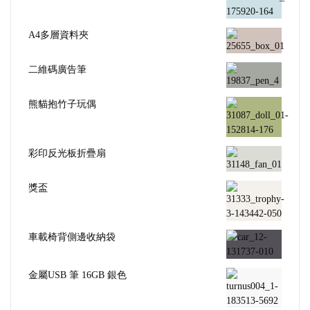
A4多層資料夾
二維碼廣告筆
熊貓抱竹子玩偶
彩印反光板折疊扇
獎盃
車載椅背側邊收納袋
金屬USB 筆 16GB 銀色