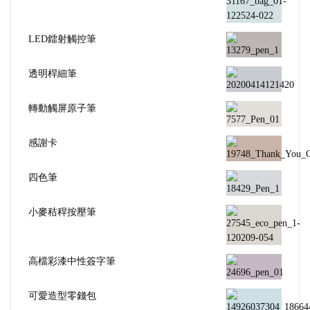
LED鐳射觸控筆
透明桿細筆
轉動觸屏原子筆
感謝卡
四色筆
小麥秸稈按壓筆
高檔彩漆中性簽字筆
可愛造型零錢包