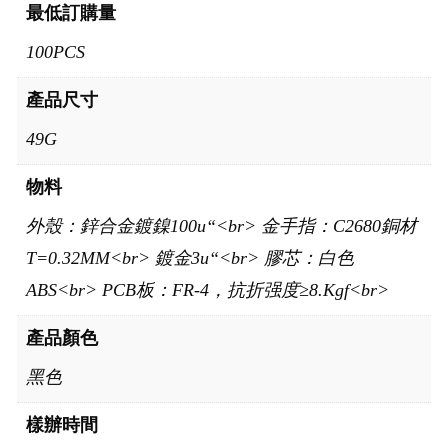
最低訂購量
100PCS
產品尺寸
49G
物料
外殼：鋅合金鍍鎳100u“<br> 金手指：C2680銅材
T=0.32MM<br> 鍍金3u“<br> 膠芯：白色
ABS<br> PCB板：FR-4，抗折强度≥8.Kgf<br>
產品顏色
黑色
樣辦時間