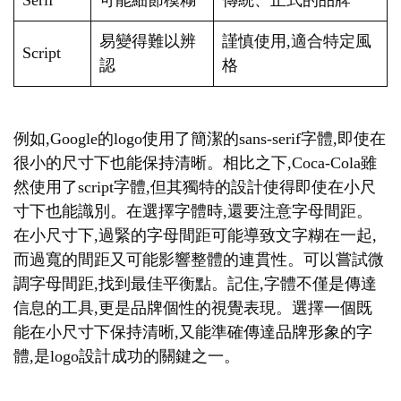
Serif
可能細節模糊
傳統、正式的品牌
易變得難以辨
謹慎使用,適合特定風
Script
認
格
例如,Google的logo使用了簡潔的sans-serif字體,即使在
很小的尺寸下也能保持清晰。相比之下,Coca-Cola雖
然使用了script字體,但其獨特的設計使得即使在小尺
寸下也能識別。在選擇字體時,還要注意字母間距。
在小尺寸下,過緊的字母間距可能導致文字糊在一起,
而過寬的間距又可能影響整體的連貫性。可以嘗試微
調字母間距,找到最佳平衡點。記住,字體不僅是傳達
信息的工具,更是品牌個性的視覺表現。選擇一個既
能在小尺寸下保持清晰,又能準確傳達品牌形象的字
體,是logo設計成功的關鍵之一。