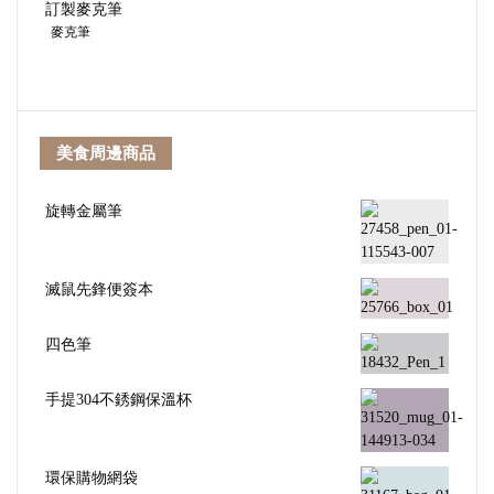
訂製麥克筆
麥克筆
美食周邊商品
旋轉金屬筆
滅鼠先鋒便簽本
四色筆
手提304不銹鋼保溫杯
環保購物網袋