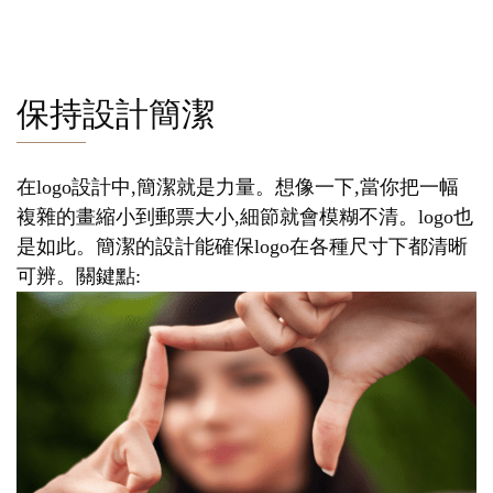
保持設計簡潔
在logo設計中,簡潔就是力量。想像一下,當你把一幅
複雜的畫縮小到郵票大小,細節就會模糊不清。logo也
是如此。簡潔的設計能確保logo在各種尺寸下都清晰
可辨。關鍵點: