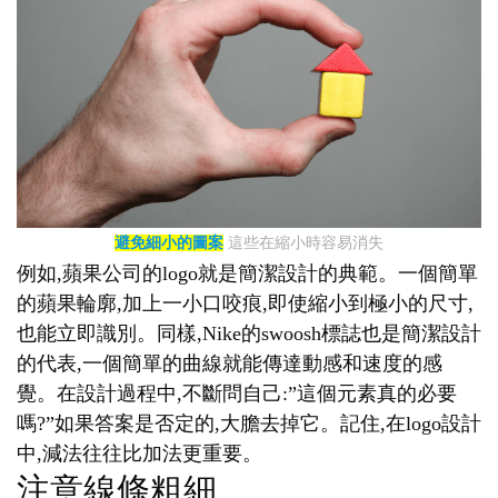
避免細小的圖案
這些在縮小時容易消失
例如,蘋果公司的logo就是簡潔設計的典範。一個簡單
的蘋果輪廓,加上一小口咬痕,即使縮小到極小的尺寸,
也能立即識別。同樣,Nike的swoosh標誌也是簡潔設計
的代表,一個簡單的曲線就能傳達動感和速度的感
覺。在設計過程中,不斷問自己:”這個元素真的必要
嗎?”如果答案是否定的,大膽去掉它。記住,在logo設計
中,減法往往比加法更重要。
注意線條粗細