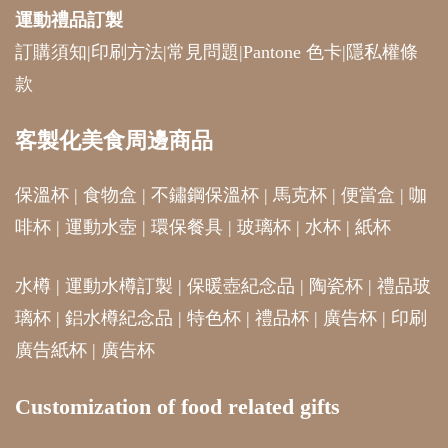
運動禮品
訂製
訂購須知
|
印刷方法
|
常見問題
|
Pantone 色卡
|
隱私權條
款
客製化美食周邊商品
保溫杯
|
食物盒
|
不鏽鋼保溫杯
|
馬克杯
|
便當盒
|
咖
啡杯
|
運動水壺
|
環保餐具
|
玻璃杯
|
水杯
|
紙杯
水樽
|
運動水樽訂製
|
保暖壺紀念品
|
陶瓷杯
|
禮品玻
璃杯
|
鋁水樽紀念品
|
特色杯
|
禮品杯
|
廣告杯
|
印刷
廣告紙杯
|
廣告杯
Customization of food related gifts