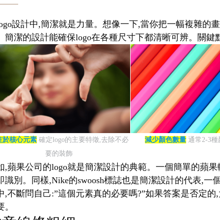
logo設計中,簡潔就是力量。想像一下,當你把一幅複雜的畫
。簡潔的設計能確保logo在各種尺寸下都清晰可辨。關鍵點
注於核心元素
確定logo的主要特徵,去除不必
減少顏色數量
通常2-3
要的裝飾
如,蘋果公司的logo就是簡潔設計的典範。一個簡單的蘋果
即識別。同樣,Nike的swoosh標誌也是簡潔設計的代
中,不斷問自己:”這個元素真的必要嗎?”如果答案是否定的,
要。