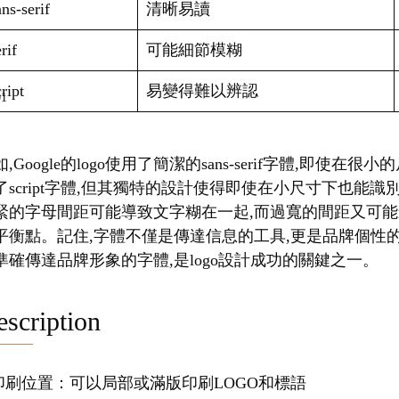
ns-serif
清晰易讀
rif
可能細節模糊
ript
易變得難以辨認
,Google的logo使用了簡潔的sans-serif字體,即使在
了script字體,但其獨特的設計使得即使在小尺寸下也能
緊的字母間距可能導致文字糊在一起,而過寬的間距又可能
平衡點。記住,字體不僅是傳達信息的工具,更是品牌個性
準確傳達品牌形象的字體,是logo設計成功的關鍵之一。
scription
.印刷位置：可以局部或滿版印刷LOGO和標語