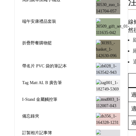
端午安康禮品套裝
線
然
折疊野餐購物籃
帶名片 PVC 袋的筆記本
Tag Matt AL B 廣告筆
I-Stand 金屬觸控筆
備忘錄夾
訂製相片記事簿