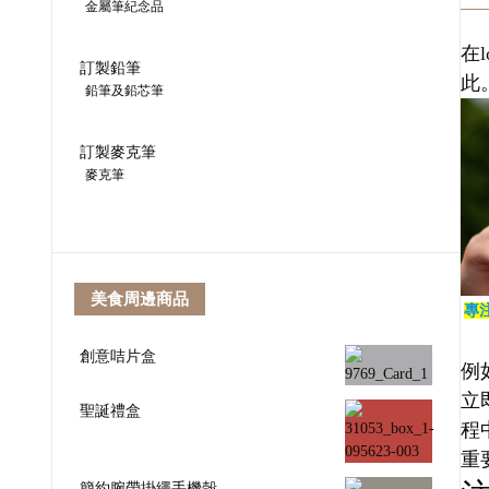
金屬筆紀念品
在
訂製鉛筆
此
鉛筆及鉛芯筆
訂製麥克筆
麥克筆
美食周邊商品
專
創意咭片盒
例
立
聖誕禮盒
程
重
簡約腕帶掛繩手機殼