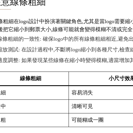
注意線條粗細
條粗細在logo設計中扮演著關鍵角色,尤其是當logo需
後把它縮小到郵票大小,線條可能就會變得模糊不清或完全消
線條粗細的一致性: 確保logo中的所有線條粗細相近,避
縮放測試: 在設計過程中,不斷將logo縮小到各種尺寸,檢
適度調整: 如果發現某些線條在縮小時變得模糊,適當增加
線條粗細
小尺寸效
過細
容易消失
適中
清晰可見
過粗
可能糊成一團