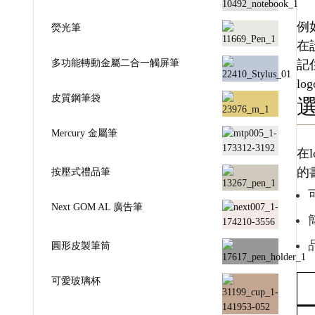
例
熒光筆
在
多功能轉動金屬二合一觸屏筆
記
l
皮質鋼筆袋
Mercury 金屬筆
在
的
按壓式禮品筆
Next GOM AL 廣告筆
圓形皮製筆筒
可愛玻璃杯