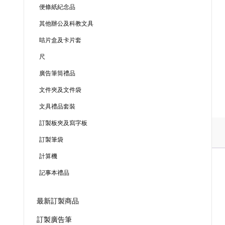
便條紙紀念品
其他辦公及科教文具
咭片盒及卡片套
尺
廣告筆筒禮品
文件夾及文件袋
文具禮品套裝
訂製板夾及寫字板
訂製筆袋
計算機
記事本禮品
最新訂製商品
訂製廣告筆