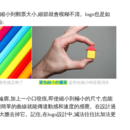
縮小到郵票大小,細節就會模糊不清。logo也是如
:
種顏色就足夠了
避免細小的圖案
這些在縮小時容易消失
輪廓,加上一小口咬痕,即使縮小到極小的尺寸,也能
表,一個簡單的曲線就能傳達動感和速度的感覺。在設計過
大膽去掉它。記住,在logo設計中,減法往往比加法更