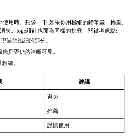
要縮小使用時。想像一下,如果你用極細的鉛筆畫一幅畫,
失。logo設計也面臨同樣的挑戰。關鍵考慮點:
免出現過於纖細的部分。
查線條是否仍然清晰可見。
其粗細。
果
建議
避免
推薦
謹慎使用