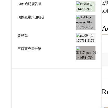
2
Klix 透明廣告筆
3
便攜氣壓式開瓶器
Ad
漿糊筆
三口寬夾廣告筆
Re