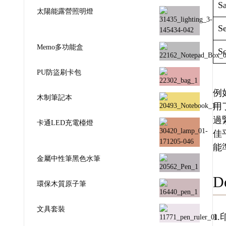
Sa
太陽能露營照明燈
Se
Memo多功能盒
Sc
PU防盜刷卡包
例如
木制筆記本
用
過
卡通LED充電檯燈
佳
能
金屬中性筆黑色水筆
De
環保木質原子筆
文具套裝
1