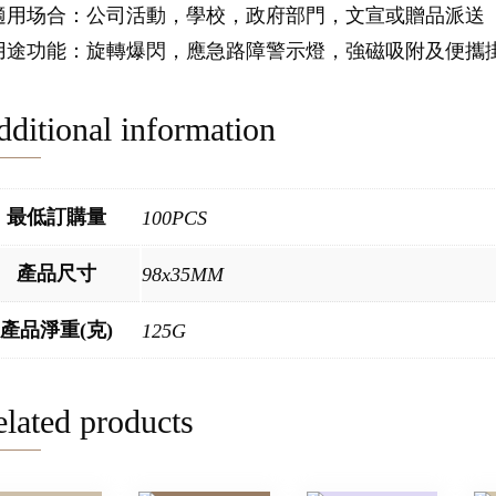
.適用场合：公司活動，學校，政府部門，文宣或贈品派送
.用途功能：旋轉爆閃，應急路障警示燈，強磁吸附及便攜
ditional information
最低訂購量
100PCS
產品尺寸
98x35MM
產品淨重(克)
125G
lated products