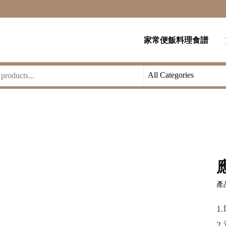
家常便飯料理食譜
產品
1
2