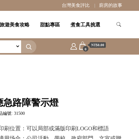
台灣美食評比
廚房的故事
旅遊美食攻略
甜點專區
煮食工具挑選
NT$0.00
0
應急路障警示燈
編號: 31500
.印刷位置：可以局部或滿版印刷LOGO和標語
.適用场合：公司活動，學校，政府部門，文宣或贈