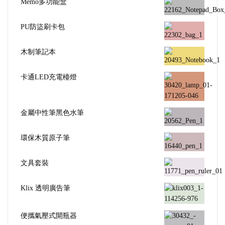
Memo多功能盒
PU防盜刷卡包
木制筆記本
卡通LED充電檯燈
金屬中性筆黑色水筆
環保木質原子筆
文具套裝
Klix 透明廣告筆
便攜氣壓式開瓶器