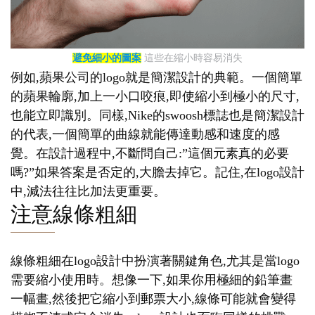
避免細小的圖案
這些在縮小時容易消失
例如,蘋果公司的logo就是簡潔設計的典範。一個簡單
的蘋果輪廓,加上一小口咬痕,即使縮小到極小的尺寸,
也能立即識別。同樣,Nike的swoosh標誌也是簡潔設計
的代表,一個簡單的曲線就能傳達動感和速度的感
覺。在設計過程中,不斷問自己:”這個元素真的必要
嗎?”如果答案是否定的,大膽去掉它。記住,在logo設計
中,減法往往比加法更重要。
注意線條粗細
線條粗細在logo設計中扮演著關鍵角色,尤其是當logo
需要縮小使用時。想像一下,如果你用極細的鉛筆畫
一幅畫,然後把它縮小到郵票大小,線條可能就會變得