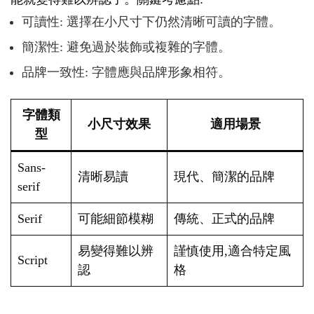
可讀性: 選擇在小尺寸下仍然清晰可讀的字體。
簡潔性: 避免過於裝飾或複雜的字體。
品牌一致性: 字體應與品牌形象相符。
字體類
小尺寸效果
適用場景
型
Sans-
清晰易讀
現代、簡潔的品牌
serif
Serif
可能細節模糊
傳統、正式的品牌
易變得難以辨
謹慎使用,適合特定風
Script
認
格