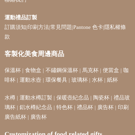
運動禮品
訂製
訂購須知
|
印刷方法
|
常見問題
|
Pantone 色卡
|
隱私權條
款
客製化美食周邊商品
保溫杯
|
食物盒
|
不鏽鋼保溫杯
|
馬克杯
|
便當盒
|
咖
啡杯
|
運動水壺
|
環保餐具
|
玻璃杯
|
水杯
|
紙杯
水樽
|
運動水樽訂製
|
保暖壺紀念品
|
陶瓷杯
|
禮品玻
璃杯
|
鋁水樽紀念品
|
特色杯
|
禮品杯
|
廣告杯
|
印刷
廣告紙杯
|
廣告杯
Customization of food related gifts