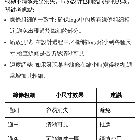
模糊不清或完全消失。logo設計也面臨同樣的挑戰。
關鍵考慮點:
線條粗細的一致性: 確保logo中的所有線條粗細相
近,避免出現過於纖細的部分。
縮放測試: 在設計過程中,不斷將logo縮小到各種尺
寸,檢查線條是否仍然清晰可見。
適度調整: 如果發現某些線條在縮小時變得模糊,適
當增加其粗細。
線條粗細
小尺寸效果
建議
過細
容易消失
避免
適中
清晰可見
推薦
過粗
可能糊成一團
謹慎使用