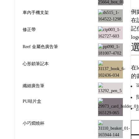
例
車內手機支架
在
記
修正帶
l
Reef 金屬色廣告筆
心形鎖筆記本
在
的
纖細廣告筆
PU咭片盒
小巧燜燒杯