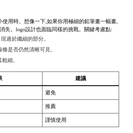
要縮小使用時。想像一下,如果你用極細的鉛筆畫一幅畫,
失。logo設計也面臨同樣的挑戰。關鍵考慮點:
免出現過於纖細的部分。
查線條是否仍然清晰可見。
其粗細。
果
建議
避免
推薦
謹慎使用