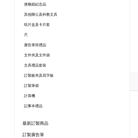
便條紙紀念品
其他辦公及科教文具
咭片盒及卡片套
尺
廣告筆筒禮品
文件夾及文件袋
文具禮品套裝
訂製板夾及寫字板
訂製筆袋
計算機
記事本禮品
最新訂製商品
訂製廣告筆