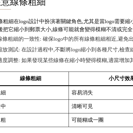
注意線條粗細
條粗細在logo設計中扮演著關鍵角色,尤其是當logo需
後把它縮小到郵票大小,線條可能就會變得模糊不清或完全消
線條粗細的一致性: 確保logo中的所有線條粗細相近,避
縮放測試: 在設計過程中,不斷將logo縮小到各種尺寸,檢
適度調整: 如果發現某些線條在縮小時變得模糊,適當增加
線條粗細
小尺寸效
過細
容易消失
適中
清晰可見
過粗
可能糊成一團