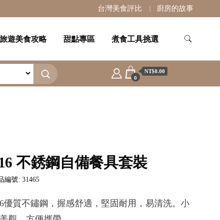
台灣美食評比
廚房的故事
旅遊美食攻略
甜點專區
煮食工具挑選
NT$0.00
0
316 不銹鋼自備餐具套裝
編號: 31465
16優質不鏽鋼，握感舒適，堅固耐用，易清洗。小
美觀，方便攜帶。