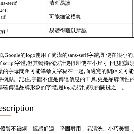
ns-serif
清晰易讀
rif
可能細節模糊
ript
易變得難以辨認
,Google的logo使用了簡潔的sans-serif字體,即使在
了script字體,但其獨特的設計使得即使在小尺寸下也能
緊的字母間距可能導致文字糊在一起,而過寬的間距又可能
平衡點。記住,字體不僅是傳達信息的工具,更是品牌個性
準確傳達品牌形象的字體,是logo設計成功的關鍵之一。
scription
16優質不鏽鋼，握感舒適，堅固耐用，易清洗。小巧美觀