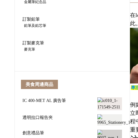
金屬筆紀念品
在
訂製鉛筆
此
鉛筆及鉛芯筆
訂製麥克筆
麥克筆
美食周邊商品
專
IC 400-MET AL 廣告筆
例
立
透明拉口報告夾
程
重
創意禮品筆