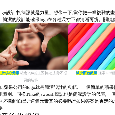
logo設計中,簡潔就是力量。想像一下,當你把一幅複雜的畫
。簡潔的設計能確保logo在各種尺寸下都清晰可辨。關鍵點
注於核心元素
確定logo的主要特徵,去除不必
減少顏色數量
通常2-3
要的裝飾
如,蘋果公司的logo就是簡潔設計的典範。一個簡單的蘋果
即識別。同樣,Nike的swoosh標誌也是簡潔設計的代
中,不斷問自己:”這個元素真的必要嗎?”如果答案是否定的,
要。