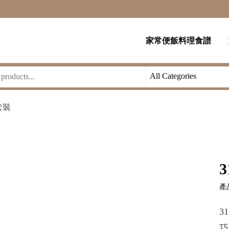
家常便飯料理食譜
套裝
產品
3
巧