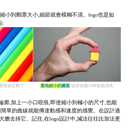
縮小到郵票大小,細節就會模糊不清。logo也是如
:
種顏色就足夠了
避免細小的圖案
這些在縮小時容易消失
輪廓,加上一小口咬痕,即使縮小到極小的尺寸,也能
表,一個簡單的曲線就能傳達動感和速度的感覺。在設計過
大膽去掉它。記住,在logo設計中,減法往往比加法更