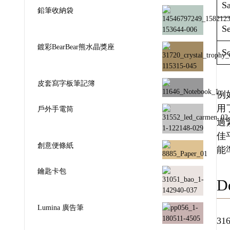
Sa
鉛筆收納袋
Se
鍍彩BearBear熊水晶獎座
Sc
皮套寫字板筆記簿
例如
用
戶外手電筒
過
佳
創意便條紙
能
鑰匙卡包
De
Lumina 廣告筆
3