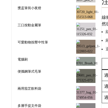
獎盃筆筒小夜燈
線
然
三口按動金屬筆
可愛動物按壓中性筆
電腦刷
便攜鋼筆式毛筆
兩用茄芷飲料袋
多層手提文件袋