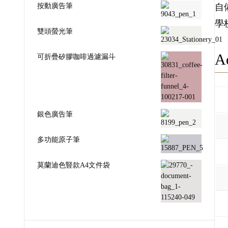
按動廣告筆
自
學
雙頭螢光筆
Ad
可折疊矽膠咖啡過濾漏斗
銀色廣告筆
多功能原子筆
莫蘭迪色豎款A4文件袋