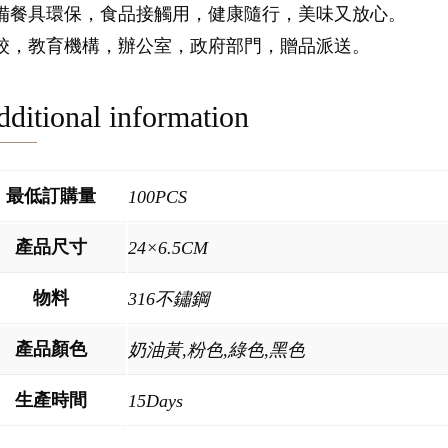
備餐具環保，食品接觸用，健康隨行，美味又放心。
校，教育機構，辦公室，政府部門，贈品派送。
ditional information
最低訂購量
100PCS
產品尺寸
24×6.5CM
物料
316不鏽鋼
產品顏色
奶油黃,粉色,綠色,黑色
生產時間
15Days