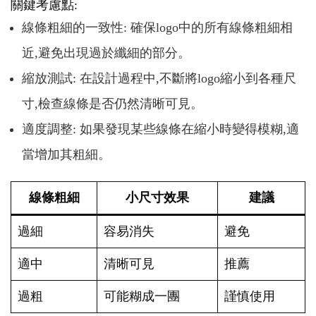
關鍵考慮點:
線條粗細的一致性: 確保logo中的所有線條粗細相
近,避免出現過於纖細的部分。
縮放測試: 在設計過程中,不斷將logo縮小到各種尺
寸,檢查線條是否仍然清晰可見。
適度調整: 如果發現某些線條在縮小時變得模糊,適
當增加其粗細。
線條粗細
小尺寸效果
建議
過細
容易消失
避免
適中
清晰可見
推薦
過粗
可能糊成一團
謹慎使用