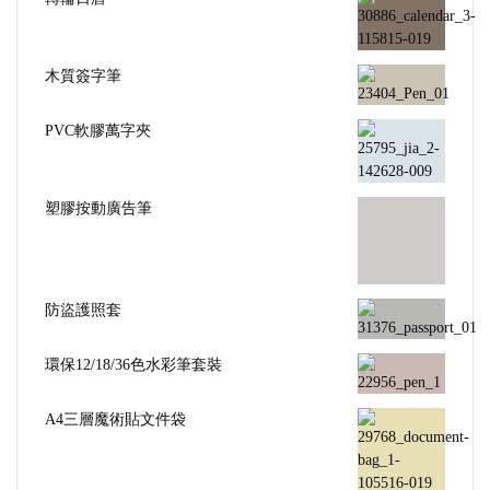
塑膠按動廣告筆
防盜護照套
環保12/18/36色水彩筆套裝
A4三層魔術貼文件袋
獨角獸熒光筆
束口揹包
純色A4文件夾