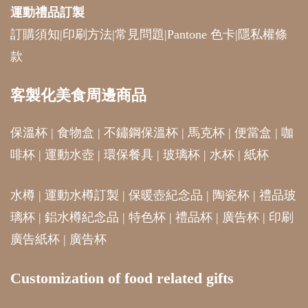
保溫杯
|
食物盒
|
不鏽鋼保溫杯
|
馬克杯
|
便當盒
|
咖
啡杯
|
運動水壺
|
環保餐具
|
玻璃杯
|
水杯
|
紙杯
水樽
|
運動水樽訂製
|
保暖壺紀念品
|
陶瓷杯
|
禮品玻
璃杯
|
鋁水樽紀念品
|
特色杯
|
禮品杯
|
廣告杯
|
印刷
廣告紙杯
|
廣告杯
Customization of food related gifts
Mug Printing
|
Custom Mug
|
Personalized Mug
|
Customized Mug Printing
|
Logo Mug Printing
|
Corporate Mug Gifts
|
Custom Coffee Mug
關於客製化美食周邊禮品