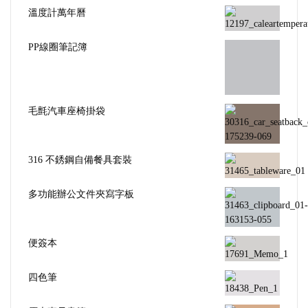
毛氈汽車座椅掛袋
316 不銹鋼自備餐具套裝
多功能辦公文件夾寫字板
便簽本
四色筆
原木直尺書籤
炫彩獎座