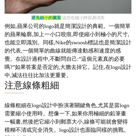
避免細小的圖案
這些在縮小時容易消失
例如,蘋果公司的logo就是簡潔設計的典範。一個簡單
的蘋果輪廓,加上一小口咬痕,即使縮小到極小的尺寸,
也能立即識別。同樣,Nike的swoosh標誌也是簡潔設計
的代表,一個簡單的曲線就能傳達動感和速度的感
覺。在設計過程中,不斷問自己:”這個元素真的必要
嗎?”如果答案是否定的,大膽去掉它。記住,在logo設計
中,減法往往比加法更重要。
注意線條粗細
線條粗細在logo設計中扮演著關鍵角色,尤其是當logo
需要縮小使用時。想像一下,如果你用極細的鉛筆畫
一幅畫,然後把它縮小到郵票大小,線條可能就會變得
模糊不清或完全消失。logo設計也面臨同樣的挑戰。