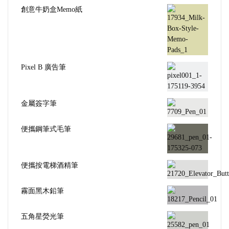
創意牛奶盒Memo紙
Pixel B 廣告筆
金屬簽字筆
便攜鋼筆式毛筆
便攜按電梯酒精筆
霧面黑木鉛筆
五角星熒光筆