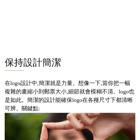
保持設計簡潔
在logo設計中,簡潔就是力量。想像一下,當你把一幅
複雜的畫縮小到郵票大小,細節就會模糊不清。logo也
是如此。簡潔的設計能確保logo在各種尺寸下都清晰
可辨。關鍵點: