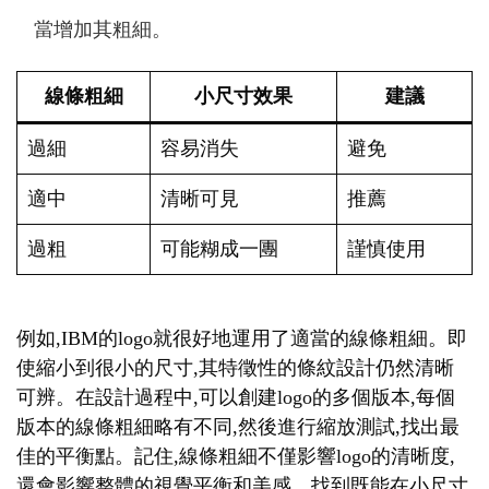
當增加其粗細。
線條粗細
小尺寸效果
建議
過細
容易消失
避免
適中
清晰可見
推薦
過粗
可能糊成一團
謹慎使用
例如,IBM的logo就很好地運用了適當的線條粗細。即
使縮小到很小的尺寸,其特徵性的條紋設計仍然清晰
可辨。在設計過程中,可以創建logo的多個版本,每個
版本的線條粗細略有不同,然後進行縮放測試,找出最
佳的平衡點。記住,線條粗細不僅影響logo的清晰度,
還會影響整體的視覺平衡和美感。找到既能在小尺寸