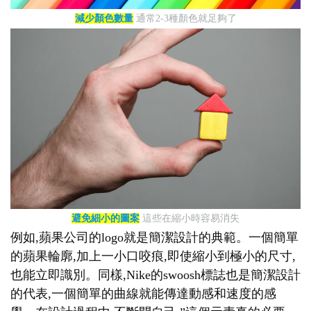
減少顏色數量
通常2-3種顏色就足夠了
避免細小的圖案
這些在縮小時容易消失
例如,蘋果公司的logo就是簡潔設計的典範。一個簡單
的蘋果輪廓,加上一小口咬痕,即使縮小到極小的尺寸,
也能立即識別。同樣,Nike的swoosh標誌也是簡潔設計
的代表,一個簡單的曲線就能傳達動感和速度的感