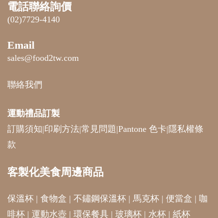
(02)7729-4140
Email
sales@food2tw.com
聯絡我們
運動禮品
訂製
訂購須知
|
印刷方法
|
常見問題
|
Pantone 色卡
|
隱私權條
款
客製化美食周邊商品
保溫杯
|
食物盒
|
不鏽鋼保溫杯
|
馬克杯
|
便當盒
|
咖
啡杯
|
運動水壺
|
環保餐具
|
玻璃杯
|
水杯
|
紙杯