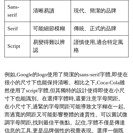
Sans-
清晰易讀
現代、簡潔的品牌
serif
Serif
可能細節模糊
傳統、正式的品牌
易變得難以辨
謹慎使用,適合特定風
Script
認
格
例如,Google的logo使用了簡潔的sans-serif字體,即使在
很小的尺寸下也能保持清晰。相比之下,Coca-Cola雖
然使用了script字體,但其獨特的設計使得即使在小尺
寸下也能識別。在選擇字體時,還要注意字母間距。
在小尺寸下,過緊的字母間距可能導致文字糊在一起,
而過寬的間距又可能影響整體的連貫性。可以嘗試微
調字母間距,找到最佳平衡點。記住,字體不僅是傳達
信息的工具,更是品牌個性的視覺表現。選擇一個既