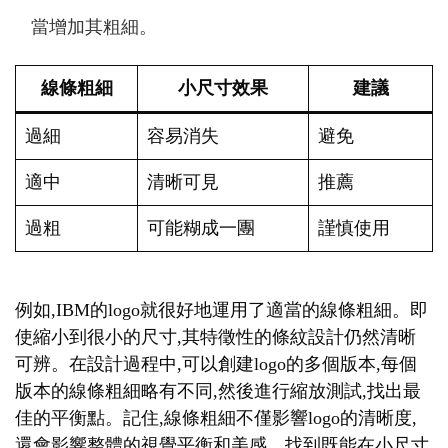
當增加其粗細。
線條粗細
小尺寸效果
建議
過細
容易消失
避免
適中
清晰可見
推薦
過粗
可能糊成一團
謹慎使用
例如,IBM的logo就很好地運用了適當的線條粗細。即
使縮小到很小的尺寸,其特徵性的條紋設計仍然清晰
可辨。在設計過程中,可以創建logo的多個版本,每個
版本的線條粗細略有不同,然後進行縮放測試,找出最
佳的平衡點。記住,線條粗細不僅影響logo的清晰度,
還會影響整體的視覺平衡和美感。找到既能在小尺寸