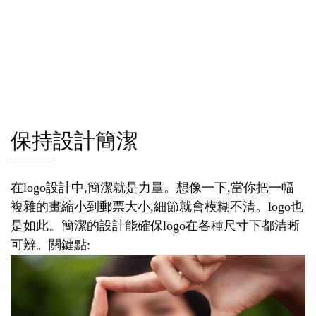
保持設計簡潔
在logo設計中,簡潔就是力量。想像一下,當你把一幅
複雜的畫縮小到郵票大小,細節就會模糊不清。logo也
是如此。簡潔的設計能確保logo在各種尺寸下都清晰
可辨。關鍵點: