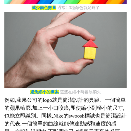
減少顏色數量
通常2-3種顏色就足夠了
避免細小的圖案
這些在縮小時容易消失
例如,蘋果公司的logo就是簡潔設計的典範。一個簡單
的蘋果輪廓,加上一小口咬痕,即使縮小到極小的尺寸,
也能立即識別。同樣,Nike的swoosh標誌也是簡潔設計
的代表,一個簡單的曲線就能傳達動感和速度的感