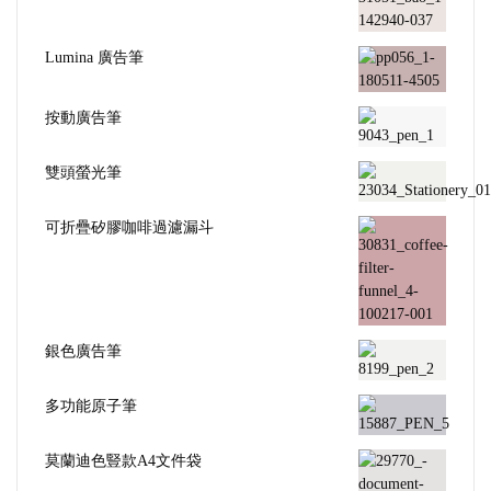
Lumina 廣告筆
按動廣告筆
雙頭螢光筆
可折疊矽膠咖啡過濾漏斗
銀色廣告筆
多功能原子筆
莫蘭迪色豎款A4文件袋