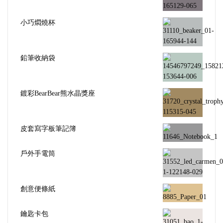
小巧燜燒杯
鉛筆收納袋
鍍彩BearBear熊水晶獎座
皮套寫字板筆記簿
戶外手電筒
創意便條紙
鑰匙卡包