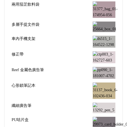
兩用茄芷飲料袋
多層手提文件袋
車內手機支架
修正帶
Reef 金屬色廣告筆
心形鎖筆記本
纖細廣告筆
PU咭片盒