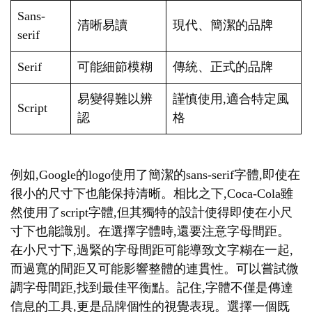
Sans-
清晰易讀
現代、簡潔的品牌
serif
Serif
可能細節模糊
傳統、正式的品牌
易變得難以辨
謹慎使用,適合特定風
Script
認
格
例如,Google的logo使用了簡潔的sans-serif字體,即使在
很小的尺寸下也能保持清晰。相比之下,Coca-Cola雖
然使用了script字體,但其獨特的設計使得即使在小尺
寸下也能識別。在選擇字體時,還要注意字母間距。
在小尺寸下,過緊的字母間距可能導致文字糊在一起,
而過寬的間距又可能影響整體的連貫性。可以嘗試微
調字母間距,找到最佳平衡點。記住,字體不僅是傳達
信息的工具,更是品牌個性的視覺表現。選擇一個既