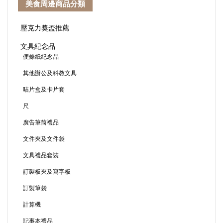
美食周邊商品分類
壓克力獎盃推薦
文具紀念品
便條紙紀念品
其他辦公及科教文具
咭片盒及卡片套
尺
廣告筆筒禮品
文件夾及文件袋
文具禮品套裝
訂製板夾及寫字板
訂製筆袋
計算機
記事本禮品