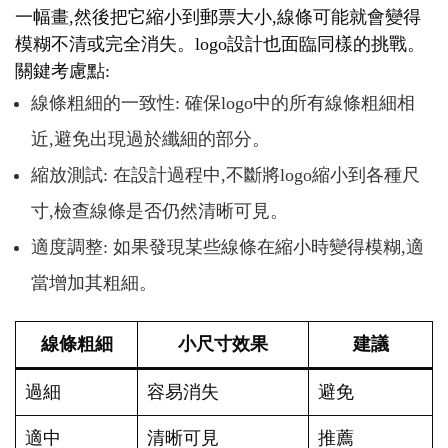
一幅畫,然後把它縮小到郵票大小,線條可能就會變得
模糊不清或完全消失。logo設計也面臨同樣的挑戰。
關鍵考慮點:
線條粗細的一致性: 確保logo中的所有線條粗細相
近,避免出現過於纖細的部分。
縮放測試: 在設計過程中,不斷將logo縮小到各種尺
寸,檢查線條是否仍然清晰可見。
適度調整: 如果發現某些線條在縮小時變得模糊,適
當增加其粗細。
線條粗細
小尺寸效果
建議
過細
容易消失
避免
適中
清晰可見
推薦