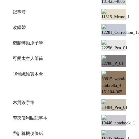
記事簿
改錯帶
塑膠轉動原子筆
可愛太空人筆筒
16骨纖維實木傘
木質簽字筆
帶夾便利貼記事本
帶計算機便條紙