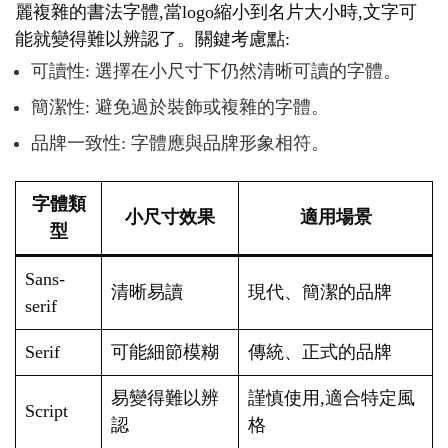
麗複雜的書法字體,當logo縮小到名片大小時,文字可
能就變得難以辨認了。關鍵考慮點:
可讀性: 選擇在小尺寸下仍然清晰可讀的字體。
簡潔性: 避免過於裝飾或複雜的字體。
品牌一致性: 字體應與品牌形象相符。
字體類
小尺寸效果
適用場景
型
Sans-
清晰易讀
現代、簡潔的品牌
serif
Serif
可能細節模糊
傳統、正式的品牌
易變得難以辨
謹慎使用,適合特定風
Script
認
格