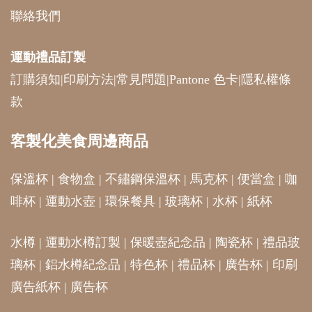
聯絡我們
運動禮品
訂製
訂購須知
|
印刷方法
|
常見問題
|
Pantone 色卡
|
隱私權條
款
客製化美食周邊商品
保溫杯
|
食物盒
|
不鏽鋼保溫杯
|
馬克杯
|
便當盒
|
咖
啡杯
|
運動水壺
|
環保餐具
|
玻璃杯
|
水杯
|
紙杯
水樽
|
運動水樽訂製
|
保暖壺紀念品
|
陶瓷杯
|
禮品玻
璃杯
|
鋁水樽紀念品
|
特色杯
|
禮品杯
|
廣告杯
|
印刷
廣告紙杯
|
廣告杯