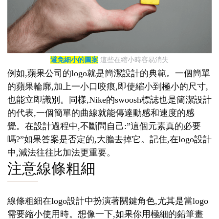
避免細小的圖案
這些在縮小時容易消失
例如,蘋果公司的logo就是簡潔設計的典範。一個簡單
的蘋果輪廓,加上一小口咬痕,即使縮小到極小的尺寸,
也能立即識別。同樣,Nike的swoosh標誌也是簡潔設計
的代表,一個簡單的曲線就能傳達動感和速度的感
覺。在設計過程中,不斷問自己:”這個元素真的必要
嗎?”如果答案是否定的,大膽去掉它。記住,在logo設計
中,減法往往比加法更重要。
注意線條粗細
線條粗細在logo設計中扮演著關鍵角色,尤其是當logo
需要縮小使用時。想像一下,如果你用極細的鉛筆畫