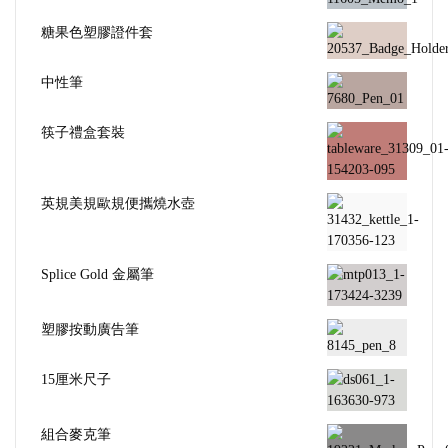
糖果色塑膠證件套
中性筆
筷子禮盒套裝
英規美規歐規便攜燒水壺
Splice Gold 金屬筆
塑膠按動廣告筆
15厘米尺子
組合麥克筆