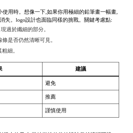
要縮小使用時。想像一下,如果你用極細的鉛筆畫一幅畫,
失。logo設計也面臨同樣的挑戰。關鍵考慮點:
免出現過於纖細的部分。
查線條是否仍然清晰可見。
其粗細。
果
建議
避免
推薦
謹慎使用