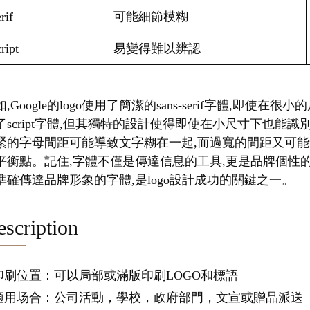
rif
可能細節模糊
ript
易變得難以辨認
,Google的logo使用了簡潔的sans-serif字體,即使在
了script字體,但其獨特的設計使得即使在小尺寸下也能
緊的字母間距可能導致文字糊在一起,而過寬的間距又可能
平衡點。記住,字體不僅是傳達信息的工具,更是品牌個性
準確傳達品牌形象的字體,是logo設計成功的關鍵之一。
scription
.印刷位置：可以局部或滿版印刷LOGO和標語
.適用场合：公司活動，學校，政府部門，文宣或贈品派送