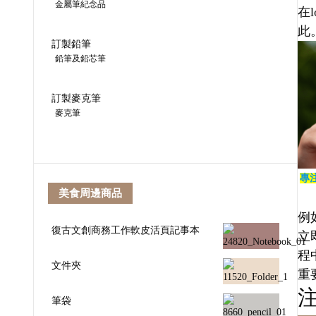
金屬筆紀念品
在
此
訂製鉛筆
鉛筆及鉛芯筆
訂製麥克筆
麥克筆
專
美食周邊商品
例
復古文創商務工作軟皮活頁記事本
立
程
文件夾
重
筆袋