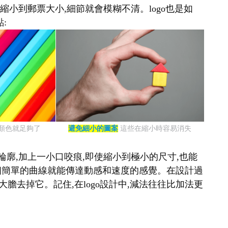
縮小到郵票大小,細節就會模糊不清。logo也是如
:
種顏色就足夠了
避免細小的圖案
這些在縮小時容易消失
輪廓,加上一小口咬痕,即使縮小到極小的尺寸,也能
表,一個簡單的曲線就能傳達動感和速度的感覺。在設計過
大膽去掉它。記住,在logo設計中,減法往往比加法更