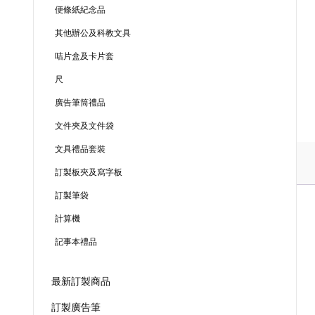
便條紙紀念品
其他辦公及科教文具
咭片盒及卡片套
尺
廣告筆筒禮品
文件夾及文件袋
文具禮品套裝
訂製板夾及寫字板
訂製筆袋
計算機
記事本禮品
最新訂製商品
訂製廣告筆