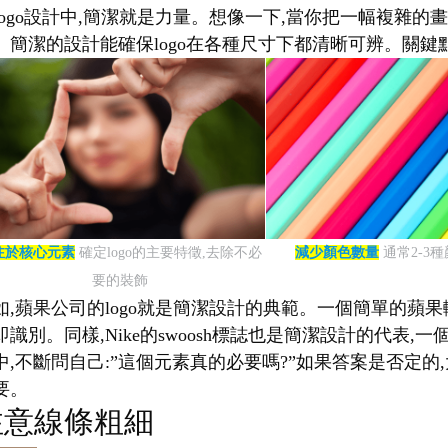
logo設計中,簡潔就是力量。想像一下,當你把一幅複雜的畫
。簡潔的設計能確保logo在各種尺寸下都清晰可辨。關鍵點
注於核心元素
確定logo的主要特徵,去除不必
減少顏色數量
通常2-3
要的裝飾
如,蘋果公司的logo就是簡潔設計的典範。一個簡單的蘋果
即識別。同樣,Nike的swoosh標誌也是簡潔設計的代
中,不斷問自己:”這個元素真的必要嗎?”如果答案是否定的,
要。
注意線條粗細