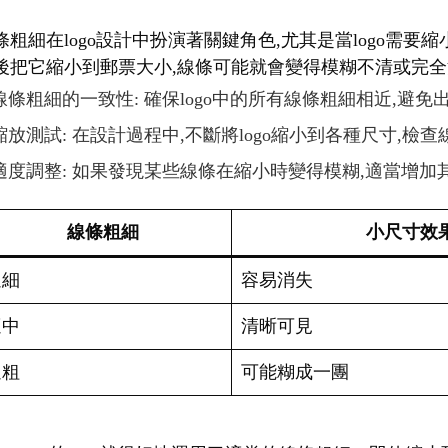
條粗細在logo設計中扮演著關鍵角色,尤其是當logo需
後把它縮小到郵票大小,線條可能就會變得模糊不清或完全消
線條粗細的一致性: 確保logo中的所有線條粗細相近,避
縮放測試: 在設計過程中,不斷將logo縮小到各種尺寸,檢
適度調整: 如果發現某些線條在縮小時變得模糊,適當增加
線條粗細
小尺寸效
過細
容易消失
適中
清晰可見
過粗
可能糊成一團