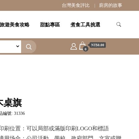
台灣美食評比
廚房的故事
旅遊美食攻略
甜點專區
煮食工具挑選
NT$0.00
0
木桌旗
編號: 31336
.印刷位置：可以局部或滿版印刷LOGO和標語
.適用场合：公司活動，學校，政府部門，文宣或贈