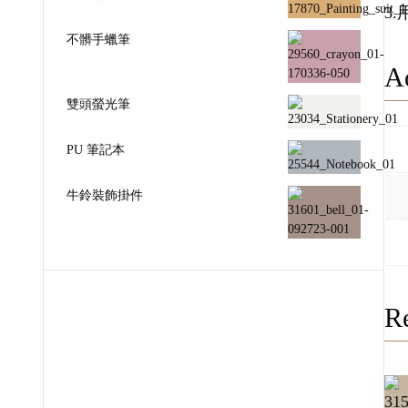
3
不髒手蠟筆
Ad
雙頭螢光筆
PU 筆記本
牛鈴裝飾掛件
Re