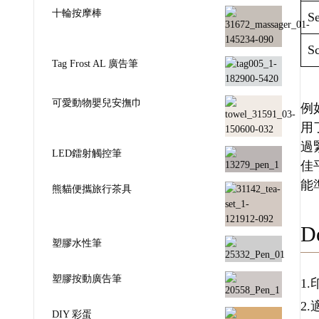
十輪按摩棒
Se
Sc
Tag Frost AL 廣告筆
可愛動物嬰兒安撫巾
例如
用
過
LED鐳射觸控筆
佳
能
熊貓便攜旅行茶具
De
塑膠水性筆
塑膠按動廣告筆
1
2
DIY 彩蛋