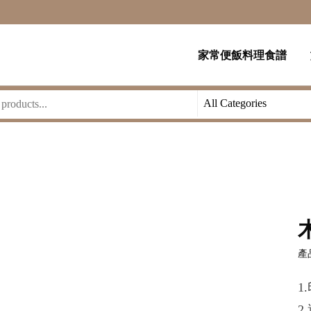
家常便飯料理食譜
產品
1
2