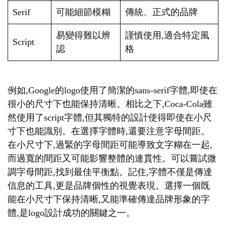
Serif
可能細節模糊
傳統、正式的品牌
易變得難以辨
謹慎使用,適合特定風
Script
認
格
例如,Google的logo使用了簡潔的sans-serif字體,即使在
很小的尺寸下也能保持清晰。相比之下,Coca-Cola雖
然使用了script字體,但其獨特的設計使得即使在小尺
寸下也能識別。在選擇字體時,還要注意字母間距。
在小尺寸下,過緊的字母間距可能導致文字糊在一起,
而過寬的間距又可能影響整體的連貫性。可以嘗試微
調字母間距,找到最佳平衡點。記住,字體不僅是傳達
信息的工具,更是品牌個性的視覺表現。選擇一個既
能在小尺寸下保持清晰,又能準確傳達品牌形象的字
體,是logo設計成功的關鍵之一。