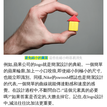
避免細小的圖案
這些在縮小時容易消失
例如,蘋果公司的logo就是簡潔設計的典範。一個簡單
的蘋果輪廓,加上一小口咬痕,即使縮小到極小的尺寸,
也能立即識別。同樣,Nike的swoosh標誌也是簡潔設計
的代表,一個簡單的曲線就能傳達動感和速度的感
覺。在設計過程中,不斷問自己:”這個元素真的必要
嗎?”如果答案是否定的,大膽去掉它。記住,在logo設計
中,減法往往比加法更重要。