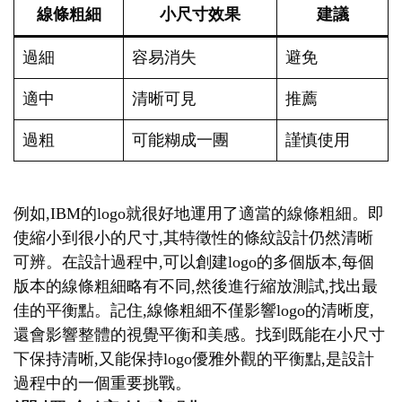
線條粗細
小尺寸效果
建議
過細
容易消失
避免
適中
清晰可見
推薦
過粗
可能糊成一團
謹慎使用
例如,IBM的logo就很好地運用了適當的線條粗細。即
使縮小到很小的尺寸,其特徵性的條紋設計仍然清晰
可辨。在設計過程中,可以創建logo的多個版本,每個
版本的線條粗細略有不同,然後進行縮放測試,找出最
佳的平衡點。記住,線條粗細不僅影響logo的清晰度,
還會影響整體的視覺平衡和美感。找到既能在小尺寸
下保持清晰,又能保持logo優雅外觀的平衡點,是設計
過程中的一個重要挑戰。