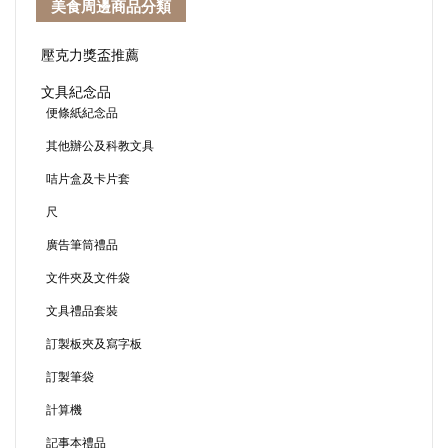
美食周邊商品分類
壓克力獎盃推薦
文具紀念品
便條紙紀念品
其他辦公及科教文具
咭片盒及卡片套
尺
廣告筆筒禮品
文件夾及文件袋
文具禮品套裝
訂製板夾及寫字板
訂製筆袋
計算機
記事本禮品