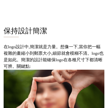
保持設計簡潔
在logo設計中,簡潔就是力量。想像一下,當你把一幅
複雜的畫縮小到郵票大小,細節就會模糊不清。logo也
是如此。簡潔的設計能確保logo在各種尺寸下都清晰
可辨。關鍵點: