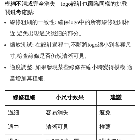
模糊不清或完全消失。logo設計也面臨同樣的挑戰。
關鍵考慮點:
線條粗細的一致性: 確保logo中的所有線條粗細相
近,避免出現過於纖細的部分。
縮放測試: 在設計過程中,不斷將logo縮小到各種尺
寸,檢查線條是否仍然清晰可見。
適度調整: 如果發現某些線條在縮小時變得模糊,適
當增加其粗細。
線條粗細
小尺寸效果
建議
過細
容易消失
避免
適中
清晰可見
推薦