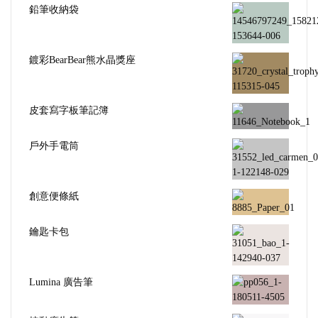
鉛筆收納袋
鍍彩BearBear熊水晶獎座
皮套寫字板筆記簿
戶外手電筒
創意便條紙
鑰匙卡包
Lumina 廣告筆