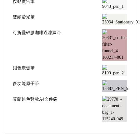
按動廣告筆
雙頭螢光筆
可折疊矽膠咖啡過濾漏斗
銀色廣告筆
多功能原子筆
莫蘭迪色豎款A4文件袋