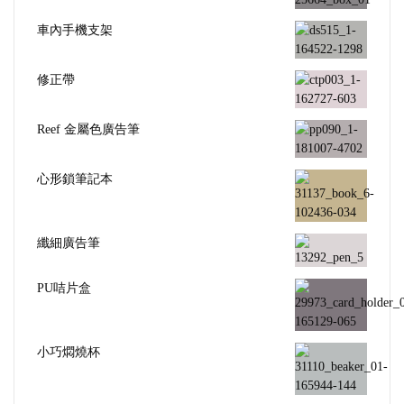
車內手機支架
修正帶
Reef 金屬色廣告筆
心形鎖筆記本
纖細廣告筆
PU咭片盒
小巧燜燒杯