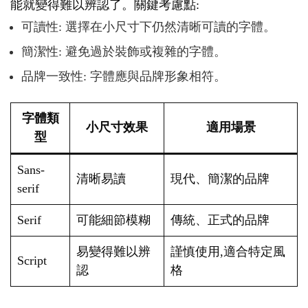
能就變得難以辨認了。關鍵考慮點:
可讀性: 選擇在小尺寸下仍然清晰可讀的字體。
簡潔性: 避免過於裝飾或複雜的字體。
品牌一致性: 字體應與品牌形象相符。
字體類
小尺寸效果
適用場景
型
Sans-
清晰易讀
現代、簡潔的品牌
serif
Serif
可能細節模糊
傳統、正式的品牌
易變得難以辨
謹慎使用,適合特定風
Script
認
格