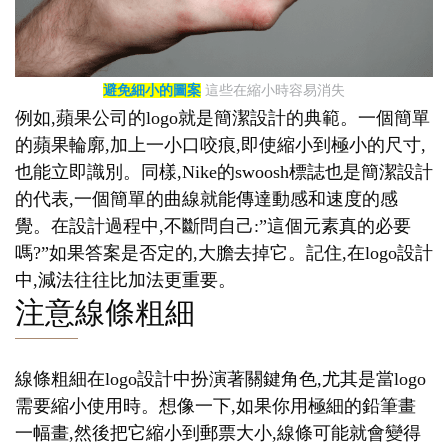
避免細小的圖案
這些在縮小時容易消失
例如,蘋果公司的logo就是簡潔設計的典範。一個簡單
的蘋果輪廓,加上一小口咬痕,即使縮小到極小的尺寸,
也能立即識別。同樣,Nike的swoosh標誌也是簡潔設計
的代表,一個簡單的曲線就能傳達動感和速度的感
覺。在設計過程中,不斷問自己:”這個元素真的必要
嗎?”如果答案是否定的,大膽去掉它。記住,在logo設計
中,減法往往比加法更重要。
注意線條粗細
線條粗細在logo設計中扮演著關鍵角色,尤其是當logo
需要縮小使用時。想像一下,如果你用極細的鉛筆畫
一幅畫,然後把它縮小到郵票大小,線條可能就會變得