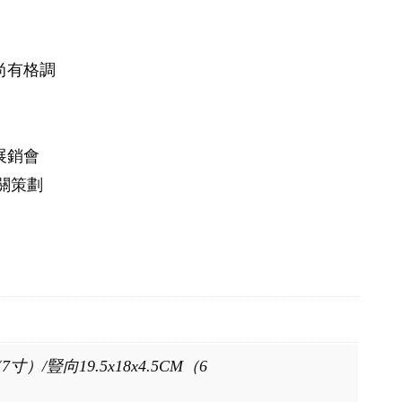
尚有格調
展銷會
關策劃
5（7寸）/豎向19.5x18x4.5CM（6