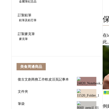
金屬筆紀念品
訂製鉛筆
鉛筆及鉛芯筆
訂製麥克筆
在
麥克筆
此
美食周邊商品
復古文創商務工作軟皮活頁記事本
文件夾
專
筆袋
例