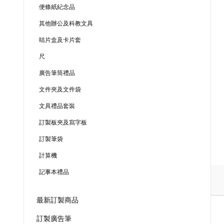
便條紙紀念品
其他辦公及科教文具
咭片盒及卡片套
尺
廣告筆筒禮品
文件夾及文件袋
文具禮品套裝
訂製板夾及寫字板
訂製筆袋
計算機
記事本禮品
最新訂製商品
訂製廣告筆