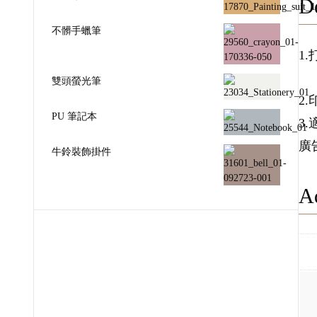
De
不髒手蠟筆
1
雙頭螢光筆
2
PU 筆記本
3
廣
牛鈴裝飾掛件
Ad