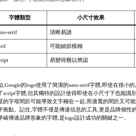
字體類型
小尺寸效果
ns-serif
清晰易讀
rif
可能細節模糊
ript
易變得難以辨認
,Google的logo使用了簡潔的sans-serif字體,即使在
了script字體,但其獨特的設計使得即使在小尺寸下也能
緊的字母間距可能導致文字糊在一起,而過寬的間距又可能
平衡點。記住,字體不僅是傳達信息的工具,更是品牌個性
準確傳達品牌形象的字體,是logo設計成功的關鍵之一。