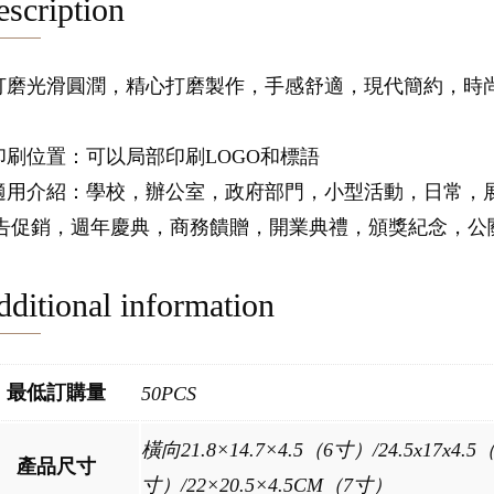
scription
.打磨光滑圓潤，精心打磨製作，手感舒適，現代簡約，時
.印刷位置：可以局部印刷LOGO和標語
.適用介紹：學校，辦公室，政府部門，小型活動，日常，
告促銷，週年慶典，商務饋贈，開業典禮，頒獎紀念，公
ditional information
最低訂購量
50PCS
橫向21.8×14.7×4.5（6寸）/24.5x17x4.
產品尺寸
寸）/22×20.5×4.5CM（7寸）