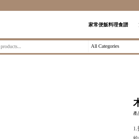
家常便飯料理食譜
產品
1
約