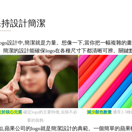
保持設計簡潔
logo設計中,簡潔就是力量。想像一下,當你把一幅複雜的畫
。簡潔的設計能確保logo在各種尺寸下都清晰可辨。關鍵點
注於核心元素
確定logo的主要特徵,去除不必
減少顏色數量
通常2-3
要的裝飾
如,蘋果公司的logo就是簡潔設計的典範。一個簡單的蘋果