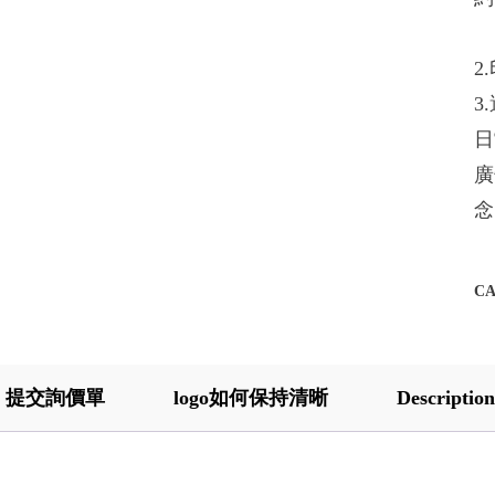
2
3
日
廣
念
C
提交詢價單
logo如何保持清晰
Description