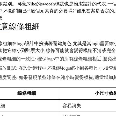
即識別。同樣,Nike的swoosh標誌也是簡潔設計的代
中,不斷問自己:”這個元素真的必要嗎?”如果答案是否定的,
要。
注意線條粗細
條粗細在logo設計中扮演著關鍵角色,尤其是當logo需
後把它縮小到郵票大小,線條可能就會變得模糊不清或完全消
線條粗細的一致性: 確保logo中的所有線條粗細相近,避
縮放測試: 在設計過程中,不斷將logo縮小到各種尺寸,檢
適度調整: 如果發現某些線條在縮小時變得模糊,適當增加
線條粗細
小尺寸效
過細
容易消失