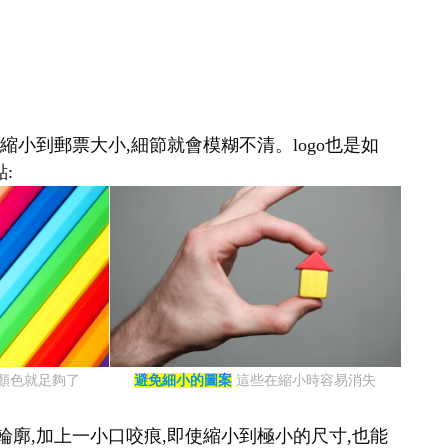
縮小到郵票大小,細節就會模糊不清。logo也是如
:
種顏色就足夠了
避免細小的圖案
這些在縮小時容易消失
輪廓,加上一小口咬痕,即使縮小到極小的尺寸,也能