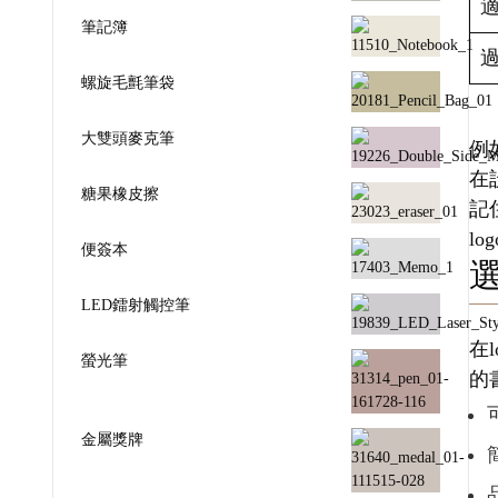
筆記簿
螺旋毛氈筆袋
大雙頭麥克筆
例
在
糖果橡皮擦
記
l
便簽本
LED鐳射觸控筆
在
螢光筆
的
金屬獎牌