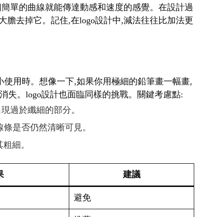
表,一個簡單的曲線就能傳達動感和速度的感覺。在設計過
大膽去掉它。記住,在logo設計中,減法往往比加法更
要縮小使用時。想像一下,如果你用極細的鉛筆畫一幅畫,
失。logo設計也面臨同樣的挑戰。關鍵考慮點:
免出現過於纖細的部分。
查線條是否仍然清晰可見。
其粗細。
果
建議
避免