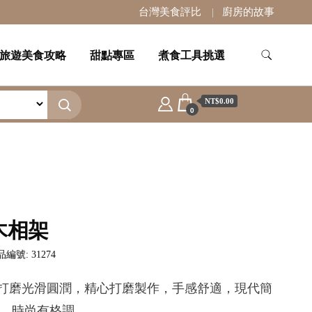
台灣美食評比
廚房的故事
旅遊美食攻略
甜點專區
煮食工具挑選
NT$0.00
0
木相架
編號: 31274
.打磨光滑圓潤，精心打磨製作，手感舒適，現代簡
，時尚有格調