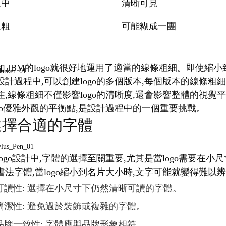
適中
清晰可見
過粗
可能糊成一團
如,IBM的logo就很好地運用了適當的線條粗細。即使
設計過程中,可以創建logo的多個版本,每個版本的線條粗
住,線條粗細不僅影響logo的清晰度,還會影響整體的視
ogo優雅外觀的平衡點,是設計過程中的一個重要挑戰。
選擇合適的字體
logo設計中,字體的選擇至關重要,尤其是當logo需要
書法字體,當logo縮小到名片大小時,文字可能就變得難以
可讀性: 選擇在小尺寸下仍然清晰可讀的字體。
簡潔性: 避免過於裝飾或複雜的字體。
品牌一致性: 字體應與品牌形象相符。