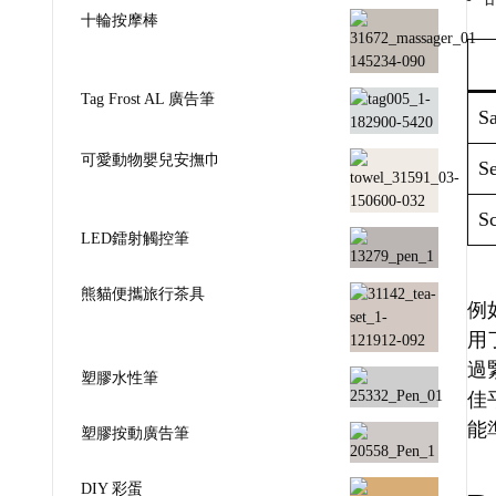
十輪按摩棒
Tag Frost AL 廣告筆
Sa
可愛動物嬰兒安撫巾
Se
Sc
LED鐳射觸控筆
熊貓便攜旅行茶具
例如
用
過
塑膠水性筆
佳
能
塑膠按動廣告筆
DIY 彩蛋