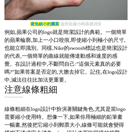
避免細小的圖案
這些在縮小時容易消失
例如,蘋果公司的logo就是簡潔設計的典範。一個簡單
的蘋果輪廓,加上一小口咬痕,即使縮小到極小的尺寸,
也能立即識別。同樣,Nike的swoosh標誌也是簡潔設計
的代表,一個簡單的曲線就能傳達動感和速度的感
覺。在設計過程中,不斷問自己:”這個元素真的必要
嗎?”如果答案是否定的,大膽去掉它。記住,在logo設計
中,減法往往比加法更重要。
注意線條粗細
線條粗細在logo設計中扮演著關鍵角色,尤其是當logo
需要縮小使用時。想像一下,如果你用極細的鉛筆畫
一幅畫,然後把它縮小到郵票大小,線條可能就會變得