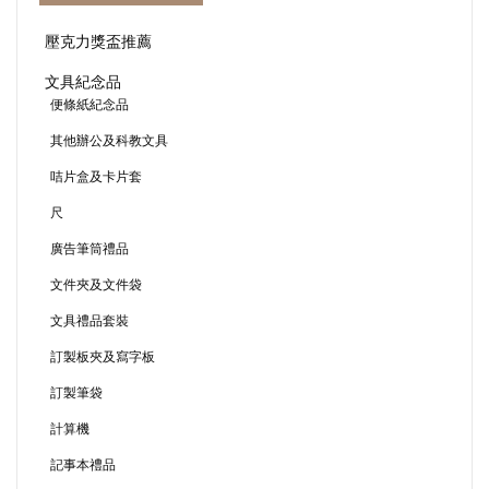
壓克力獎盃推薦
文具紀念品
便條紙紀念品
其他辦公及科教文具
咭片盒及卡片套
尺
廣告筆筒禮品
文件夾及文件袋
文具禮品套裝
訂製板夾及寫字板
訂製筆袋
計算機
記事本禮品