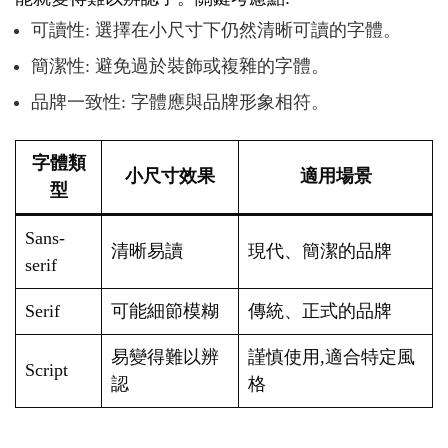
可讀性: 選擇在小尺寸下仍然清晰可讀的字體。
簡潔性: 避免過於裝飾或複雜的字體。
品牌一致性: 字體應與品牌形象相符。
字體類
小尺寸效果
適用場景
型
Sans-
清晰易讀
現代、簡潔的品牌
serif
Serif
可能細節模糊
傳統、正式的品牌
易變得難以辨
謹慎使用,適合特定風
Script
認
格