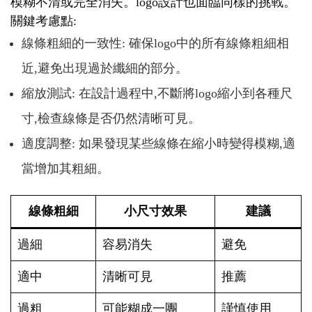
模糊不清或完全消失。logo設計也面臨同樣的挑戰。
關鍵考慮點:
線條粗細的一致性: 確保logo中的所有線條粗細相
近,避免出現過於纖細的部分。
縮放測試: 在設計過程中,不斷將logo縮小到各種尺
寸,檢查線條是否仍然清晰可見。
適度調整: 如果發現某些線條在縮小時變得模糊,適
當增加其粗細。
線條粗細
小尺寸效果
建議
過細
容易消失
避免
適中
清晰可見
推薦
過粗
可能糊成一團
謹慎使用