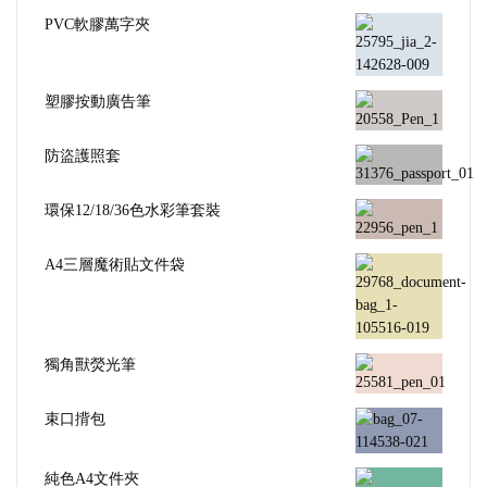
PVC軟膠萬字夾
塑膠按動廣告筆
防盜護照套
環保12/18/36色水彩筆套裝
A4三層魔術貼文件袋
獨角獸熒光筆
束口揹包
純色A4文件夾