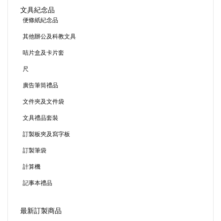
文具紀念品
便條紙紀念品
其他辦公及科教文具
咭片盒及卡片套
尺
廣告筆筒禮品
文件夾及文件袋
文具禮品套裝
訂製板夾及寫字板
訂製筆袋
計算機
記事本禮品
最新訂製商品