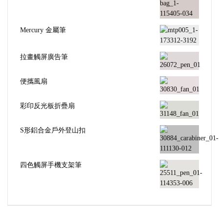
Mercury 金屬筆
拉畫觸屏廣告筆
便攜風扇
彩印反光板折疊扇
S形鋁合金戶外登山扣
四色觸屏手機支架筆