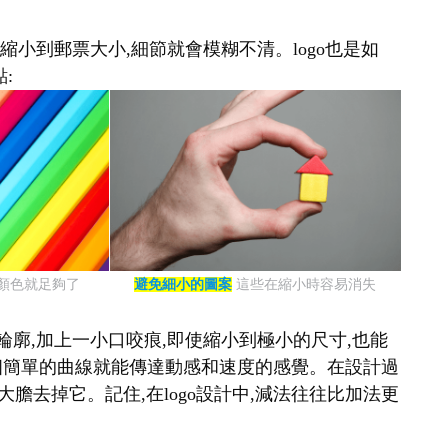
縮小到郵票大小,細節就會模糊不清。logo也是如
:
種顏色就足夠了
避免細小的圖案
這些在縮小時容易消失
輪廓,加上一小口咬痕,即使縮小到極小的尺寸,也能
表,一個簡單的曲線就能傳達動感和速度的感覺。在設計過
大膽去掉它。記住,在logo設計中,減法往往比加法更