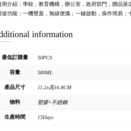
.適用介紹：學校，教育機構，辦公室，政府部門，贈品派
.用途功能：一機雙蓋，無線便攜；一鍵啟動，操作簡易；
ditional information
最低訂購量
50PCS
容量
500ML
產品尺寸
11.2x高16.8CM
物料
塑膠+不銹鋼
生產時間
15Days