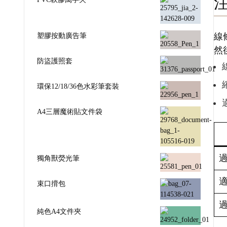
塑膠按動廣告筆
線
然
防盜護照套
環保12/18/36色水彩筆套裝
A4三層魔術貼文件袋
獨角獸熒光筆
束口揹包
純色A4文件夾