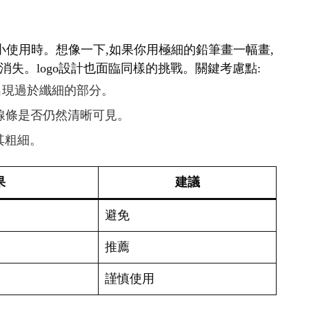
要縮小使用時。想像一下,如果你用極細的鉛筆畫一幅畫,
失。logo設計也面臨同樣的挑戰。關鍵考慮點:
免出現過於纖細的部分。
查線條是否仍然清晰可見。
其粗細。
果
建議
避免
推薦
謹慎使用