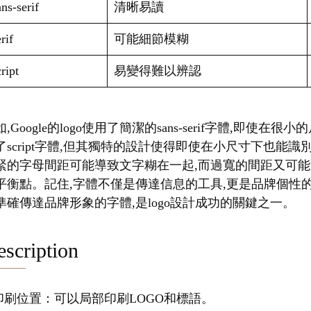
ns-serif
清晰易讀
rif
可能細節模糊
ript
易變得難以辨認
,Google的logo使用了簡潔的sans-serif字體,即使在
了script字體,但其獨特的設計使得即使在小尺寸下也能
緊的字母間距可能導致文字糊在一起,而過寬的間距又可能
平衡點。記住,字體不僅是傳達信息的工具,更是品牌個性
準確傳達品牌形象的字體,是logo設計成功的關鍵之一。
scription
.印刷位置：可以局部印刷LOGO和標語。