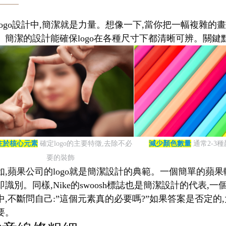
logo設計中,簡潔就是力量。想像一下,當你把一幅複雜的畫
。簡潔的設計能確保logo在各種尺寸下都清晰可辨。關鍵點
注於核心元素
確定logo的主要特徵,去除不必
減少顏色數量
通常2-3
要的裝飾
如,蘋果公司的logo就是簡潔設計的典範。一個簡單的蘋果
即識別。同樣,Nike的swoosh標誌也是簡潔設計的代
中,不斷問自己:”這個元素真的必要嗎?”如果答案是否定的,
要。