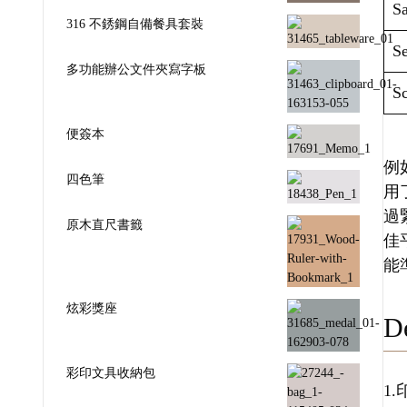
Sa
316 不銹鋼自備餐具套裝
Se
多功能辦公文件夾寫字板
Sc
便簽本
例如
四色筆
用
過
原木直尺書籤
佳
能
炫彩獎座
De
彩印文具收納包
1