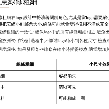
注意線條粗細
條粗細在logo設計中扮演著關鍵角色,尤其是當logo需
後把它縮小到郵票大小,線條可能就會變得模糊不清或完全消
線條粗細的一致性: 確保logo中的所有線條粗細相近,避
縮放測試: 在設計過程中,不斷將logo縮小到各種尺寸,檢
適度調整: 如果發現某些線條在縮小時變得模糊,適當增加
線條粗細
小尺寸效
過細
容易消失
適中
清晰可見
過粗
可能糊成一團