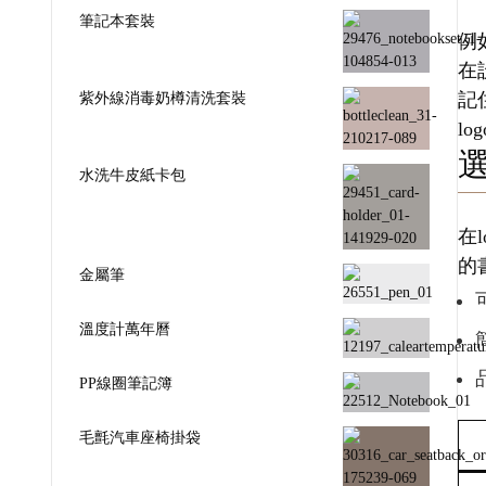
筆記本套裝
例
在
紫外線消毒奶樽清洗套裝
記
l
水洗牛皮紙卡包
在
的
金屬筆
溫度計萬年曆
PP線圈筆記簿
毛氈汽車座椅掛袋