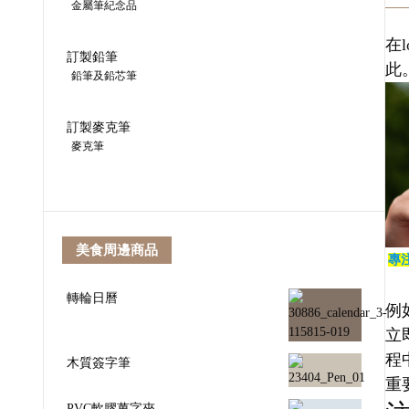
金屬筆紀念品
在
訂製鉛筆
此
鉛筆及鉛芯筆
訂製麥克筆
麥克筆
美食周邊商品
專
轉輪日曆
例
立
程
木質簽字筆
重
PVC軟膠萬字夾