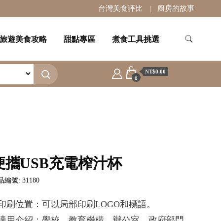
台灣美食評比
廚房的故事
旅遊美食攻略
甜點專區
煮食工具挑選
NT$0.00
0
便攜USB充電榨汁杯
編號: 31180
.印刷位置：可以局部印刷LOGO和標語。
.適用介紹：學校，教育機構，辦公室，政府部門，