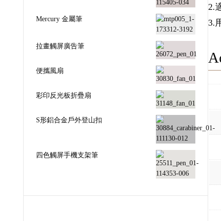
2
Mercury 金屬筆
3
拉畫觸屏廣告筆
Ad
便攜風扇
彩印反光板折疊扇
S形鋁合金戶外登山扣
四色觸屏手機支架筆