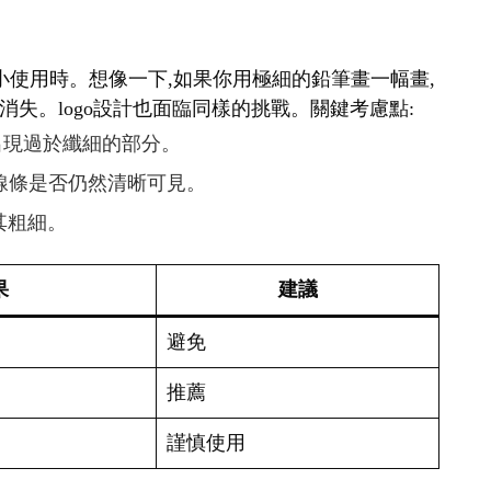
要縮小使用時。想像一下,如果你用極細的鉛筆畫一幅畫,
失。logo設計也面臨同樣的挑戰。關鍵考慮點:
免出現過於纖細的部分。
查線條是否仍然清晰可見。
其粗細。
果
建議
避免
推薦
謹慎使用