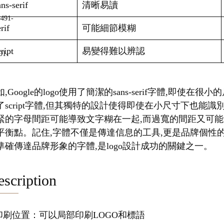
ns-serif
清晰易讀
rif
可能細節模糊
ript
易變得難以辨認
,Google的logo使用了簡潔的sans-serif字體,即使在
了script字體,但其獨特的設計使得即使在小尺寸下也能
緊的字母間距可能導致文字糊在一起,而過寬的間距又可能
平衡點。記住,字體不僅是傳達信息的工具,更是品牌個性
準確傳達品牌形象的字體,是logo設計成功的關鍵之一。
scription
.印刷位置：可以局部印刷LOGO和標語