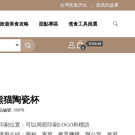
台灣美食評比
廚房的故事
旅遊美食攻略
甜點專區
煮食工具挑選
NT$0.00
0
熊猫陶瓷杯
編號: 31078
.印刷位置：可以局部印刷LOGO和標語
.適用介紹：學校，家庭，教育機構，辦公室，政府