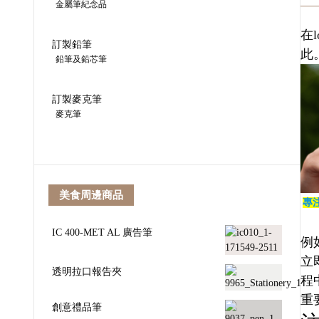
金屬筆紀念品
在
訂製鉛筆
此
鉛筆及鉛芯筆
訂製麥克筆
麥克筆
美食周邊商品
專
IC 400-MET AL 廣告筆
例
立
透明拉口報告夾
程
重
創意禮品筆