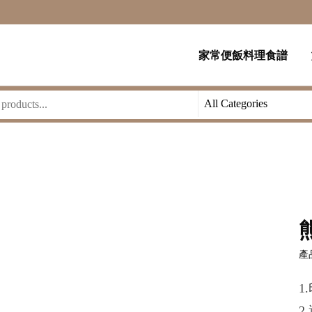
家常便飯料理食譜
產品
1
2