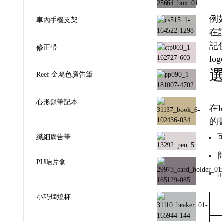
例
車內手機支架
在
記
修正帶
l
Reef 金屬色廣告筆
心形鎖筆記本
在
的
纖細廣告筆
PU咭片盒
小巧燜燒杯