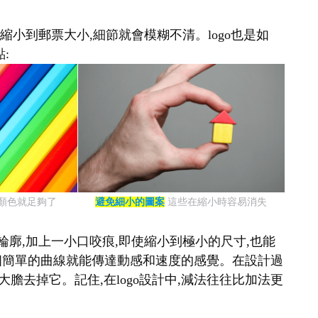
縮小到郵票大小,細節就會模糊不清。logo也是如
:
種顏色就足夠了
避免細小的圖案
這些在縮小時容易消失
輪廓,加上一小口咬痕,即使縮小到極小的尺寸,也能
表,一個簡單的曲線就能傳達動感和速度的感覺。在設計過
大膽去掉它。記住,在logo設計中,減法往往比加法更