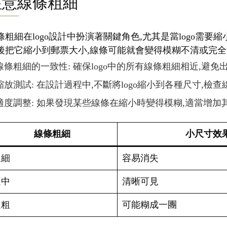
注意線條粗細
條粗細在logo設計中扮演著關鍵角色,尤其是當logo需
後把它縮小到郵票大小,線條可能就會變得模糊不清或完全消
線條粗細的一致性: 確保logo中的所有線條粗細相近,避
縮放測試: 在設計過程中,不斷將logo縮小到各種尺寸,檢
適度調整: 如果發現某些線條在縮小時變得模糊,適當增加
線條粗細
小尺寸效
過細
容易消失
適中
清晰可見
過粗
可能糊成一團