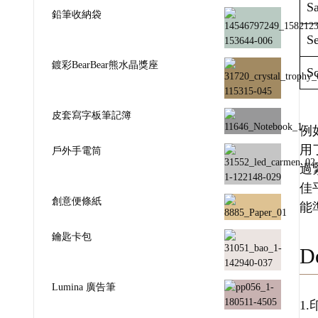
Sa
鉛筆收納袋
Se
鍍彩BearBear熊水晶獎座
Sc
皮套寫字板筆記簿
例如
用
戶外手電筒
過
佳
創意便條紙
能
鑰匙卡包
De
Lumina 廣告筆
1