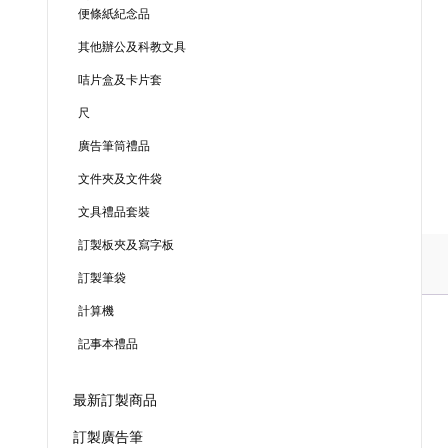
便條紙紀念品
其他辦公及科教文具
咭片盒及卡片套
尺
廣告筆筒禮品
文件夾及文件袋
文具禮品套裝
訂製板夾及寫字板
訂製筆袋
計算機
記事本禮品
最新訂製商品
訂製廣告筆