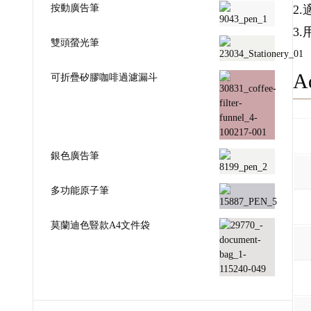
按動廣告筆
2
3
雙頭螢光筆
Ad
可折疊矽膠咖啡過濾漏斗
銀色廣告筆
多功能原子筆
莫蘭迪色豎款A4文件袋