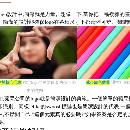
logo設計中,簡潔就是力量。想像一下,當你把一幅複雜的畫
。簡潔的設計能確保logo在各種尺寸下都清晰可辨。關鍵點
注於核心元素
確定logo的主要特徵,去除不必
減少顏色數量
通常2-3
要的裝飾
如,蘋果公司的logo就是簡潔設計的典範。一個簡單的蘋果
即識別。同樣,Nike的swoosh標誌也是簡潔設計的代
中,不斷問自己:”這個元素真的必要嗎?”如果答案是否定的,
要。