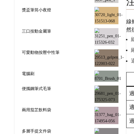
獎盃筆筒小夜燈
線
然
三口按動金屬筆
可愛動物按壓中性筆
電腦刷
便攜鋼筆式毛筆
兩用茄芷飲料袋
多層手提文件袋