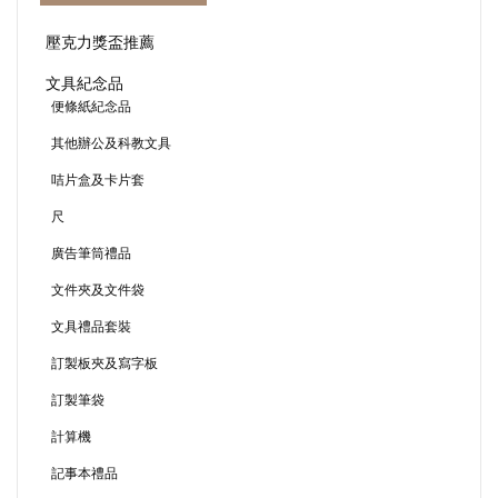
壓克力獎盃推薦
文具紀念品
便條紙紀念品
其他辦公及科教文具
咭片盒及卡片套
尺
廣告筆筒禮品
文件夾及文件袋
文具禮品套裝
訂製板夾及寫字板
訂製筆袋
計算機
記事本禮品