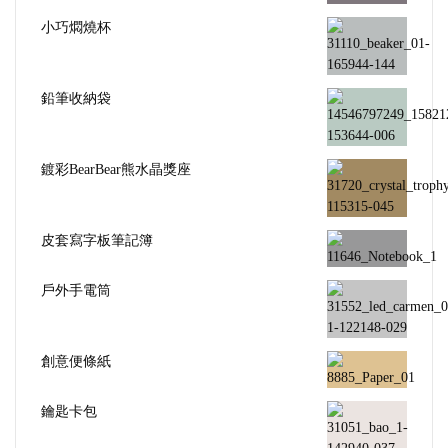
小巧燜燒杯
鉛筆收納袋
鍍彩BearBear熊水晶獎座
皮套寫字板筆記簿
戶外手電筒
創意便條紙
鑰匙卡包