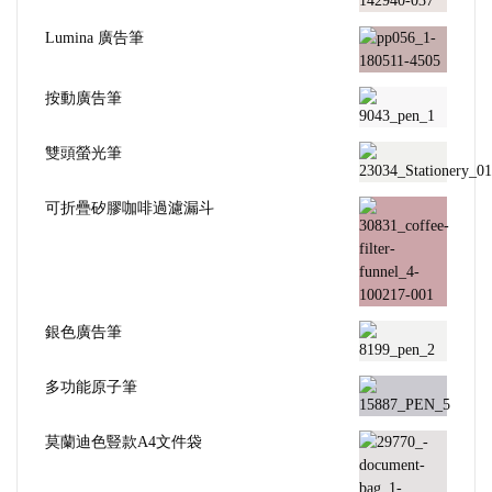
Lumina 廣告筆
按動廣告筆
雙頭螢光筆
可折疊矽膠咖啡過濾漏斗
銀色廣告筆
多功能原子筆
莫蘭迪色豎款A4文件袋