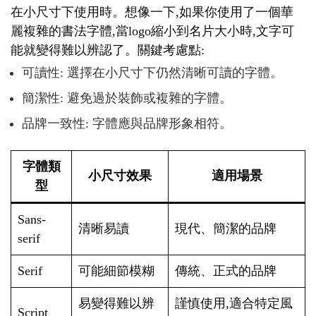
在小尺寸下使用時。想像一下,如果你使用了一個華
麗複雜的書法字體,當logo縮小到名片大小時,文字可
能就變得難以辨認了。關鍵考慮點:
可讀性: 選擇在小尺寸下仍然清晰可讀的字體。
簡潔性: 避免過於裝飾或複雜的字體。
品牌一致性: 字體應與品牌形象相符。
字體類
小尺寸效果
適用場景
型
Sans-
清晰易讀
現代、簡潔的品牌
serif
Serif
可能細節模糊
傳統、正式的品牌
易變得難以辨
謹慎使用,適合特定風
Script