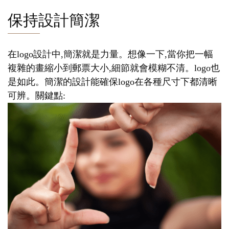
保持設計簡潔
在logo設計中,簡潔就是力量。想像一下,當你把一幅
複雜的畫縮小到郵票大小,細節就會模糊不清。logo也
是如此。簡潔的設計能確保logo在各種尺寸下都清晰
可辨。關鍵點: