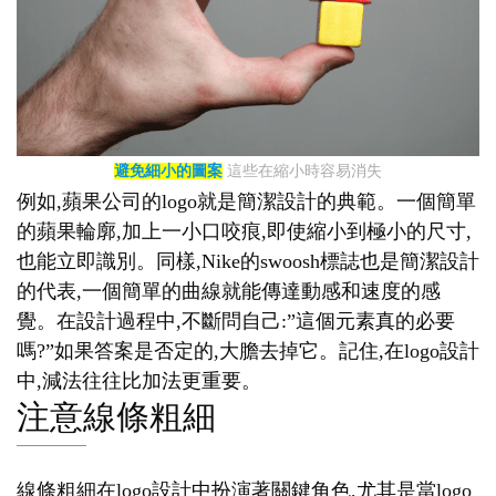
避免細小的圖案
這些在縮小時容易消失
例如,蘋果公司的logo就是簡潔設計的典範。一個簡單
的蘋果輪廓,加上一小口咬痕,即使縮小到極小的尺寸,
也能立即識別。同樣,Nike的swoosh標誌也是簡潔設計
的代表,一個簡單的曲線就能傳達動感和速度的感
覺。在設計過程中,不斷問自己:”這個元素真的必要
嗎?”如果答案是否定的,大膽去掉它。記住,在logo設計
中,減法往往比加法更重要。
注意線條粗細
線條粗細在logo設計中扮演著關鍵角色,尤其是當logo