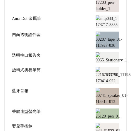
Aura Dot 金屬筆
四面透明證件套
透明拉口報告夾
旋轉式折疊筆筒
藍牙音箱
香腸造型螢光筆
嬰兒手搖鈴