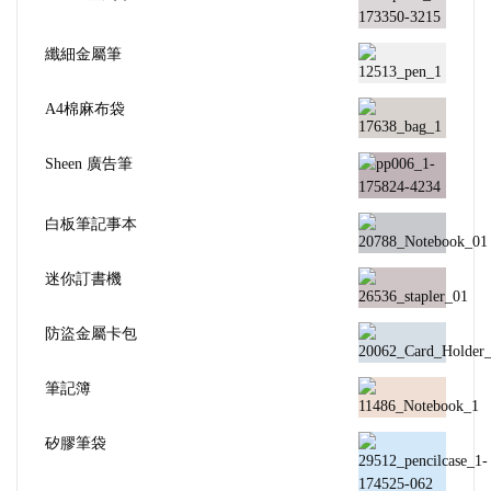
纖細金屬筆
A4棉麻布袋
Sheen 廣告筆
白板筆記事本
迷你訂書機
防盜金屬卡包
筆記簿
矽膠筆袋