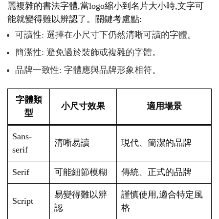
麗複雜的書法字體,當logo縮小到名片大小時,文字可
能就變得難以辨認了。關鍵考慮點:
可讀性: 選擇在小尺寸下仍然清晰可讀的字體。
簡潔性: 避免過於裝飾或複雜的字體。
品牌一致性: 字體應與品牌形象相符。
字體類
小尺寸效果
適用場景
型
Sans-
清晰易讀
現代、簡潔的品牌
serif
Serif
可能細節模糊
傳統、正式的品牌
易變得難以辨
謹慎使用,適合特定風
Script
認
格