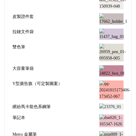
皮製證件套
拉鏈文件袋
雙色筆
大容量筆袋
Y型廣告旗（可定製圖案）
繽紛馬卡龍色系鋼筆
筆記本
Metro 金屬筆