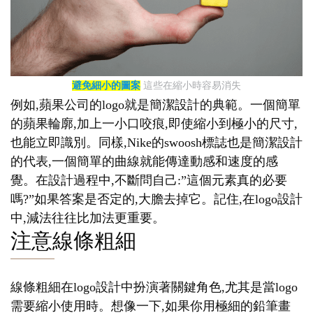
避免細小的圖案
這些在縮小時容易消失
例如,蘋果公司的logo就是簡潔設計的典範。一個簡單
的蘋果輪廓,加上一小口咬痕,即使縮小到極小的尺寸,
也能立即識別。同樣,Nike的swoosh標誌也是簡潔設計
的代表,一個簡單的曲線就能傳達動感和速度的感
覺。在設計過程中,不斷問自己:”這個元素真的必要
嗎?”如果答案是否定的,大膽去掉它。記住,在logo設計
中,減法往往比加法更重要。
注意線條粗細
線條粗細在logo設計中扮演著關鍵角色,尤其是當logo
需要縮小使用時。想像一下,如果你用極細的鉛筆畫