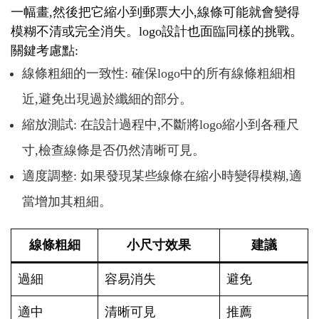
一幅畫,然後把它縮小到郵票大小,線條可能就會變得
模糊不清或完全消失。logo設計也面臨同樣的挑戰。
關鍵考慮點:
線條粗細的一致性: 確保logo中的所有線條粗細相
近,避免出現過於纖細的部分。
縮放測試: 在設計過程中,不斷將logo縮小到各種尺
寸,檢查線條是否仍然清晰可見。
適度調整: 如果發現某些線條在縮小時變得模糊,適
當增加其粗細。
線條粗細
小尺寸效果
建議
過細
容易消失
避免
適中
清晰可見
推薦