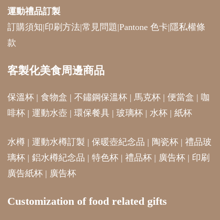
運動禮品
訂製
訂購須知
|
印刷方法
|
常見問題
|
Pantone 色卡
|
隱私權條
款
客製化美食周邊商品
保溫杯
|
食物盒
|
不鏽鋼保溫杯
|
馬克杯
|
便當盒
|
咖
啡杯
|
運動水壺
|
環保餐具
|
玻璃杯
|
水杯
|
紙杯
水樽
|
運動水樽訂製
|
保暖壺紀念品
|
陶瓷杯
|
禮品玻
璃杯
|
鋁水樽紀念品
|
特色杯
|
禮品杯
|
廣告杯
|
印刷
廣告紙杯
|
廣告杯
Customization of food related gifts