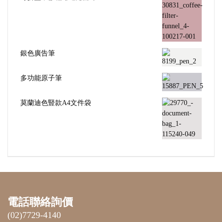
銀色廣告筆
多功能原子筆
莫蘭迪色豎款A4文件袋
電話聯絡詢價
(02)7729-4140