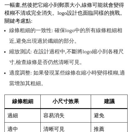
一幅畫,然後把它縮小到郵票大小,線條可能就會變得
模糊不清或完全消失。logo設計也面臨同樣的挑戰。
關鍵考慮點:
線條粗細的一致性: 確保logo中的所有線條粗細相
近,避免出現過於纖細的部分。
縮放測試: 在設計過程中,不斷將logo縮小到各種尺
寸,檢查線條是否仍然清晰可見。
適度調整: 如果發現某些線條在縮小時變得模糊,適
當增加其粗細。
線條粗細
小尺寸效果
建議
過細
容易消失
避免
適中
清晰可見
推薦