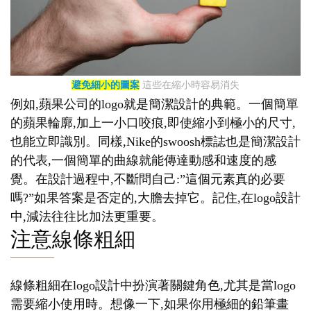
避免細小的圖案
這些在縮小時容易消失
例如,蘋果公司的logo就是簡潔設計的典範。一個簡單
的蘋果輪廓,加上一小口咬痕,即使縮小到極小的尺寸,
也能立即識別。同樣,Nike的swoosh標誌也是簡潔設計
的代表,一個簡單的曲線就能傳達動感和速度的感
覺。在設計過程中,不斷問自己:”這個元素真的必要
嗎?”如果答案是否定的,大膽去掉它。記住,在logo設計
中,減法往往比加法更重要。
注意線條粗細
線條粗細在logo設計中扮演著關鍵角色,尤其是當logo
需要縮小使用時。想像一下,如果你用極細的鉛筆畫