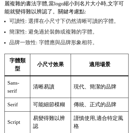
麗複雜的書法字體,當logo縮小到名片大小時,文字可
能就變得難以辨認了。關鍵考慮點:
可讀性: 選擇在小尺寸下仍然清晰可讀的字體。
簡潔性: 避免過於裝飾或複雜的字體。
品牌一致性: 字體應與品牌形象相符。
字體類
小尺寸效果
適用場景
型
Sans-
清晰易讀
現代、簡潔的品牌
serif
Serif
可能細節模糊
傳統、正式的品牌
易變得難以辨
謹慎使用,適合特定風
Script
認
格