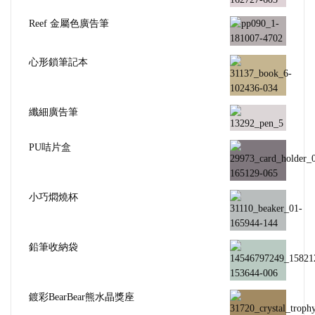
Reef 金屬色廣告筆
心形鎖筆記本
纖細廣告筆
PU咭片盒
小巧燜燒杯
鉛筆收納袋
鍍彩BearBear熊水晶獎座