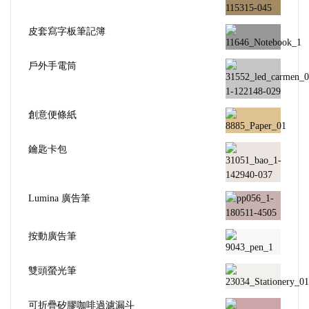
皮套寫字板筆記簿
戶外手電筒
創意便條紙
鑰匙卡包
Lumina 廣告筆
按動廣告筆
雙頭螢光筆
可折疊矽膠咖啡過濾漏斗