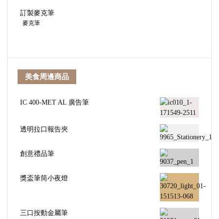
訂製麥克筆
麥克筆
美食周邊商品
IC 400-MET AL 廣告筆
透明拉口報告夾
創意禮品筆
獎盃筆筒小夜燈
三口按動金屬筆