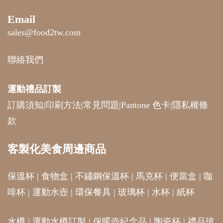
Email
sales@food2tw.com
聯絡我們
運動禮品
訂製
訂購須知
|
印刷方法
|
常見問題
|
Pantone 色卡
|
隱私權條
款
客製化美食周邊商品
保溫杯
|
食物盒
|
不鏽鋼保溫杯
|
馬克杯
|
便當盒
|
咖
啡杯
|
運動水壺
|
環保餐具
|
玻璃杯
|
水杯
|
紙杯
水樽
|
運動水樽訂製
|
保暖壺紀念品
|
陶瓷杯
|
禮品玻