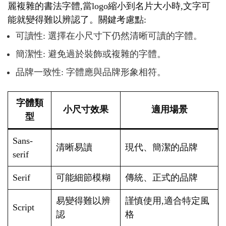
麗複雜的書法字體,當logo縮小到名片大小時,文字可
能就變得難以辨認了。關鍵考慮點:
可讀性: 選擇在小尺寸下仍然清晰可讀的字體。
簡潔性: 避免過於裝飾或複雜的字體。
品牌一致性: 字體應與品牌形象相符。
字體類
小尺寸效果
適用場景
型
Sans-
清晰易讀
現代、簡潔的品牌
serif
Serif
可能細節模糊
傳統、正式的品牌
易變得難以辨
謹慎使用,適合特定風
Script
認
格