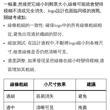
一幅畫,然後把它縮小到郵票大小,線條可能就會變得
模糊不清或完全消失。logo設計也面臨同樣的挑戰。
關鍵考慮點:
線條粗細的一致性: 確保logo中的所有線條粗細相
近,避免出現過於纖細的部分。
縮放測試: 在設計過程中,不斷將logo縮小到各種尺
寸,檢查線條是否仍然清晰可見。
適度調整: 如果發現某些線條在縮小時變得模糊,適
當增加其粗細。
線條粗細
小尺寸效果
建議
過細
容易消失
避免
適中
清晰可見
推薦