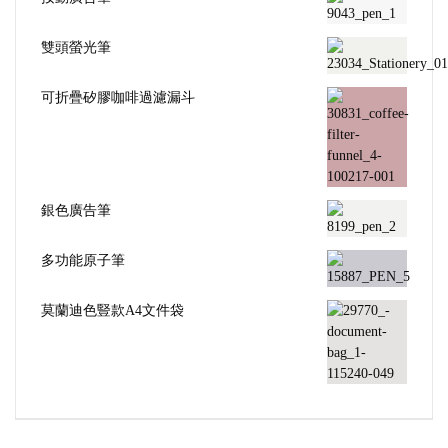
雙頭螢光筆
可折疊矽膠咖啡過濾漏斗
銀色廣告筆
多功能原子筆
莫蘭迪色豎款A4文件袋