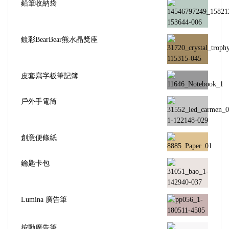
鉛筆收納袋
鍍彩BearBear熊水晶獎座
皮套寫字板筆記簿
戶外手電筒
創意便條紙
鑰匙卡包
Lumina 廣告筆
按動廣告筆