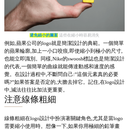
避免細小的圖案
這些在縮小時容易消失
例如,蘋果公司的logo就是簡潔設計的典範。一個簡單
的蘋果輪廓,加上一小口咬痕,即使縮小到極小的尺寸,
也能立即識別。同樣,Nike的swoosh標誌也是簡潔設計
的代表,一個簡單的曲線就能傳達動感和速度的感
覺。在設計過程中,不斷問自己:”這個元素真的必要
嗎?”如果答案是否定的,大膽去掉它。記住,在logo設計
中,減法往往比加法更重要。
注意線條粗細
線條粗細在logo設計中扮演著關鍵角色,尤其是當logo
需要縮小使用時。想像一下,如果你用極細的鉛筆畫