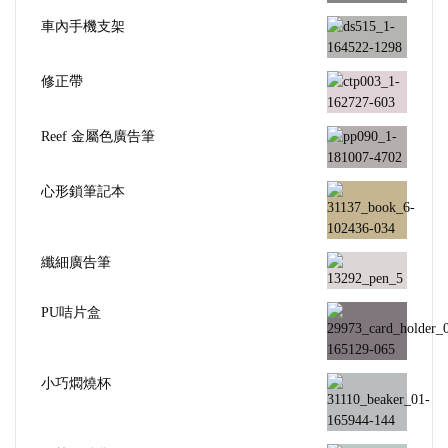
車內手機支架
修正帶
Reef 金屬色廣告筆
心形鎖筆記本
纖細廣告筆
PU咭片盒
小巧燜燒杯