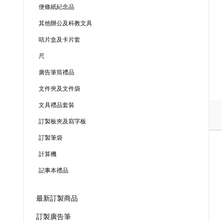
便條紙紀念品
其他辦公及科教文具
咭片盒及卡片套
尺
廣告筆筒禮品
文件夾及文件袋
文具禮品套裝
訂製板夾及寫字板
訂製筆袋
計算機
記事本禮品
最新訂製商品
訂製廣告筆