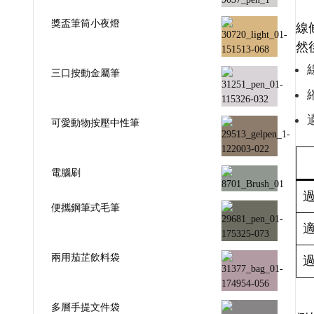
獎盃筆筒小夜燈
線
然
三口按動金屬筆
可愛動物按壓中性筆
電腦刷
便攜鋼筆式毛筆
兩用茄芷飲料袋
多層手提文件袋