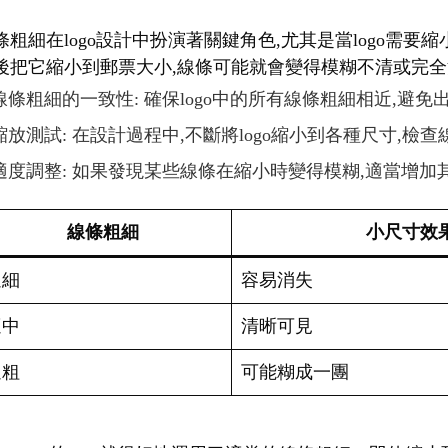
條粗細在logo設計中扮演著關鍵角色,尤其是當logo需
後把它縮小到郵票大小,線條可能就會變得模糊不清或完全消
線條粗細的一致性: 確保logo中的所有線條粗細相近,避
縮放測試: 在設計過程中,不斷將logo縮小到各種尺寸,檢
適度調整: 如果發現某些線條在縮小時變得模糊,適當增加
線條粗細
小尺寸效
過細
容易消失
適中
清晰可見
過粗
可能糊成一團