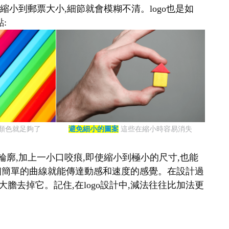
縮小到郵票大小,細節就會模糊不清。logo也是如
:
種顏色就足夠了
避免細小的圖案
這些在縮小時容易消失
輪廓,加上一小口咬痕,即使縮小到極小的尺寸,也能
表,一個簡單的曲線就能傳達動感和速度的感覺。在設計過
大膽去掉它。記住,在logo設計中,減法往往比加法更