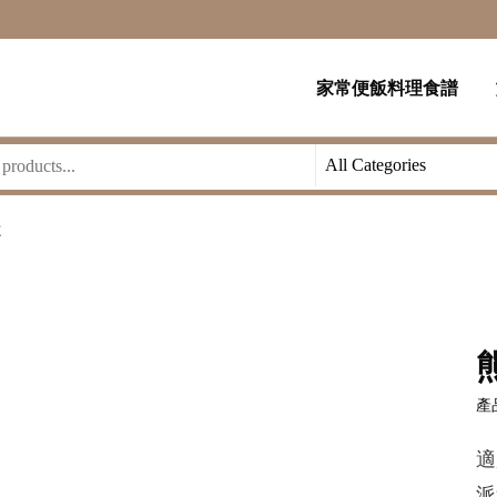
家常便飯料理食譜
杯
產品
適
派