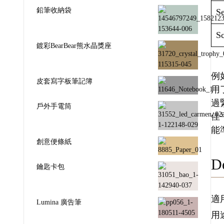
鉛筆收納袋
Se
Sc
鍍彩BearBear熊水晶獎座
例如
皮套寫字板筆記簿
用
過
戶外手電筒
佳
能
創意便條紙
De
鑰匙卡包
適
Lumina 廣告筆
用