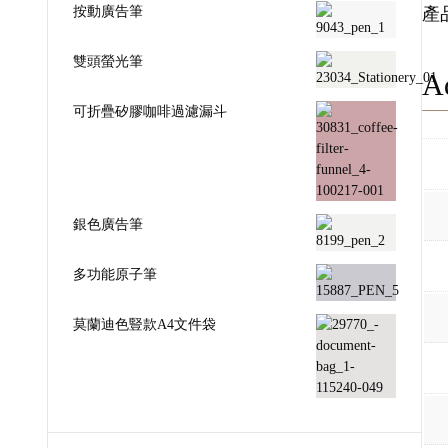
按動廣告筆
產
雙頭螢光筆
Ad
可折疊矽膠咖啡過濾漏斗
銀色廣告筆
多功能原子筆
莫蘭迪色豎款A4文件袋