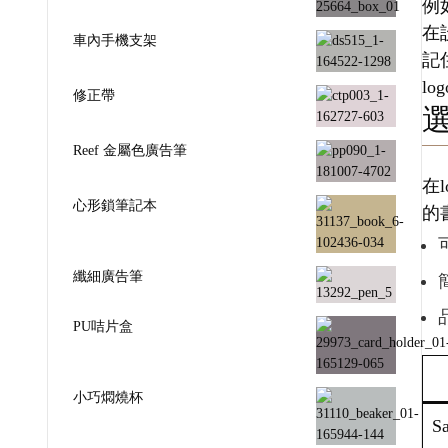
例
在
車內手機支架
記
l
修正帶
Reef 金屬色廣告筆
在
心形鎖筆記本
的
纖細廣告筆
PU咭片盒
小巧燜燒杯
Sa