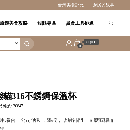
台灣美食評比
廚房的故事
旅遊美食攻略
甜點專區
煮食工具挑選
NT$0.00
0
熊貓316不銹鋼保溫杯
編號: 30847
用場合：公司活動，學校，政府部門，文獻或贈品
送。