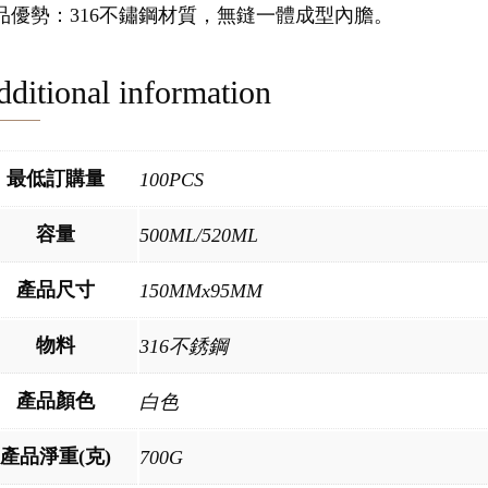
品優勢：316不鏽鋼材質，無鏠一體成型內膽。
ditional information
最低訂購量
100PCS
容量
500ML/520ML
產品尺寸
150MMx95MM
物料
316不銹鋼
產品顏色
白色
產品淨重(克)
700G