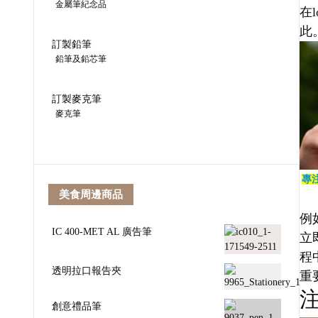
金屬筆紀念品
在
此
訂製鉛筆
鉛筆及鉛芯筆
訂製麥克筆
麥克筆
專
美食周邊商品
例
IC 400-MET AL 廣告筆
立
程
透明拉口報告夾
重
創意禮品筆