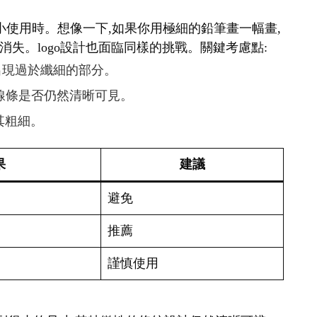
要縮小使用時。想像一下,如果你用極細的鉛筆畫一幅畫,
失。logo設計也面臨同樣的挑戰。關鍵考慮點:
免出現過於纖細的部分。
查線條是否仍然清晰可見。
其粗細。
果
建議
避免
推薦
謹慎使用