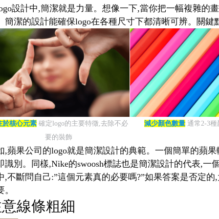
logo設計中,簡潔就是力量。想像一下,當你把一幅複雜的畫
。簡潔的設計能確保logo在各種尺寸下都清晰可辨。關鍵點
注於核心元素
確定logo的主要特徵,去除不必
減少顏色數量
通常2-3
要的裝飾
如,蘋果公司的logo就是簡潔設計的典範。一個簡單的蘋果
即識別。同樣,Nike的swoosh標誌也是簡潔設計的代
中,不斷問自己:”這個元素真的必要嗎?”如果答案是否定的,
要。
注意線條粗細