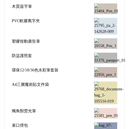
木質簽字筆
PVC軟膠萬字夾
塑膠按動廣告筆
防盜護照套
環保12/18/36色水彩筆套裝
A4三層魔術貼文件袋
獨角獸熒光筆
束口揹包