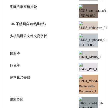
毛氈汽車座椅掛袋
316 不銹鋼自備餐具套裝
多功能辦公文件夾寫字板
便簽本
四色筆
原木直尺書籤
炫彩獎座