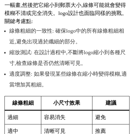
一幅畫,然後把它縮小到郵票大小,線條可能就會變得
模糊不清或完全消失。logo設計也面臨同樣的挑戰。
關鍵考慮點:
線條粗細的一致性: 確保logo中的所有線條粗細相
近,避免出現過於纖細的部分。
縮放測試: 在設計過程中,不斷將logo縮小到各種尺
寸,檢查線條是否仍然清晰可見。
適度調整: 如果發現某些線條在縮小時變得模糊,適
當增加其粗細。
線條粗細
小尺寸效果
建議
過細
容易消失
避免
適中
清晰可見
推薦