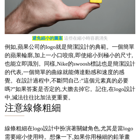
避免細小的圖案
這些在縮小時容易消失
例如,蘋果公司的logo就是簡潔設計的典範。一個簡單
的蘋果輪廓,加上一小口咬痕,即使縮小到極小的尺寸,
也能立即識別。同樣,Nike的swoosh標誌也是簡潔設計
的代表,一個簡單的曲線就能傳達動感和速度的感
覺。在設計過程中,不斷問自己:”這個元素真的必要
嗎?”如果答案是否定的,大膽去掉它。記住,在logo設計
中,減法往往比加法更重要。
注意線條粗細
線條粗細在logo設計中扮演著關鍵角色,尤其是當logo
需要縮小使用時。想像一下,如果你用極細的鉛筆畫