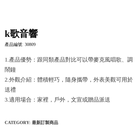
k歌音響
產品編號: 30809
1.產品優勢：跟同類產品對比可以帶麥克風唱歌、調
鬧鐘
2.外觀介紹：體積輕巧，隨身攜帶，外表美觀可用於
送禮
3.適用場合：家裡，戶外，文宣或贈品派送
CATEGORY:
最新訂製商品