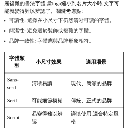
麗複雜的書法字體,當logo縮小到名片大小時,文字可
能就變得難以辨認了。關鍵考慮點:
可讀性: 選擇在小尺寸下仍然清晰可讀的字體。
簡潔性: 避免過於裝飾或複雜的字體。
品牌一致性: 字體應與品牌形象相符。
字體類
小尺寸效果
適用場景
型
Sans-
清晰易讀
現代、簡潔的品牌
serif
Serif
可能細節模糊
傳統、正式的品牌
易變得難以辨
謹慎使用,適合特定風
Script
認
格