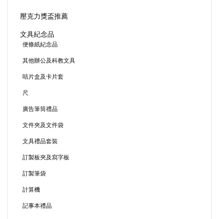
壓克力獎盃推薦
文具紀念品
便條紙紀念品
其他辦公及科教文具
咭片盒及卡片套
尺
廣告筆筒禮品
文件夾及文件袋
文具禮品套裝
訂製板夾及寫字板
訂製筆袋
計算機
記事本禮品