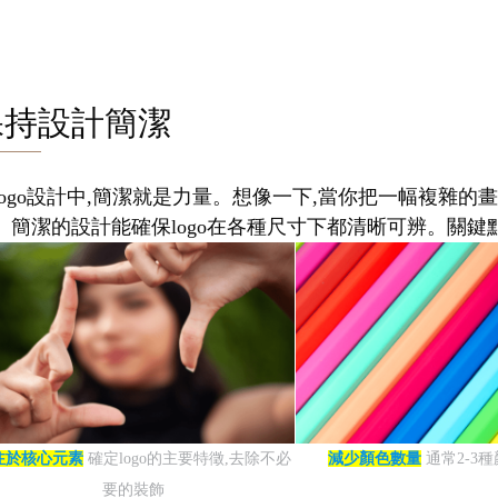
保持設計簡潔
logo設計中,簡潔就是力量。想像一下,當你把一幅複雜的畫
。簡潔的設計能確保logo在各種尺寸下都清晰可辨。關鍵點
注於核心元素
確定logo的主要特徵,去除不必
減少顏色數量
通常2-3
要的裝飾