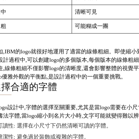
適中
清晰可見
過粗
可能糊成一團
如,IBM的logo就很好地運用了適當的線條粗細。即使
設計過程中,可以創建logo的多個版本,每個版本的線條粗
住,線條粗細不僅影響logo的清晰度,還會影響整體的視
ogo優雅外觀的平衡點,是設計過程中的一個重要挑戰。
選擇合適的字體
logo設計中,字體的選擇至關重要,尤其是當logo需要
書法字體,當logo縮小到名片大小時,文字可能就變得難以
可讀性: 選擇在小尺寸下仍然清晰可讀的字體。
簡潔性: 避免過於裝飾或複雜的字體。