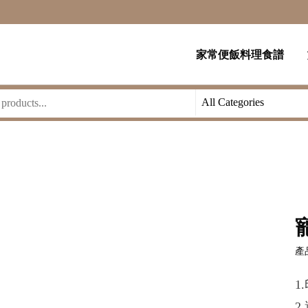
家常便飯料理食譜
產品
1
2