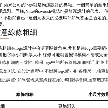
如,蘋果公司的logo就是簡潔設計的典範。一個簡單的蘋果
即識別。同樣,Nike的swoosh標誌也是簡潔設計的代
中,不斷問自己:”這個元素真的必要嗎?”如果答案是否定的,
要。
注意線條粗細
條粗細在logo設計中扮演著關鍵角色,尤其是當logo需
後把它縮小到郵票大小,線條可能就會變得模糊不清或完全消
線條粗細的一致性: 確保logo中的所有線條粗細相近,避
縮放測試: 在設計過程中,不斷將logo縮小到各種尺寸,檢
適度調整: 如果發現某些線條在縮小時變得模糊,適當增加
線條粗細
小尺寸效
過細
容易消失