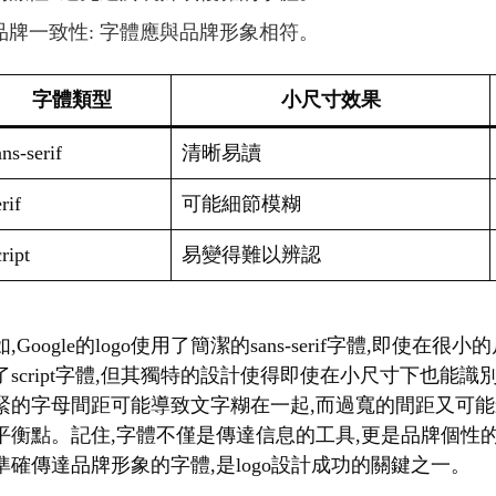
品牌一致性: 字體應與品牌形象相符。
字體類型
小尺寸效果
ns-serif
清晰易讀
rif
可能細節模糊
ript
易變得難以辨認
,Google的logo使用了簡潔的sans-serif字體,即使在
了script字體,但其獨特的設計使得即使在小尺寸下也能
緊的字母間距可能導致文字糊在一起,而過寬的間距又可能
平衡點。記住,字體不僅是傳達信息的工具,更是品牌個性
準確傳達品牌形象的字體,是logo設計成功的關鍵之一。