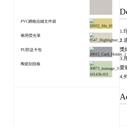
De
PVC網格拉鏈文件袋
1
兩用熒光筆
2
獎
PU防盜卡包
3
陶瓷刮痧板
愛
4
Ad