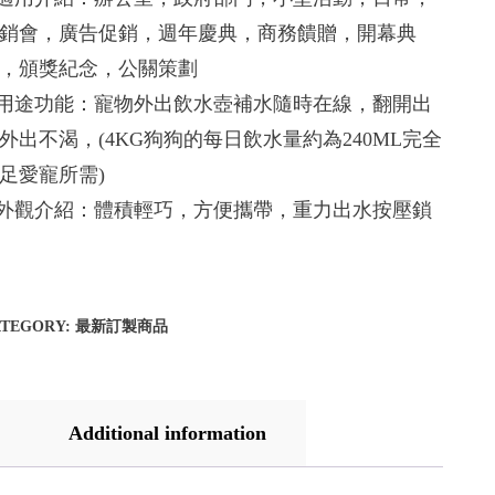
銷會，廣告促銷，週年慶典，商務饋贈，開幕典
，頒獎紀念，公關策劃
.用途功能：寵物外出飲水壺補水隨時在線，翻開出
外出不渴，(4KG狗狗的每日飲水量約為240ML完全
足愛寵所需)
.外觀介紹：體積輕巧，方便攜帶，重力出水按壓鎖
ATEGORY:
最新訂製商品
Additional information