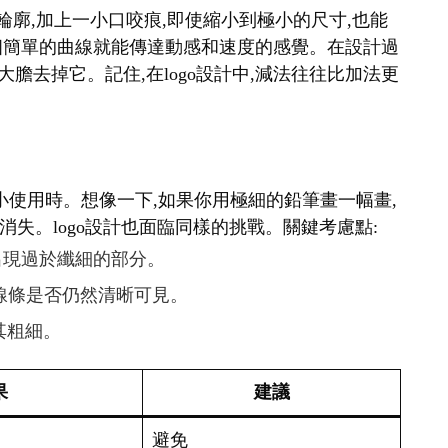
輪廓,加上一小口咬痕,即使縮小到極小的尺寸,也能
表,一個簡單的曲線就能傳達動感和速度的感覺。在設計過
大膽去掉它。記住,在logo設計中,減法往往比加法更
要縮小使用時。想像一下,如果你用極細的鉛筆畫一幅畫,
失。logo設計也面臨同樣的挑戰。關鍵考慮點:
免出現過於纖細的部分。
查線條是否仍然清晰可見。
其粗細。
果
建議
避免