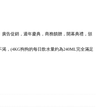
，廣告促銷，週年慶典，商務饋贈，開幕典禮，頒
，(4KG狗狗的每日飲水量約為240ML完全滿足