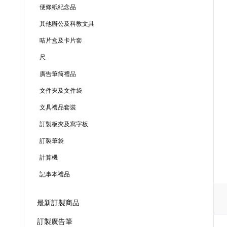
便條紙紀念品
其他辦公及科教文具
咭片盒及卡片套
尺
廣告筆筒禮品
文件夾及文件袋
文具禮品套裝
訂製板夾及寫字板
訂製筆袋
計算機
記事本禮品
最新訂製商品
訂製廣告筆