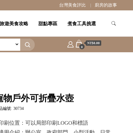
台灣美食評比
廚房的故事
旅遊美食攻略
甜點專區
煮食工具挑選
NT$0.00
0
寵物戶外可折疊水壺
編號: 30734
.印刷位置：可以局部印刷LOGO和標語
.適用介紹：辦公室，政府部門，小型活動，日常，