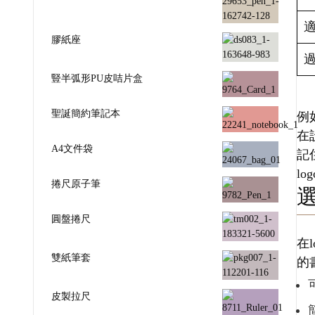
膠紙座
豎半弧形PU皮咭片盒
聖誕簡約筆記本
例
在
A4文件袋
記
l
捲尺原子筆
圓盤捲尺
在
雙紙筆套
的
皮製拉尺