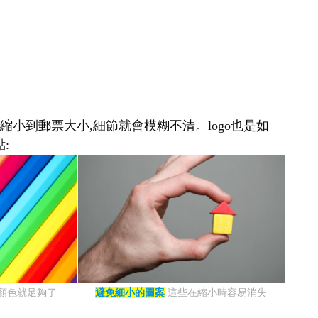
縮小到郵票大小,細節就會模糊不清。logo也是如
:
種顏色就足夠了
避免細小的圖案
這些在縮小時容易消失