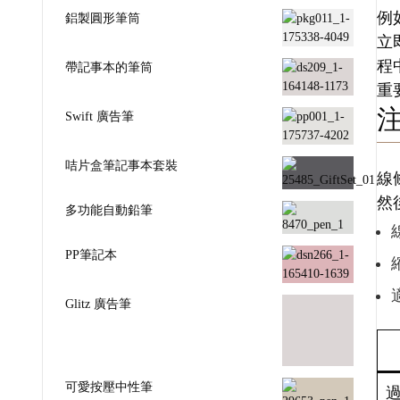
例
鋁製圓形筆筒
立
程
帶記事本的筆筒
重
Swift 廣告筆
咭片盒筆記事本套裝
線
然
多功能自動鉛筆
PP筆記本
Glitz 廣告筆
可愛按壓中性筆