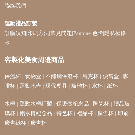
運動禮品
訂製
訂購須知
|
印刷方法
|
常見問題
|
Pantone 色卡
|
隱私權條
款
客製化美食周邊商品
保溫杯
|
食物盒
|
不鏽鋼保溫杯
|
馬克杯
|
便當盒
|
咖
啡杯
|
運動水壺
|
環保餐具
|
玻璃杯
|
水杯
|
紙杯
水樽
|
運動水樽訂製
|
保暖壺紀念品
|
陶瓷杯
|
禮品玻
璃杯
|
鋁水樽紀念品
|
特色杯
|
禮品杯
|
廣告杯
|
印刷
廣告紙杯
|
廣告杯
Customization of food related gifts