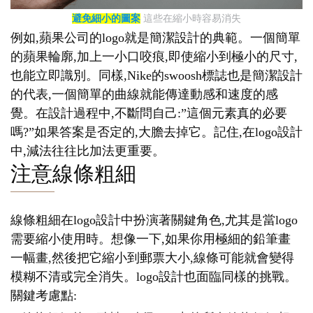
避免細小的圖案
這些在縮小時容易消失
例如,蘋果公司的logo就是簡潔設計的典範。一個簡單
的蘋果輪廓,加上一小口咬痕,即使縮小到極小的尺寸,
也能立即識別。同樣,Nike的swoosh標誌也是簡潔設計
的代表,一個簡單的曲線就能傳達動感和速度的感
覺。在設計過程中,不斷問自己:”這個元素真的必要
嗎?”如果答案是否定的,大膽去掉它。記住,在logo設計
中,減法往往比加法更重要。
注意線條粗細
線條粗細在logo設計中扮演著關鍵角色,尤其是當logo
需要縮小使用時。想像一下,如果你用極細的鉛筆畫
一幅畫,然後把它縮小到郵票大小,線條可能就會變得
模糊不清或完全消失。logo設計也面臨同樣的挑戰。
關鍵考慮點: