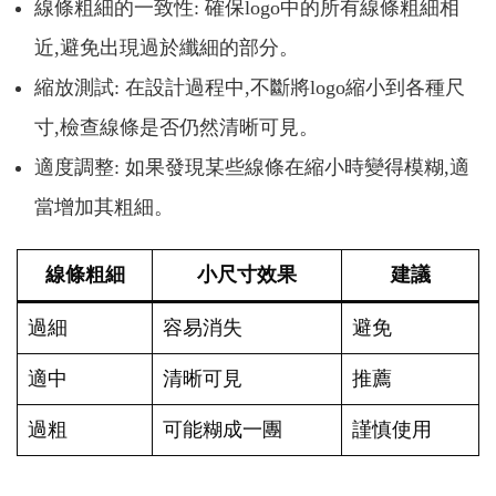
線條粗細的一致性: 確保logo中的所有線條粗細相
近,避免出現過於纖細的部分。
縮放測試: 在設計過程中,不斷將logo縮小到各種尺
寸,檢查線條是否仍然清晰可見。
適度調整: 如果發現某些線條在縮小時變得模糊,適
當增加其粗細。
線條粗細
小尺寸效果
建議
過細
容易消失
避免
適中
清晰可見
推薦
過粗
可能糊成一團
謹慎使用