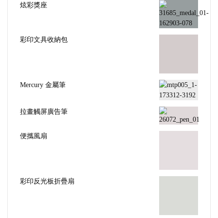
彩印文具收納包
Mercury 金屬筆
拉畫觸屏廣告筆
便攜風扇
彩印反光板折疊扇
S形鋁合金戶外登山扣