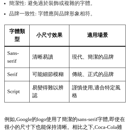
簡潔性: 避免過於裝飾或複雜的字體。
品牌一致性: 字體應與品牌形象相符。
字體類
小尺寸效果
適用場景
型
Sans-
清晰易讀
現代、簡潔的品牌
serif
Serif
可能細節模糊
傳統、正式的品牌
易變得難以辨
謹慎使用,適合特定風
Script
認
格
例如,Google的logo使用了簡潔的sans-serif字體,即使在
很小的尺寸下也能保持清晰。相比之下,Coca-Cola雖