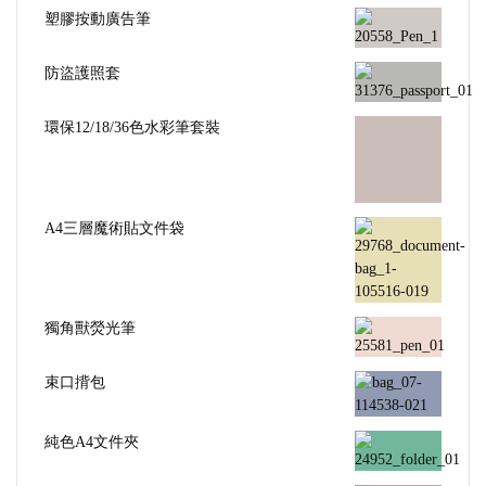
塑膠按動廣告筆
防盜護照套
環保12/18/36色水彩筆套裝
A4三層魔術貼文件袋
獨角獸熒光筆
束口揹包
純色A4文件夾
筆記本套裝