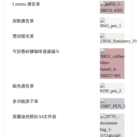
Lumina 廣告筆
按動廣告筆
雙頭螢光筆
可折疊矽膠咖啡過濾漏斗
銀色廣告筆
多功能原子筆
莫蘭迪色豎款A4文件袋