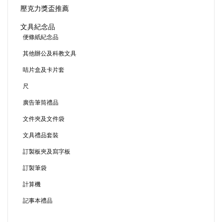
壓克力獎盃推薦
文具紀念品
便條紙紀念品
其他辦公及科教文具
咭片盒及卡片套
尺
廣告筆筒禮品
文件夾及文件袋
文具禮品套裝
訂製板夾及寫字板
訂製筆袋
計算機
記事本禮品