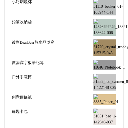
小巧燜燒杯
鉛筆收納袋
鍍彩BearBear熊水晶獎座
皮套寫字板筆記簿
戶外手電筒
創意便條紙
鑰匙卡包