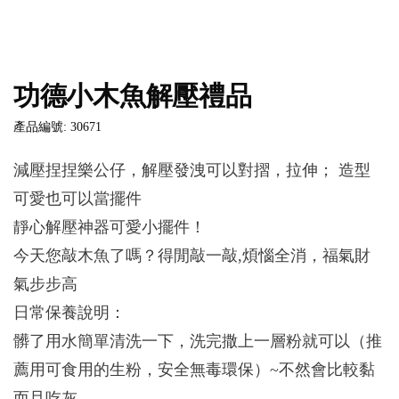
功德小木魚解壓禮品
產品編號: 30671
減壓捏捏樂公仔，解壓發洩可以對摺，拉伸； 造型
可愛也可以當擺件
靜心解壓神器可愛小擺件！
今天您敲木魚了嗎？得閒敲一敲,煩惱全消，福氣財
氣步步高
日常保養說明：
髒了用水簡單清洗一下，洗完撒上一層粉就可以（推
薦用可食用的生粉，安全無毒環保）~不然會比較黏
而且吃灰