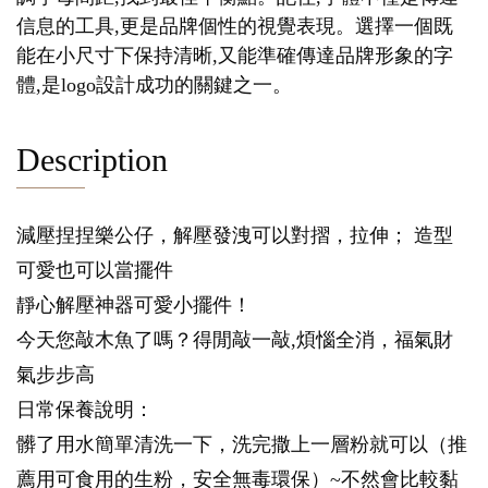
信息的工具,更是品牌個性的視覺表現。選擇一個既
能在小尺寸下保持清晰,又能準確傳達品牌形象的字
體,是logo設計成功的關鍵之一。
Description
減壓捏捏樂公仔，解壓發洩可以對摺，拉伸； 造型
可愛也可以當擺件
靜心解壓神器可愛小擺件！
今天您敲木魚了嗎？得閒敲一敲,煩惱全消，福氣財
氣步步高
日常保養說明：
髒了用水簡單清洗一下，洗完撒上一層粉就可以（推
薦用可食用的生粉，安全無毒環保）~不然會比較黏