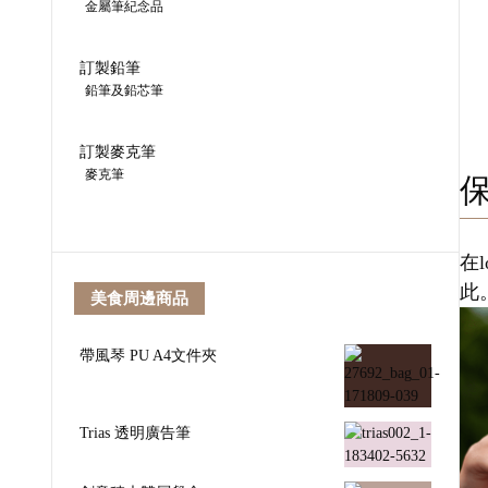
金屬筆紀念品
訂製鉛筆
鉛筆及鉛芯筆
訂製麥克筆
麥克筆
在
此
美食周邊商品
帶風琴 PU A4文件夾
Trias 透明廣告筆