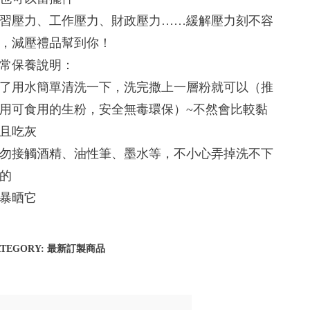
習壓力、工作壓力、財政壓力……緩解壓力刻不容
，減壓禮品幫到你！
常保養說明：
了用水簡單清洗一下，洗完撒上一層粉就可以（推
用可食用的生粉，安全無毒環保）~不然會比較黏
且吃灰
勿接觸酒精、油性筆、墨水等，不小心弄掉洗不下
的
暴晒它
ATEGORY:
最新訂製商品