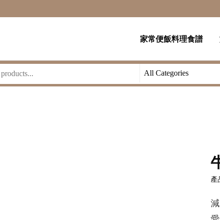
家常便飯料理食譜
產品
減
愛