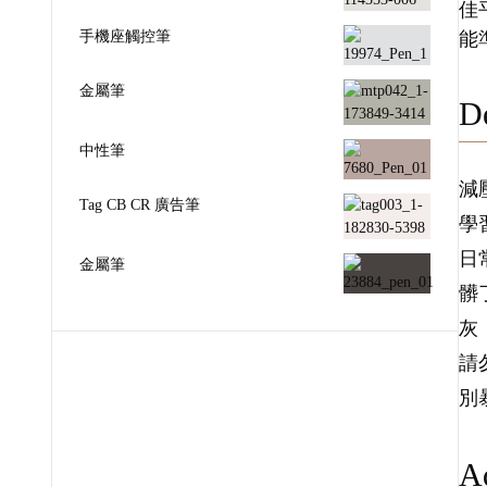
佳
手機座觸控筆
能
金屬筆
De
中性筆
減
Tag CB CR 廣告筆
學
日
金屬筆
髒
灰
請
別
Ad