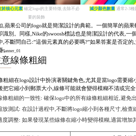
注於核心元素
確定logo的主要特徵,去除不必
減少顏色數量
通常2-3
要的裝飾
如,蘋果公司的logo就是簡潔設計的典範。一個簡單的蘋果
即識別。同樣,Nike的swoosh標誌也是簡潔設計的代
中,不斷問自己:”這個元素真的必要嗎?”如果答案是否定的,
要。
注意線條粗細
條粗細在logo設計中扮演著關鍵角色,尤其是當logo需
後把它縮小到郵票大小,線條可能就會變得模糊不清或完全消
線條粗細的一致性: 確保logo中的所有線條粗細相近,避
縮放測試: 在設計過程中,不斷將logo縮小到各種尺寸,檢
適度調整: 如果發現某些線條在縮小時變得模糊,適當增加