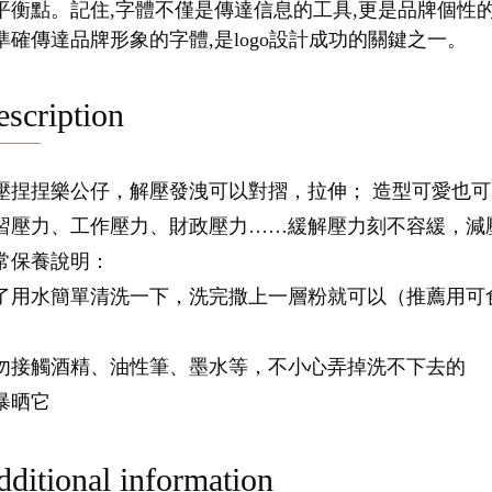
平衡點。記住,字體不僅是傳達信息的工具,更是品牌個性
準確傳達品牌形象的字體,是logo設計成功的關鍵之一。
scription
壓捏捏樂公仔，解壓發洩可以對摺，拉伸； 造型可愛也
習壓力、工作壓力、財政壓力……緩解壓力刻不容緩，減
常保養說明：
了用水簡單清洗一下，洗完撒上一層粉就可以（推薦用可
勿接觸酒精、油性筆、墨水等，不小心弄掉洗不下去的
暴晒它
ditional information