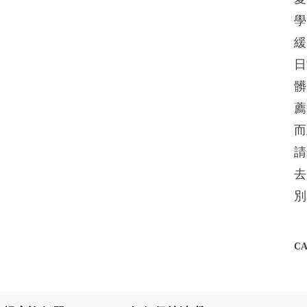
學
緩
日
髒
薦
而
請
去
別
C