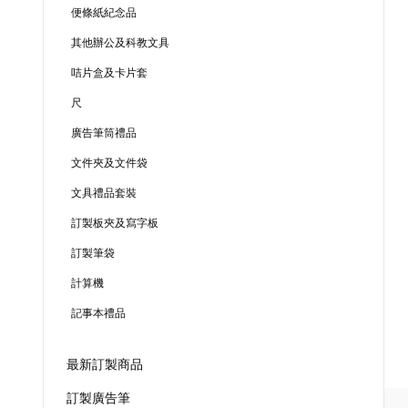
便條紙紀念品
其他辦公及科教文具
咭片盒及卡片套
尺
廣告筆筒禮品
文件夾及文件袋
文具禮品套裝
訂製板夾及寫字板
訂製筆袋
計算機
記事本禮品
最新訂製商品
訂製廣告筆