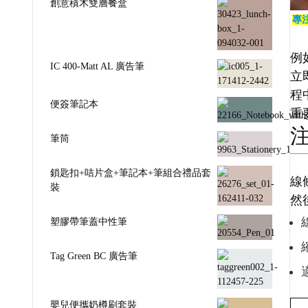
創意積木雙層餐盒
專
例
IC 400-Matt AL 廣告筆
立
程
便簽筆記本
重
筆筒
鎖匙扣+咭片盒+筆記本+筆組合禮品套
線
裝
然
塑膠帶筆蓋中性筆
Tag Green BC 廣告筆
嬰兒便攜奶樽刷套裝