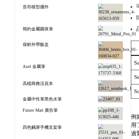
音符模型擺件
簡約金屬圓珠筆
保鮮外帶飯盒
Sa
Axel 金屬筆
Se
高檔商務活頁本
Sc
金屬中性筆黑色水筆
Future Matt 廣告筆
例如
用
四色觸屏手機支架筆
過