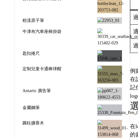
粉漾原子筆
牛津布汽車座椅掛袋
匙扣捲尺
定制兒童卡通棒球帽
例
在
記
Antartic 廣告筆
l
金屬鋼筆
圓柱擴香木
在
的