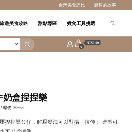
台灣美食評比
廚房的故事
旅遊美食攻略
甜點專區
煮食工具挑選
NT$0.00
0
牛奶盒捏捏樂
編號: 30668
壓捏捏樂公仔，解壓發洩可以對摺，拉伸； 造型可
也可以當擺件