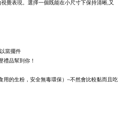
的視覺表現。選擇一個既能在小尺寸下保持清晰,又
可以當擺件
壓禮品幫到你！
食用的生粉，安全無毒環保）~不然會比較黏而且吃