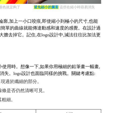
種顏色就足夠了
避免細小的圖案
這些在縮小時容易消失
輪廓,加上一小口咬痕,即使縮小到極小的尺寸,也能
表,一個簡單的曲線就能傳達動感和速度的感覺。在設計過
大膽去掉它。記住,在logo設計中,減法往往比加法更
要縮小使用時。想像一下,如果你用極細的鉛筆畫一幅畫,
失。logo設計也面臨同樣的挑戰。關鍵考慮點:
免出現過於纖細的部分。
查線條是否仍然清晰可見。
其粗細。