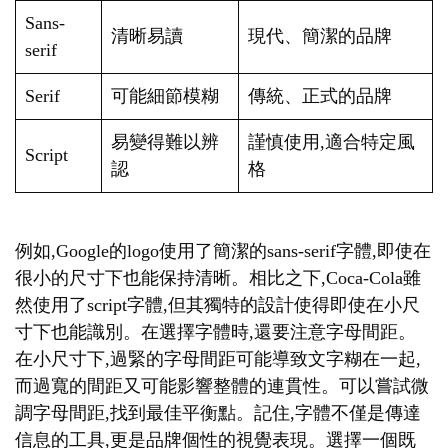
Sans-
清晰易讀
現代、簡潔的品牌
serif
Serif
可能細節模糊
傳統、正式的品牌
易變得難以辨
謹慎使用,適合特定風
Script
認
格
例如,Google的logo使用了簡潔的sans-serif字體,即使在
很小的尺寸下也能保持清晰。相比之下,Coca-Cola雖
然使用了script字體,但其獨特的設計使得即使在小尺
寸下也能識別。在選擇字體時,還要注意字母間距。
在小尺寸下,過緊的字母間距可能導致文字糊在一起,
而過寬的間距又可能影響整體的連貫性。可以嘗試微
調字母間距,找到最佳平衡點。記住,字體不僅是傳達
信息的工具,更是品牌個性的視覺表現。選擇一個既