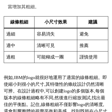
當增加其粗細。
線條粗細
小尺寸效果
建議
過細
容易消失
避免
適中
清晰可見
推薦
過粗
可能糊成一團
謹慎使用
例如,IBM的logo就很好地運用了適當的線條粗細。即
使縮小到很小的尺寸,其特徵性的條紋設計仍然清晰
可辨。在設計過程中,可以創建logo的多個版本,每個
版本的線條粗細略有不同,然後進行縮放測試,找出最
佳的平衡點。記住,線條粗細不僅影響logo的清晰度,
還會影響整體的視覺平衡和美感。找到既能在小尺寸