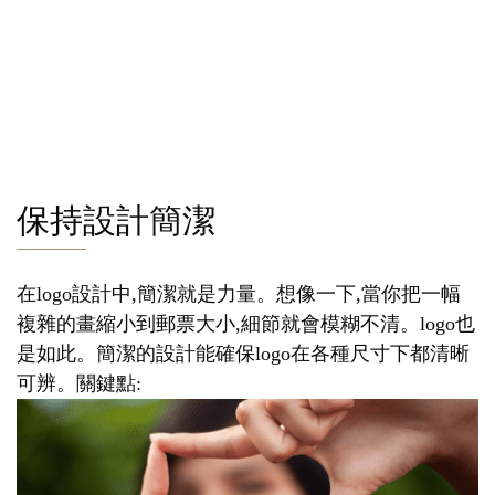
保持設計簡潔
在logo設計中,簡潔就是力量。想像一下,當你把一幅
複雜的畫縮小到郵票大小,細節就會模糊不清。logo也
是如此。簡潔的設計能確保logo在各種尺寸下都清晰
可辨。關鍵點: