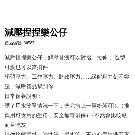
減壓捏捏樂公仔
產品編號: 30587
減壓捏捏樂公仔，解壓發洩可以對摺，拉伸； 造型
可愛也可以當擺件
學習壓力、工作壓力、財政壓力……緩解壓力刻不容
緩，減壓禮品幫到你！
日常保養說明：
髒了用水簡單清洗一下，洗完撒上一層粉就可以（推
薦用可食用的生粉，安全無毒環保）~不然會比較黏
而且吃灰
請勿接觸酒精、油性筆、墨水等，不小心弄掉洗不下