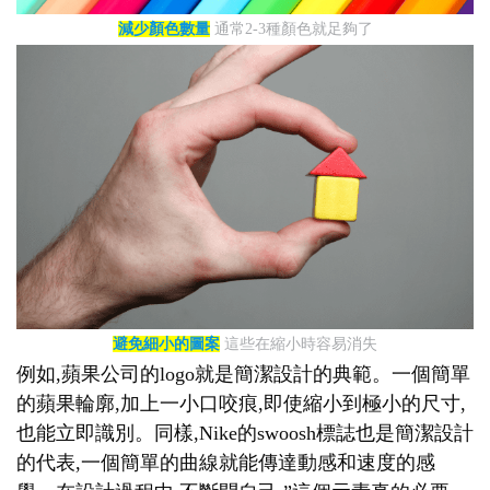
減少顏色數量
通常2-3種顏色就足夠了
避免細小的圖案
這些在縮小時容易消失
例如,蘋果公司的logo就是簡潔設計的典範。一個簡單
的蘋果輪廓,加上一小口咬痕,即使縮小到極小的尺寸,
也能立即識別。同樣,Nike的swoosh標誌也是簡潔設計
的代表,一個簡單的曲線就能傳達動感和速度的感