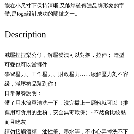
能在小尺寸下保持清晰,又能準確傳達品牌形象的字
體,是logo設計成功的關鍵之一。
Description
減壓捏捏樂公仔，解壓發洩可以對摺，拉伸； 造型
可愛也可以當擺件
學習壓力、工作壓力、財政壓力……緩解壓力刻不容
緩，減壓禮品幫到你！
日常保養說明：
髒了用水簡單清洗一下，洗完撒上一層粉就可以（推
薦用可食用的生粉，安全無毒環保）~不然會比較黏
而且吃灰
請勿接觸酒精、油性筆、墨水等，不小心弄掉洗不下