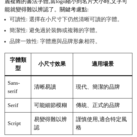
麗複雜的書法字體,當logo縮小到名片大小時,文字可
能就變得難以辨認了。關鍵考慮點:
可讀性: 選擇在小尺寸下仍然清晰可讀的字體。
簡潔性: 避免過於裝飾或複雜的字體。
品牌一致性: 字體應與品牌形象相符。
字體類
小尺寸效果
適用場景
型
Sans-
清晰易讀
現代、簡潔的品牌
serif
Serif
可能細節模糊
傳統、正式的品牌
易變得難以辨
謹慎使用,適合特定風
Script
認
格