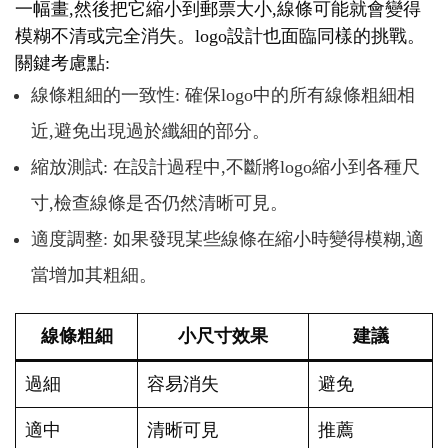
一幅畫,然後把它縮小到郵票大小,線條可能就會變得
模糊不清或完全消失。logo設計也面臨同樣的挑戰。
關鍵考慮點:
線條粗細的一致性: 確保logo中的所有線條粗細相
近,避免出現過於纖細的部分。
縮放測試: 在設計過程中,不斷將logo縮小到各種尺
寸,檢查線條是否仍然清晰可見。
適度調整: 如果發現某些線條在縮小時變得模糊,適
當增加其粗細。
線條粗細
小尺寸效果
建議
過細
容易消失
避免
適中
清晰可見
推薦