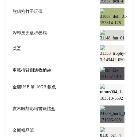
熊貓抱竹子玩偶
彩印反光板折疊扇
獎盃
車載椅背側邊收納袋
金屬USB 筆 16GB 銀色
實木雕刻彩繪書籤禮盒
金屬禮品筆