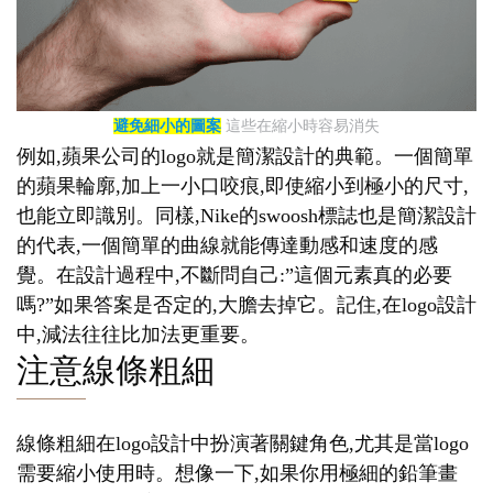
避免細小的圖案
這些在縮小時容易消失
例如,蘋果公司的logo就是簡潔設計的典範。一個簡單
的蘋果輪廓,加上一小口咬痕,即使縮小到極小的尺寸,
也能立即識別。同樣,Nike的swoosh標誌也是簡潔設計
的代表,一個簡單的曲線就能傳達動感和速度的感
覺。在設計過程中,不斷問自己:”這個元素真的必要
嗎?”如果答案是否定的,大膽去掉它。記住,在logo設計
中,減法往往比加法更重要。
注意線條粗細
線條粗細在logo設計中扮演著關鍵角色,尤其是當logo
需要縮小使用時。想像一下,如果你用極細的鉛筆畫