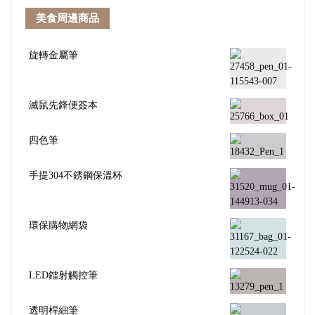
美食周邊商品
旋轉金屬筆
滅鼠先鋒便簽本
四色筆
手提304不銹鋼保溫杯
環保購物網袋
LED鐳射觸控筆
透明桿細筆