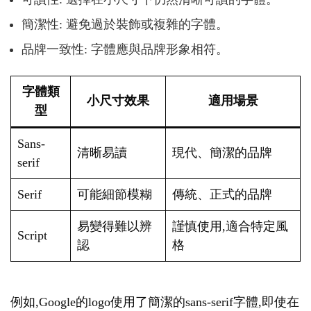
簡潔性: 避免過於裝飾或複雜的字體。
品牌一致性: 字體應與品牌形象相符。
字體類
小尺寸效果
適用場景
型
Sans-
清晰易讀
現代、簡潔的品牌
serif
Serif
可能細節模糊
傳統、正式的品牌
易變得難以辨
謹慎使用,適合特定風
Script
認
格
例如,Google的logo使用了簡潔的sans-serif字體,即使在