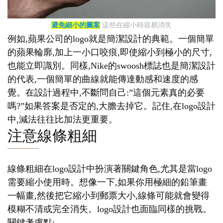
避免細小的圖案
這些在縮小時容易消失
例如,蘋果公司的logo就是簡潔設計的典範。一個簡單
的蘋果輪廓,加上一小口咬痕,即使縮小到極小的尺寸,
也能立即識別。同樣,Nike的swoosh標誌也是簡潔設計
的代表,一個簡單的曲線就能傳達動感和速度的感
覺。在設計過程中,不斷問自己:”這個元素真的必要
嗎?”如果答案是否定的,大膽去掉它。記住,在logo設計
中,減法往往比加法更重要。
注意線條粗細
線條粗細在logo設計中扮演著關鍵角色,尤其是當logo
需要縮小使用時。想像一下,如果你用極細的鉛筆畫
一幅畫,然後把它縮小到郵票大小,線條可能就會變得
模糊不清或完全消失。logo設計也面臨同樣的挑戰。
關鍵考慮點: