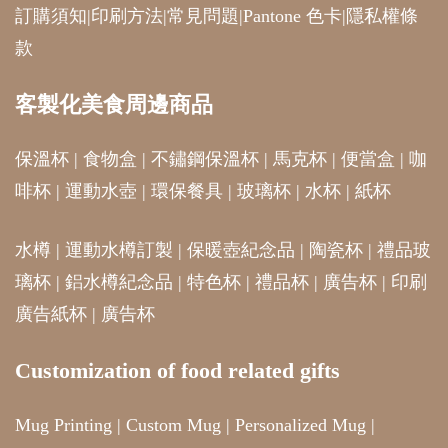
訂購須知
|
印刷方法
|
常見問題
|
Pantone 色卡
|
隱私權條
款
客製化美食周邊商品
保溫杯
|
食物盒
|
不鏽鋼保溫杯
|
馬克杯
|
便當盒
|
咖
啡杯
|
運動水壺
|
環保餐具
|
玻璃杯
|
水杯
|
紙杯
水樽
|
運動水樽訂製
|
保暖壺紀念品
|
陶瓷杯
|
禮品玻
璃杯
|
鋁水樽紀念品
|
特色杯
|
禮品杯
|
廣告杯
|
印刷
廣告紙杯
|
廣告杯
Customization of food related gifts
Mug Printing
|
Custom Mug
|
Personalized Mug
|