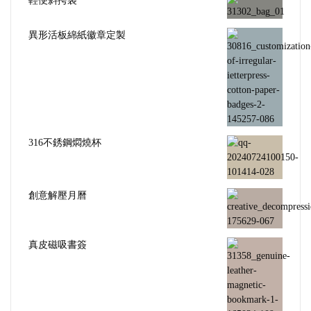
輕便斜挎袋
異形活板綿紙徽章定製
316不銹鋼燜燒杯
創意解壓月曆
真皮磁吸書簽