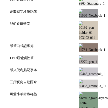
皮套寫字板筆記簿
360°旋轉筆筒
帶筆口袋記事簿
LED鐳射觸控筆
帶夾便利貼記事本
三摺反向自動雨傘
可愛小羊針織杯墊