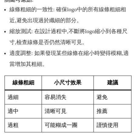
線條粗細的一致性: 確保logo中的所有線條粗細相
近,避免出現過於纖細的部分。
縮放測試: 在設計過程中,不斷將logo縮小到各種尺
寸,檢查線條是否仍然清晰可見。
適度調整: 如果發現某些線條在縮小時變得模糊,適
當增加其粗細。
線條粗細
小尺寸效果
建議
過細
容易消失
避免
適中
清晰可見
推薦
過粗
可能糊成一團
謹慎使用