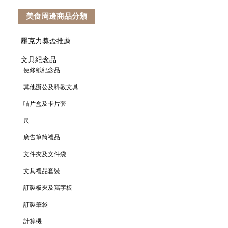
美食周邊商品分類
壓克力獎盃推薦
文具紀念品
便條紙紀念品
其他辦公及科教文具
咭片盒及卡片套
尺
廣告筆筒禮品
文件夾及文件袋
文具禮品套裝
訂製板夾及寫字板
訂製筆袋
計算機