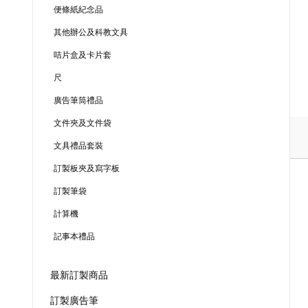
便條紙紀念品
其他辦公及科教文具
咭片盒及卡片套
尺
廣告筆筒禮品
文件夾及文件袋
文具禮品套裝
訂製板夾及寫字板
訂製筆袋
計算機
記事本禮品
最新訂製商品
訂製廣告筆