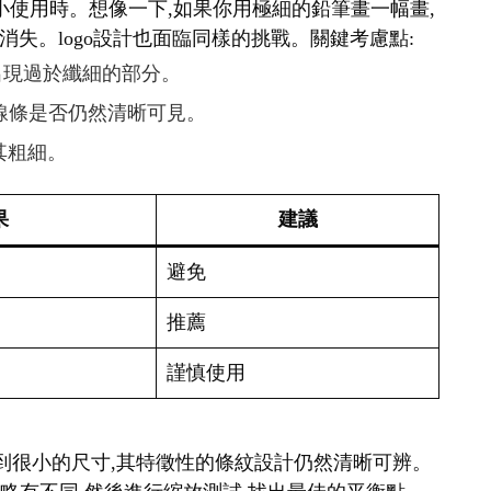
要縮小使用時。想像一下,如果你用極細的鉛筆畫一幅畫,
失。logo設計也面臨同樣的挑戰。關鍵考慮點:
免出現過於纖細的部分。
查線條是否仍然清晰可見。
其粗細。
果
建議
避免
推薦
謹慎使用
縮小到很小的尺寸,其特徵性的條紋設計仍然清晰可辨。