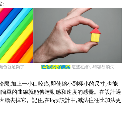
:
種顏色就足夠了
避免細小的圖案
這些在縮小時容易消失
輪廓,加上一小口咬痕,即使縮小到極小的尺寸,也能
表,一個簡單的曲線就能傳達動感和速度的感覺。在設計過
大膽去掉它。記住,在logo設計中,減法往往比加法更