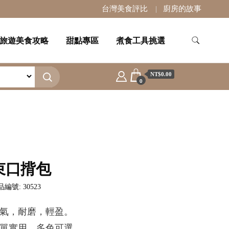
台灣美食評比
廚房的故事
旅遊美食攻略
甜點專區
煮食工具挑選
NT$0.00
0
束口揹包
編號: 30523
氣，耐磨，輕盈。
單實用，多色可選。