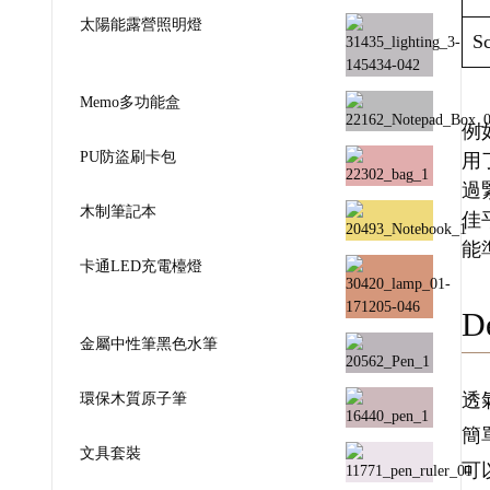
太陽能露營照明燈
Sc
Memo多功能盒
例如
PU防盜刷卡包
用
過
木制筆記本
佳
能
卡通LED充電檯燈
De
金屬中性筆黑色水筆
環保木質原子筆
透
簡
文具套裝
可