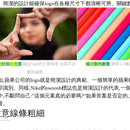
。簡潔的設計能確保logo在各種尺寸下都清晰可辨。關鍵點
注於核心元素
確定logo的主要特徵,去除不必
減少顏色數量
通常2-3
要的裝飾
如,蘋果公司的logo就是簡潔設計的典範。一個簡單的蘋果
即識別。同樣,Nike的swoosh標誌也是簡潔設計的代
中,不斷問自己:”這個元素真的必要嗎?”如果答案是否定的,
要。
注意線條粗細