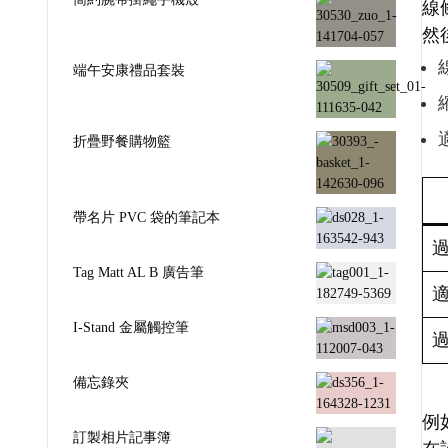
線
然
端午安康禮品套裝
折疊野餐購物籃
帶名片 PVC 袋的筆記本
Tag Matt AL B 廣告筆
I-Stand 金屬觸控筆
備忘錄夾
例
訂製相片記事簿