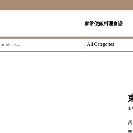
家常便飯料理食譜
產品
透
簡