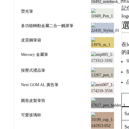
在
記
熒光筆
l
多功能轉動金屬二合一觸屏筆
皮質鋼筆袋
在
的
Mercury 金屬筆
按壓式禮品筆
Next GOM AL 廣告筆
圓形皮製筆筒
Sa
可愛玻璃杯
Se