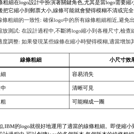
條粗細在logo設計中扮演著關鍵角色,尤其是當logo需
後把它縮小到郵票大小,線條可能就會變得模糊不清或完全消
線條粗細的一致性: 確保logo中的所有線條粗細相近,避
縮放測試: 在設計過程中,不斷將logo縮小到各種尺寸,檢
適度調整: 如果發現某些線條在縮小時變得模糊,適當增加
線條粗細
小尺寸效
過細
容易消失
適中
清晰可見
過粗
可能糊成一團
如,IBM的logo就很好地運用了適當的線條粗細。即使