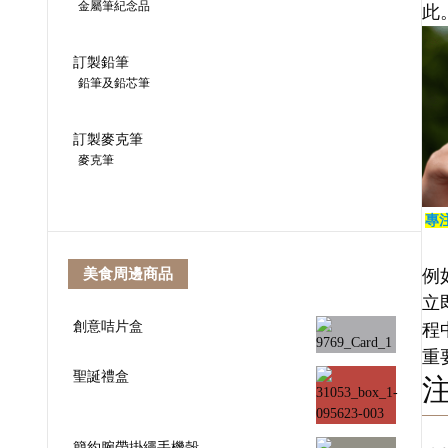
金屬筆紀念品
此
訂製鉛筆
鉛筆及鉛芯筆
訂製麥克筆
麥克筆
專
美食周邊商品
例
立
創意咭片盒
程
重
聖誕禮盒
簡約腕帶掛繩手機殼