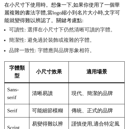
在小尺寸下使用時。想像一下,如果你使用了一個華
麗複雜的書法字體,當logo縮小到名片大小時,文字可
能就變得難以辨認了。關鍵考慮點:
可讀性: 選擇在小尺寸下仍然清晰可讀的字體。
簡潔性: 避免過於裝飾或複雜的字體。
品牌一致性: 字體應與品牌形象相符。
字體類
小尺寸效果
適用場景
型
Sans-
清晰易讀
現代、簡潔的品牌
serif
Serif
可能細節模糊
傳統、正式的品牌
易變得難以辨
謹慎使用,適合特定風
Script