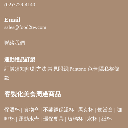
(02)7729-4140
Email
sales@food2tw.com
聯絡我們
運動禮品
訂製
訂購須知
|
印刷方法
|
常見問題
|
Pantone 色卡
|
隱私權條
款
客製化美食周邊商品
保溫杯
|
食物盒
|
不鏽鋼保溫杯
|
馬克杯
|
便當盒
|
咖
啡杯
|
運動水壺
|
環保餐具
|
玻璃杯
|
水杯
|
紙杯