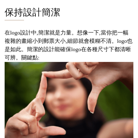
保持設計簡潔
在logo設計中,簡潔就是力量。想像一下,當你把一幅
複雜的畫縮小到郵票大小,細節就會模糊不清。logo也
是如此。簡潔的設計能確保logo在各種尺寸下都清晰
可辨。關鍵點: