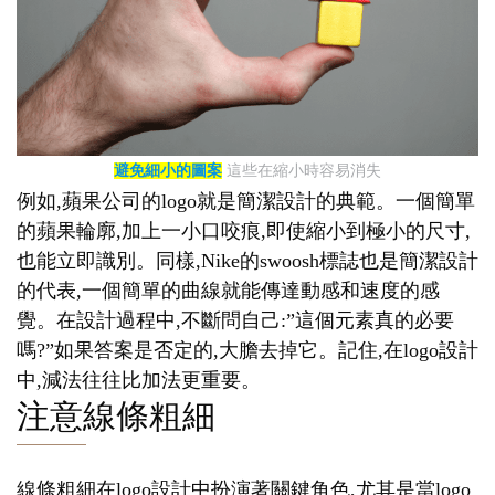
避免細小的圖案
這些在縮小時容易消失
例如,蘋果公司的logo就是簡潔設計的典範。一個簡單
的蘋果輪廓,加上一小口咬痕,即使縮小到極小的尺寸,
也能立即識別。同樣,Nike的swoosh標誌也是簡潔設計
的代表,一個簡單的曲線就能傳達動感和速度的感
覺。在設計過程中,不斷問自己:”這個元素真的必要
嗎?”如果答案是否定的,大膽去掉它。記住,在logo設計
中,減法往往比加法更重要。
注意線條粗細
線條粗細在logo設計中扮演著關鍵角色,尤其是當logo