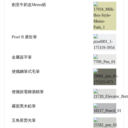
創意牛奶盒Memo紙
Pixel B 廣告筆
金屬簽字筆
便攜鋼筆式毛筆
便攜按電梯酒精筆
霧面黑木鉛筆
五角星熒光筆