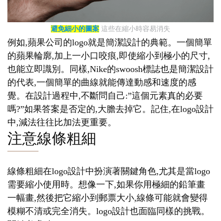
避免細小的圖案
這些在縮小時容易消失
例如,蘋果公司的logo就是簡潔設計的典範。一個簡單
的蘋果輪廓,加上一小口咬痕,即使縮小到極小的尺寸,
也能立即識別。同樣,Nike的swoosh標誌也是簡潔設計
的代表,一個簡單的曲線就能傳達動感和速度的感
覺。在設計過程中,不斷問自己:”這個元素真的必要
嗎?”如果答案是否定的,大膽去掉它。記住,在logo設計
中,減法往往比加法更重要。
注意線條粗細
線條粗細在logo設計中扮演著關鍵角色,尤其是當logo
需要縮小使用時。想像一下,如果你用極細的鉛筆畫
一幅畫,然後把它縮小到郵票大小,線條可能就會變得
模糊不清或完全消失。logo設計也面臨同樣的挑戰。