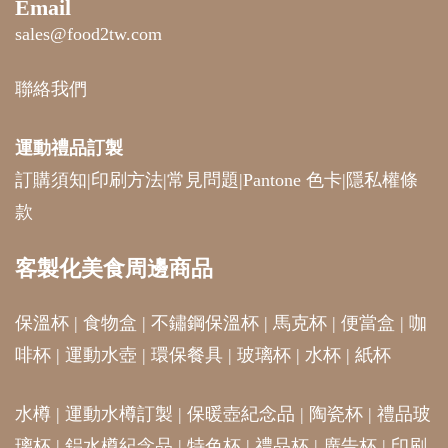
Email
sales@food2tw.com
聯絡我們
運動禮品
訂製
訂購須知
|
印刷方法
|
常見問題
|
Pantone 色卡
|
隱私權條
款
客製化美食周邊商品
保溫杯
|
食物盒
|
不鏽鋼保溫杯
|
馬克杯
|
便當盒
|
咖
啡杯
|
運動水壺
|
環保餐具
|
玻璃杯
|
水杯
|
紙杯
水樽
|
運動水樽訂製
|
保暖壺紀念品
|
陶瓷杯
|
禮品玻
璃杯
|
鋁水樽紀念品
|
特色杯
|
禮品杯
|
廣告杯
|
印刷