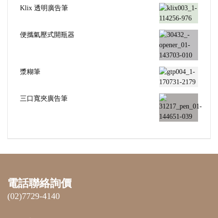
Klix 透明廣告筆
便攜氣壓式開瓶器
漿糊筆
三口寬夾廣告筆
電話聯絡詢價
(02)7729-4140