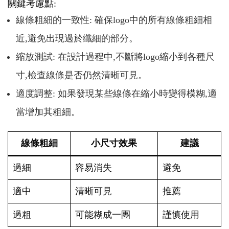
關鍵考慮點:
線條粗細的一致性: 確保logo中的所有線條粗細相
近,避免出現過於纖細的部分。
縮放測試: 在設計過程中,不斷將logo縮小到各種尺
寸,檢查線條是否仍然清晰可見。
適度調整: 如果發現某些線條在縮小時變得模糊,適
當增加其粗細。
線條粗細
小尺寸效果
建議
過細
容易消失
避免
適中
清晰可見
推薦
過粗
可能糊成一團
謹慎使用