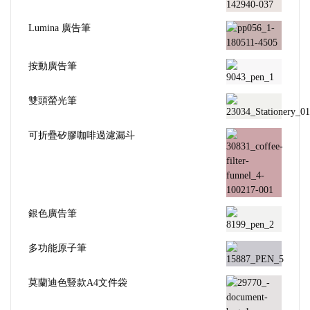
Lumina 廣告筆
按動廣告筆
雙頭螢光筆
可折疊矽膠咖啡過濾漏斗
銀色廣告筆
多功能原子筆
莫蘭迪色豎款A4文件袋