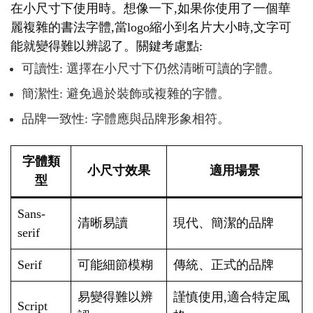
在小尺寸下使用時。想像一下,如果你使用了一個華
麗複雜的書法字體,當logo縮小到名片大小時,文字可
能就變得難以辨認了。關鍵考慮點:
可讀性: 選擇在小尺寸下仍然清晰可讀的字體。
簡潔性: 避免過於裝飾或複雜的字體。
品牌一致性: 字體應與品牌形象相符。
字體類
小尺寸效果
適用場景
型
Sans-
清晰易讀
現代、簡潔的品牌
serif
Serif
可能細節模糊
傳統、正式的品牌
易變得難以辨
謹慎使用,適合特定風
Script