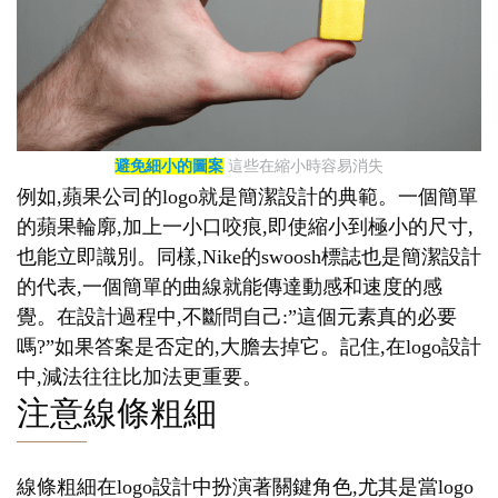
避免細小的圖案
這些在縮小時容易消失
例如,蘋果公司的logo就是簡潔設計的典範。一個簡單
的蘋果輪廓,加上一小口咬痕,即使縮小到極小的尺寸,
也能立即識別。同樣,Nike的swoosh標誌也是簡潔設計
的代表,一個簡單的曲線就能傳達動感和速度的感
覺。在設計過程中,不斷問自己:”這個元素真的必要
嗎?”如果答案是否定的,大膽去掉它。記住,在logo設計
中,減法往往比加法更重要。
注意線條粗細
線條粗細在logo設計中扮演著關鍵角色,尤其是當logo