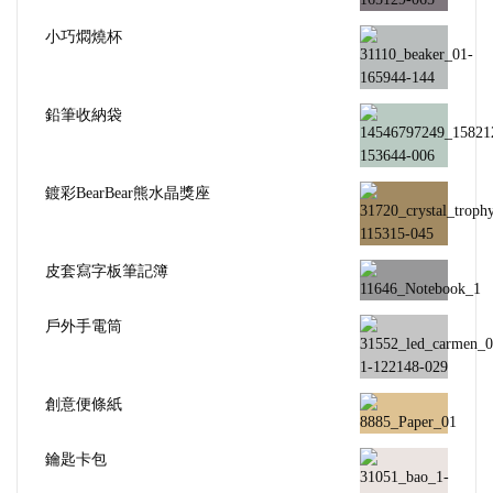
小巧燜燒杯
鉛筆收納袋
鍍彩BearBear熊水晶獎座
皮套寫字板筆記簿
戶外手電筒
創意便條紙
鑰匙卡包