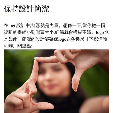
保持設計簡潔
在logo設計中,簡潔就是力量。想像一下,當你把一幅
複雜的畫縮小到郵票大小,細節就會模糊不清。logo也
是如此。簡潔的設計能確保logo在各種尺寸下都清晰
可辨。關鍵點: