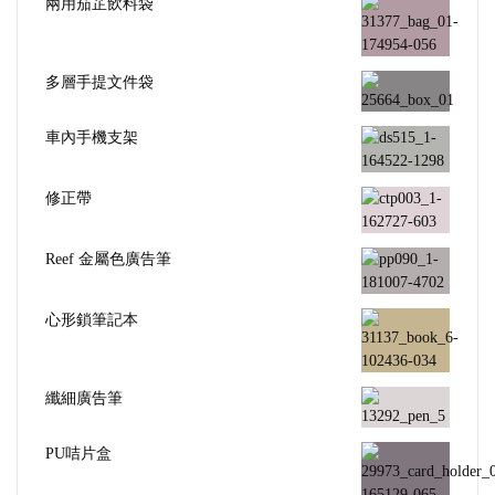
兩用茄芷飲料袋
多層手提文件袋
車內手機支架
修正帶
Reef 金屬色廣告筆
心形鎖筆記本
纖細廣告筆
PU咭片盒