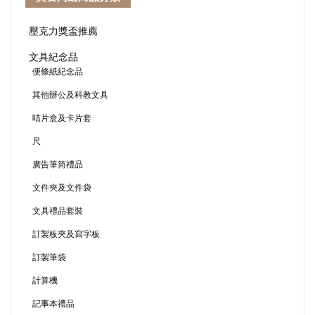
壓克力獎盃推薦
文具紀念品
便條紙紀念品
其他辦公及科教文具
咭片盒及卡片套
尺
廣告筆筒禮品
文件夾及文件袋
文具禮品套裝
訂製板夾及寫字板
訂製筆袋
計算機
記事本禮品