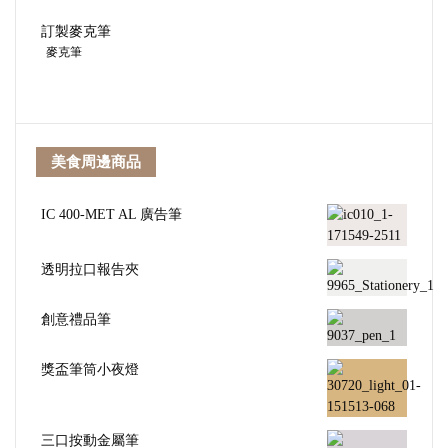
訂製麥克筆
麥克筆
美食周邊商品
IC 400-MET AL 廣告筆
透明拉口報告夾
創意禮品筆
獎盃筆筒小夜燈
三口按動金屬筆