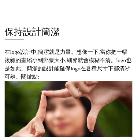
保持設計簡潔
在logo設計中,簡潔就是力量。想像一下,當你把一幅
複雜的畫縮小到郵票大小,細節就會模糊不清。logo也
是如此。簡潔的設計能確保logo在各種尺寸下都清晰
可辨。關鍵點: