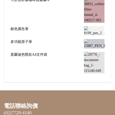
銀色廣告筆
多功能原子筆
莫蘭迪色豎款A4文件袋
電話聯絡詢價
(02)7729-4140