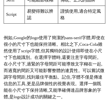
Serif
可能細節模糊
傳統、正式的品牌
易變得難以辨
謹慎使用,適合特定風
Script
認
格
例如,Google的logo使用了簡潔的sans-serif字體,即使在
很小的尺寸下也能保持清晰。相比之下,Coca-Cola雖
然使用了script字體,但其獨特的設計使得即使在小尺
寸下也能識別。在選擇字體時,還要注意字母間距。
在小尺寸下,過緊的字母間距可能導致文字糊在一起,
而過寬的間距又可能影響整體的連貫性。可以嘗試微
調字母間距,找到最佳平衡點。記住,字體不僅是傳達
信息的工具,更是品牌個性的視覺表現。選擇一個既
能在小尺寸下保持清晰,又能準確傳達品牌形象的字
體,是logo設計成功的關鍵之一。