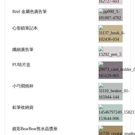
Reef 金屬色廣告筆
心形鎖筆記本
纖細廣告筆
PU咭片盒
小巧燜燒杯
鉛筆收納袋
鍍彩BearBear熊水晶獎座