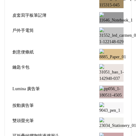
皮套寫字板筆記簿
戶外手電筒
創意便條紙
鑰匙卡包
Lumina 廣告筆
按動廣告筆
雙頭螢光筆
可折疊矽膠咖啡過濾漏斗