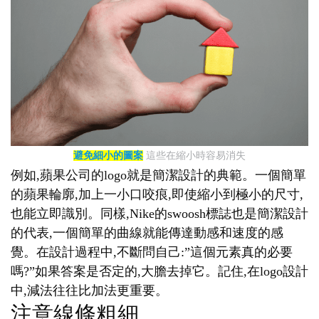
避免細小的圖案
這些在縮小時容易消失
例如,蘋果公司的logo就是簡潔設計的典範。一個簡單
的蘋果輪廓,加上一小口咬痕,即使縮小到極小的尺寸,
也能立即識別。同樣,Nike的swoosh標誌也是簡潔設計
的代表,一個簡單的曲線就能傳達動感和速度的感
覺。在設計過程中,不斷問自己:”這個元素真的必要
嗎?”如果答案是否定的,大膽去掉它。記住,在logo設計
中,減法往往比加法更重要。
注意線條粗細