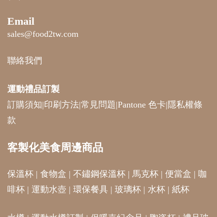
Email
sales@food2tw.com
聯絡我們
運動禮品
訂製
訂購須知
|
印刷方法
|
常見問題
|
Pantone 色卡
|
隱私權條
款
客製化美食周邊商品
保溫杯
|
食物盒
|
不鏽鋼保溫杯
|
馬克杯
|
便當盒
|
咖
啡杯
|
運動水壺
|
環保餐具
|
玻璃杯
|
水杯
|
紙杯