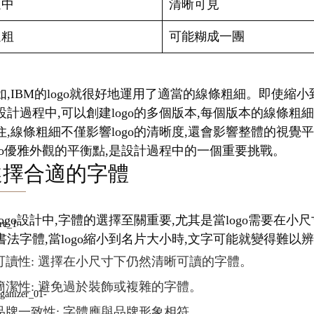
適中
清晰可見
過粗
可能糊成一團
如,IBM的logo就很好地運用了適當的線條粗細。即使
設計過程中,可以創建logo的多個版本,每個版本的線條粗
住,線條粗細不僅影響logo的清晰度,還會影響整體的視
ogo優雅外觀的平衡點,是設計過程中的一個重要挑戰。
選擇合適的字體
logo設計中,字體的選擇至關重要,尤其是當logo需要
書法字體,當logo縮小到名片大小時,文字可能就變得難以
可讀性: 選擇在小尺寸下仍然清晰可讀的字體。
簡潔性: 避免過於裝飾或複雜的字體。
品牌一致性: 字體應與品牌形象相符。