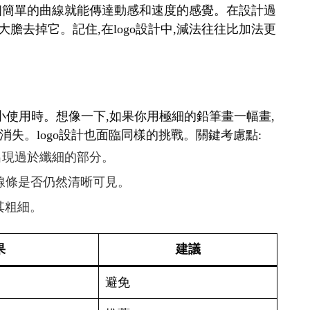
表,一個簡單的曲線就能傳達動感和速度的感覺。在設計過
大膽去掉它。記住,在logo設計中,減法往往比加法更
要縮小使用時。想像一下,如果你用極細的鉛筆畫一幅畫,
失。logo設計也面臨同樣的挑戰。關鍵考慮點:
免出現過於纖細的部分。
查線條是否仍然清晰可見。
其粗細。
果
建議
避免