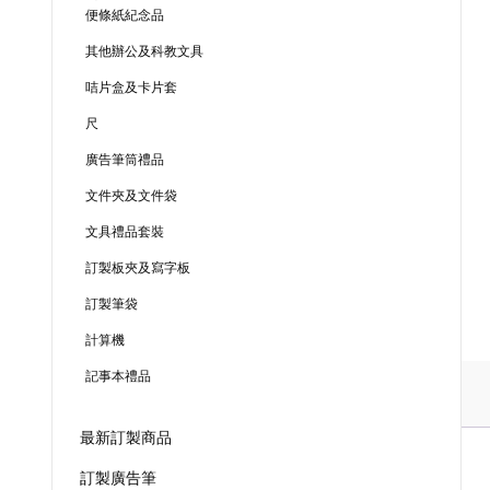
便條紙紀念品
其他辦公及科教文具
咭片盒及卡片套
尺
廣告筆筒禮品
文件夾及文件袋
文具禮品套裝
訂製板夾及寫字板
訂製筆袋
計算機
記事本禮品
最新訂製商品
訂製廣告筆