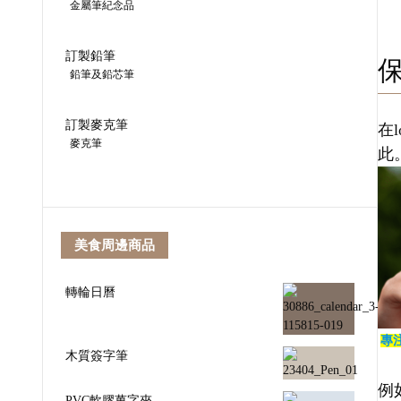
金屬筆紀念品
訂製鉛筆
鉛筆及鉛芯筆
訂製麥克筆
在
麥克筆
此
美食周邊商品
轉輪日曆
專
木質簽字筆
例
PVC軟膠萬字夾