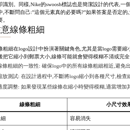
即識別。同樣,Nike的swoosh標誌也是簡潔設計的代
中,不斷問自己:”這個元素真的必要嗎?”如果答案是否定的,
要。
注意線條粗細
條粗細在logo設計中扮演著關鍵角色,尤其是當logo需
後把它縮小到郵票大小,線條可能就會變得模糊不清或完全消
線條粗細的一致性: 確保logo中的所有線條粗細相近,避
縮放測試: 在設計過程中,不斷將logo縮小到各種尺寸,檢
適度調整: 如果發現某些線條在縮小時變得模糊,適當增加
線條粗細
小尺寸效
過細
容易消失