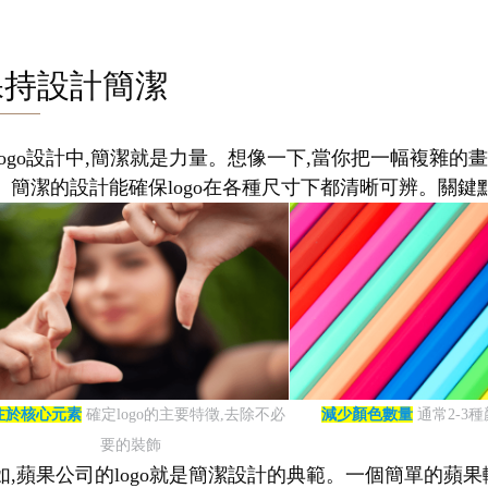
保持設計簡潔
logo設計中,簡潔就是力量。想像一下,當你把一幅複雜的畫
。簡潔的設計能確保logo在各種尺寸下都清晰可辨。關鍵點
注於核心元素
確定logo的主要特徵,去除不必
減少顏色數量
通常2-3
要的裝飾
如,蘋果公司的logo就是簡潔設計的典範。一個簡單的蘋果