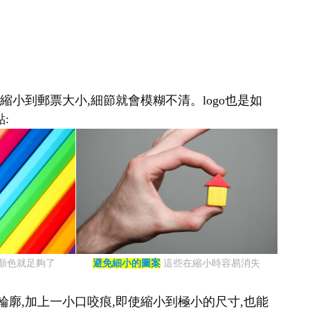
縮小到郵票大小,細節就會模糊不清。logo也是如
:
種顏色就足夠了
避免細小的圖案
這些在縮小時容易消失
輪廓,加上一小口咬痕,即使縮小到極小的尺寸,也能