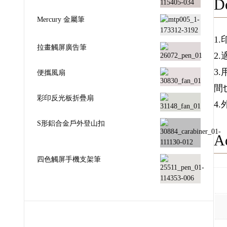
De
Mercury 金屬筆
1
拉畫觸屏廣告筆
2
3
便攜風扇
間
彩印反光板折疊扇
4
S形鋁合金戶外登山扣
Ad
四色觸屏手機支架筆