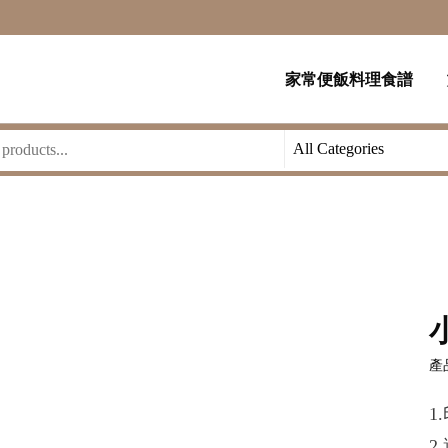
家常便飯料理食譜
產品
1
2