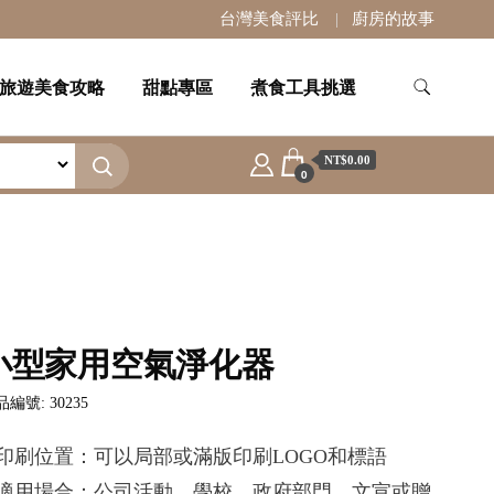
台灣美食評比
廚房的故事
旅遊美食攻略
甜點專區
煮食工具挑選
NT$0.00
0
小型家用空氣淨化器
編號: 30235
.印刷位置：可以局部或滿版印刷LOGO和標語
.適用場合：公司活動，學校，政府部門，文宣或贈