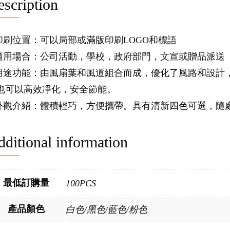
scription
.印刷位置：可以局部或滿版印刷LOGO和標語
.適用場合：公司活動，學校，政府部門，文宣或贈品派送
.用途功能：由風扇葉和風道組合而成，優化了風路和設計
也可以高效凈化，安全節能。
.外觀介紹：體積輕巧，方便攜帶。具有清新四色可選，隨
ditional information
最低訂購量
100PCS
產品顏色
白色/黑色/藍色/粉色