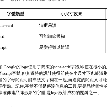
字體類型
小尺寸效果
ns-serif
清晰易讀
rif
可能細節模糊
ript
易變得難以辨認
,Google的logo使用了簡潔的sans-serif字體,即使在
了script字體,但其獨特的設計使得即使在小尺寸下也能
緊的字母間距可能導致文字糊在一起,而過寬的間距又可能
平衡點。記住,字體不僅是傳達信息的工具,更是品牌個性
準確傳達品牌形象的字體,是logo設計成功的關鍵之一。