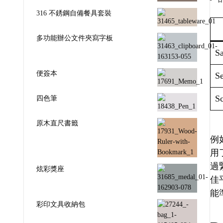
316 不銹鋼自備餐具套裝
多功能辦公文件夾寫字板
Sa
便簽本
Se
Sc
四色筆
原木直尺書籤
例如
用
過
炫彩獎座
佳
能
彩印文具收納包