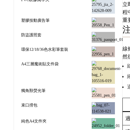
立
程
重
塑膠按動廣告筆
防盜護照套
線
環保12/18/36色水彩筆套裝
然
A4三層魔術貼文件袋
獨角獸熒光筆
束口揹包
純色A4文件夾