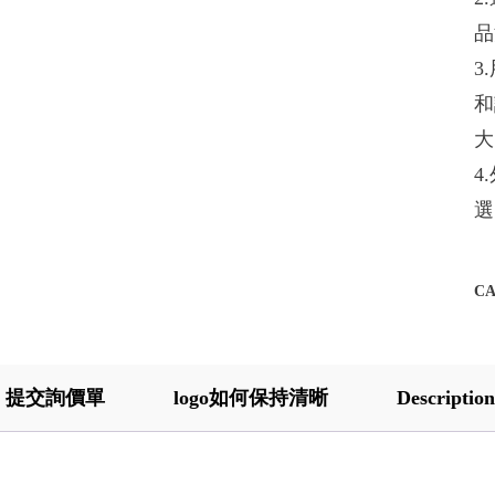
品
3
和
大
4
選
C
提交詢價單
logo如何保持清晰
Description