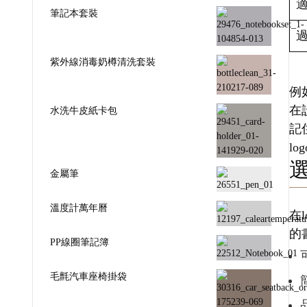
筆記本套裝
紫外線消毒奶樽清洗套裝
例
在
水洗牛皮紙卡包
記
l
金屬筆
溫度計萬年曆
在
的
PP線圈筆記簿
毛氈汽車座椅掛袋